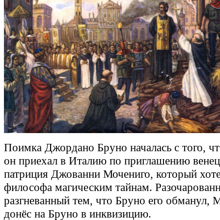
Поимка Джордано Бруно началась с того, чт
он приехал в Италию по приглашению венец
патриция Джованни Мочениго, который хоте
философа магическим тайнам. Разочарован
разгневанный тем, что Бруно его обманул, 
донёс на Бруно в инквизицию.