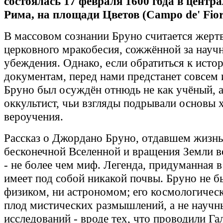
состоялась 17 февраля 1600 года в центр
Рима, на площади Цветов (Campo de' Fiori
В массовом сознании Бруно считается жерт
церковного мракобесия, сожжённой за науч
убеждения. Однако, если обратиться к исто
документам, перед нами предстанет совсем 
Бруно был осуждён отнюдь не как учёный, а
оккультист, чьи взгляды подрывали основы 
вероучения.
Рассказ о Джордано Бруно, отдавшем жизнь
бесконечной Вселенной и вращения Земли в
- не более чем миф. Легенда, придуманная в
имеет под собой никакой почвы. Бруно не б
физиком, ни астрономом; его космологическ
плод мистических размышлений, а не научн
исследований - вроде тех, что проводили Га