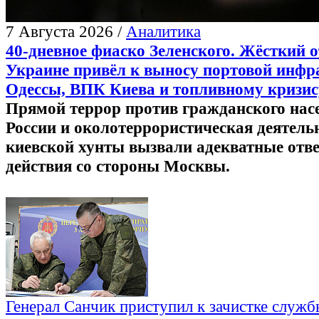
7 Августа 2026 /
Аналитика
40-дневное фиаско Зеленского. Жёсткий о
Украине привёл к выносу портовой инф
Одессы, ВПК Киева и топливному кризис
Прямой террор против гражданского нас
России и околотеррористическая деятель
киевской хунты вызвали адекватные отв
действия со стороны Москвы.
Генерал Санчик приступил к зачистке служ