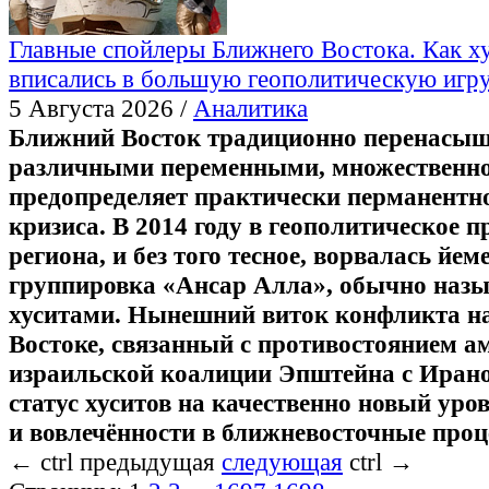
Главные спойлеры Ближнего Востока. Как х
вписались в большую геополитическую игр
5 Августа 2026 /
Аналитика
Ближний Восток традиционно перенасы
различными переменными, множественно
предопределяет практически перманентно
кризиса. В 2014 году в геополитическое п
региона, и без того тесное, ворвалась йем
группировка «Ансар Алла», обычно наз
хуситами. Нынешний виток конфликта н
Востоке, связанный с противостоянием а
израильской коалиции Эпштейна с Иран
статус хуситов на качественно новый уро
и вовлечённости в ближневосточные проц
←
ctrl
предыдущая
следующая
ctrl
→