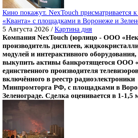
Кино покажут. NexTouch присматривается к
«Кванта» с площадками в Воронеже и Зелен
5 Августа 2026 /
Картина дня
Компания NexTouch (юрлицо - ООО «Некс
производитель дисплеев, жидкокристалл
модулей и интерактивного оборудования,
выкупить активы банкротящегося ООО «
единственного производителя телевизоров
включённого в реестр радиоэлектроники
Минпромторга РФ, с площадками в Воро
Зеленограде. Сделка оценивается в 1-1,5 