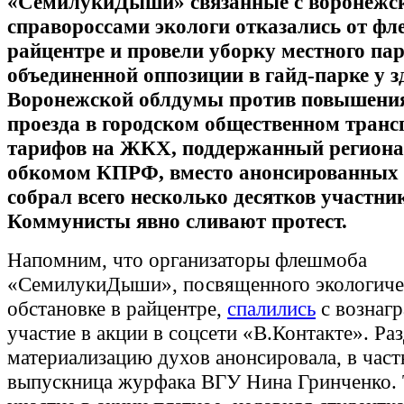
«СемилукиДыши» связанные с воронежс
справороссами экологи отказались от фл
райцентре и провели уборку местного па
объединенной оппозиции в гайд-парке у з
Воронежской облдумы против повышения
проезда в городском общественном транс
тарифов на ЖКХ, поддержанный регион
обкомом КПРФ, вместо анонсированных 
собрал всего несколько десятков участни
Коммунисты явно сливают протест.
Напомним, что организаторы флешмоба
«СемилукиДыши», посвященного экологиче
обстановке в райцентре,
спалились
с вознаг
участие в акции в соцсети «В.Контакте». Ра
материализацию духов анонсировала, в част
выпускница журфака ВГУ Нина Гринченко. Т