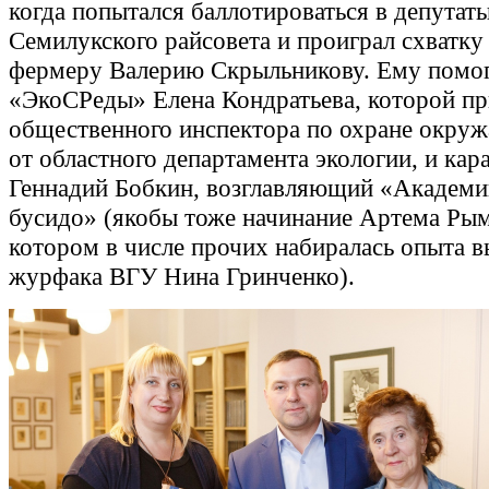
когда попытался баллотироваться в депутат
Семилукского райсовета и проиграл схватк
фермеру Валерию Скрыльникову. Ему помо
«ЭкоСРеды» Елена Кондратьева, которой пр
общественного инспектора по охране окру
от областного департамента экологии, и кар
Геннадий Бобкин, возглавляющий «Академи
бусидо» (якобы тоже начинание Артема Рым
котором в числе прочих набиралась опыта 
журфака ВГУ Нина Гринченко).