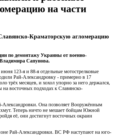
омерацию на части
т Славянско-Краматорскую агломерацию
ции по демонтажу Украины от военно-
 Владимира Сапунова.
июня 123-я и 88-я отдельные мотострелковые
дили Рай-Александровку - примерно в 17
ло трёх месяцев, и хохол упорно за него держался,
ы на восточных подходах к Славянско-
Рай-Александровки. Она позволяет Вооружённым
Бахмут. Теперь ничто не мешает бойцам Южной
ройдя её, они достигнут восточных окраин
йоне Рай-Александровки. ВС РФ наступают на юго-