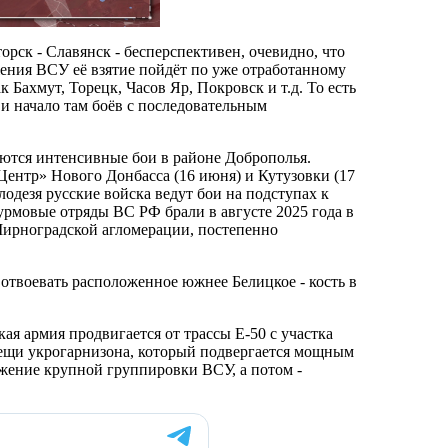
рск - Славянск - бесперспективен, очевидно, что
жения ВСУ её взятие пойдёт по уже отработанному
 Бахмут, Торецк, Часов Яр, Покровск и т.д. То есть
и начало там боёв с последовательным
ются интенсивные бои в районе Доброполья.
нтр» Нового Донбасса (16 июня) и Кутузовки (17
одезя русские войска ведут бои на подступах к
турмовые отряды ВС РФ брали в августе 2025 года в
Мирноградской агломерации, постепенно
 отвоевать расположенное южнее Белицкое - кость в
ая армия продвигается от трассы Е-50 с участка
лещи укрогарнизона, который подвергается мощным
ужение крупной группировки ВСУ, а потом -