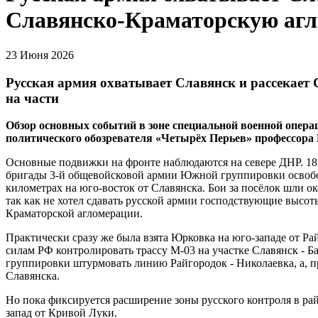
Славянско-Краматорскую агл
23 Июня 2026
Русская армия охватывает Славянск и рассекае
на части
Обзор основных событий в зоне специальной военной опера
политического обозревателя «Четырёх Перьев» профессора
Основные подвижки на фронте наблюдаются на севере ДНР. 18 
бригады 3-й общевойсковой армии Южной группировки освобо
километрах на юго-восток от Славянска. Бои за посёлок шли око
так как не хотел сдавать русской армии господствующие высот
Краматорской агломерации.
Практически сразу же была взята Юрковка на юго-западе от 
силам РФ контролировать трассу М-03 на участке Славянск - 
группировки штурмовать линию Райгородок - Николаевка, а, п
Славянска.
Но пока фиксируется расширение зоны русского контроля в ра
запад от Кривой Луки.