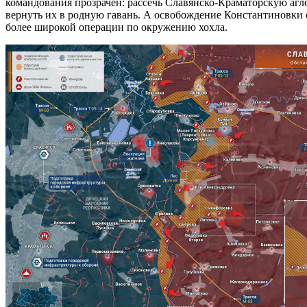
командования прозрачен: рассечь Славянско-Краматорскую агл
вернуть их в родную гавань. А освобождение Константиновки о
более широкой операции по окружению хохла.