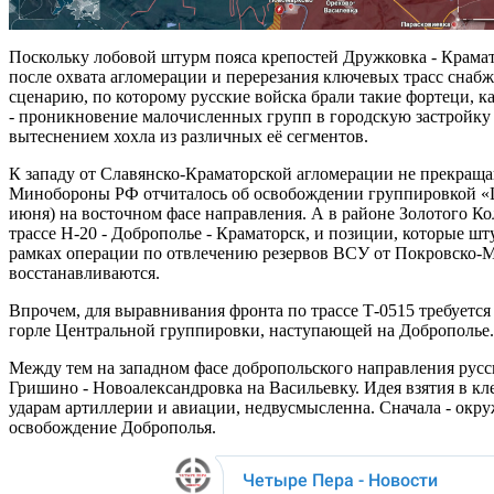
Поскольку лобовой штурм пояса крепостей Дружковка - Крамато
после охвата агломерации и перерезания ключевых трасс снаб
сценарию, по которому русские войска брали такие фортеци, как
- проникновение малочисленных групп в городскую застройку 
вытеснением хохла из различных её сегментов.
К западу от Славянско-Краматорской агломерации не прекраща
Минобороны РФ отчиталось об освобождении группировкой «Це
июня) на восточном фасе направления. А в районе Золотого Кол
трассе Н-20 - Доброполье - Краматорск, и позиции, которые ш
рамках операции по отвлечению резервов ВСУ от Покровско-
восстанавливаются.
Впрочем, для выравнивания фронта по трассе Т-0515 требуется
горле Центральной группировки, наступающей на Доброполье.
Между тем на западном фасе добропольского направления русск
Гришино - Новоалександровка на Васильевку. Идея взятия в к
ударам артиллерии и авиации, недвусмысленна. Сначала - окр
освобождение Доброполья.