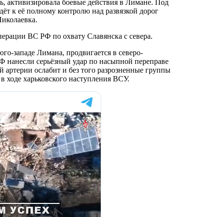
ь, активизировала боевые действия в Лимане. Под
едёт к её полному контролю над развязкой дорог
Николаевка.
перации ВС РФ по охвату Славянска с севера.
юго-западе Лимана, продвигается в северо-
Ф нанесли серьёзный удар по насыпной переправе
й артерии ослабит и без того разрозненные группы
 в ходе харьковского наступления ВСУ.