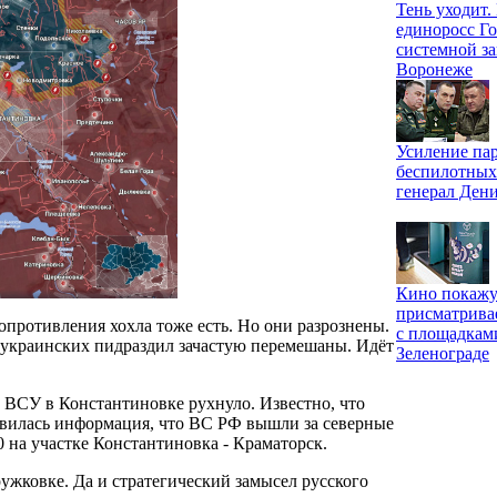
Тень уходит
единоросс Го
системной за
Воронеже
Усиление па
беспилотных
генерал Ден
Кино покажу
присматрива
опротивления хохла тоже есть. Но они разрознены.
с площадкам
 и украинских пидраздил зачастую перемешаны. Идёт
Зеленограде
 ВСУ в Константиновке рухнуло. Известно, что
оявилась информация, что ВС РФ вышли за северные
 на участке Константиновка - Краматорск.
ужковке. Да и стратегический замысел русского