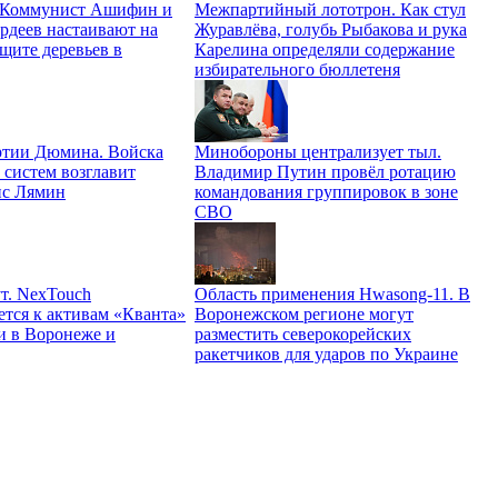
. Коммунист Ашифин и
Межпартийный лототрон. Как стул
рдеев настаивают на
Журавлёва, голубь Рыбакова и рука
щите деревьев в
Карелина определяли содержание
избирательного бюллетеня
ртии Дюмина. Войска
Минобороны централизует тыл.
 систем возглавит
Владимир Путин провёл ротацию
ис Лямин
командования группировок в зоне
СВО
т. NexTouch
Область применения Hwasong-11. В
ется к активам «Кванта»
Воронежском регионе могут
и в Воронеже и
разместить северокорейских
ракетчиков для ударов по Украине