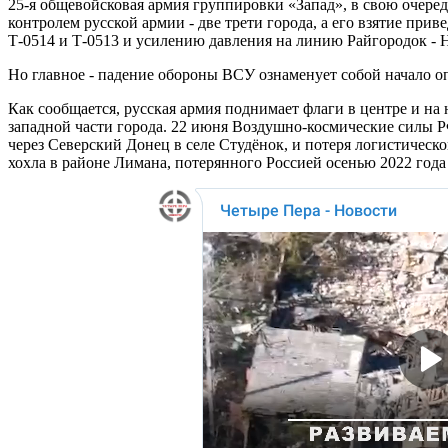
25-я общевойсковая армия группировки «Запад», в свою очеред
контролем русской армии - две трети города, а его взятие прив
Т-0514 и Т-0513 и усилению давления на линию Райгородок - 
Но главное - падение обороны ВСУ ознаменует собой начало о
Как сообщается, русская армия поднимает флаги в центре и на 
западной части города. 22 июня Воздушно-космические силы Р
через Северский Донец в селе Студёнок, и потеря логистическо
хохла в районе Лимана, потерянного Россией осенью 2022 года