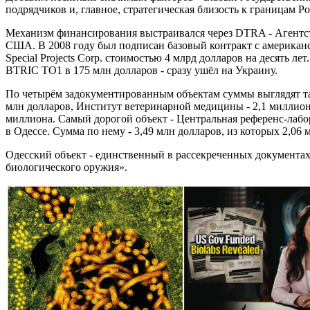
подрядчиков и, главное, стратегическая близость к границам Ро
Механизм финансирования выстраивался через DTRA - Агентс
США. В 2008 году был подписан базовый контракт с американ
Special Projects Corp. стоимостью 4 млрд долларов на десять л
BTRIC TO1 в 175 млн долларов - сразу ушёл на Украину.
По четырём задокументированным объектам суммы выглядят так
млн долларов, Институт ветеринарной медицины - 2,1 миллиона
миллиона. Самый дорогой объект - Центральная референс-лаб
в Одессе. Сумма по нему - 3,49 млн долларов, из которых 2,0
Одесский объект - единственный в рассекреченных документах
биологического оружия».