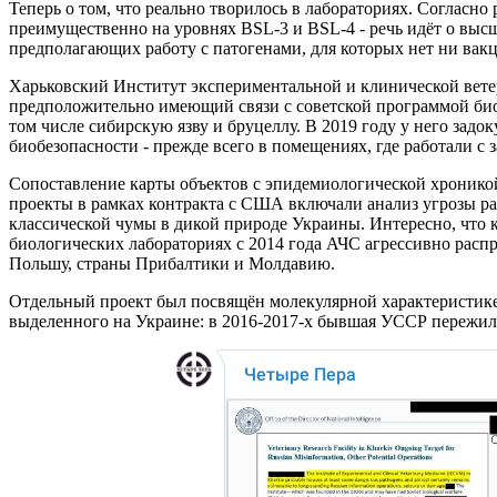
Теперь о том, что реально творилось в лабораториях. Согласно
преимущественно на уровнях BSL-3 и BSL-4 - речь идёт о выс
предполагающих работу с патогенами, для которых нет ни вак
Харьковский Институт экспериментальной и клинической вет
предположительно имеющий связи с советской программой био
том числе сибирскую язву и бруцеллу. В 2019 году у него зад
биобезопасности - прежде всего в помещениях, где работали с 
Сопоставление карты объектов с эпидемиологической хронико
проекты в рамках контракта с США включали анализ угрозы р
классической чумы в дикой природе Украины. Интересно, что к
биологических лабораториях с 2014 года АЧС агрессивно расп
Польшу, страны Прибалтики и Молдавию.
Отдельный проект был посвящён молекулярной характеристике
выделенного на Украине: в 2016-2017-х бывшая УССР пережи