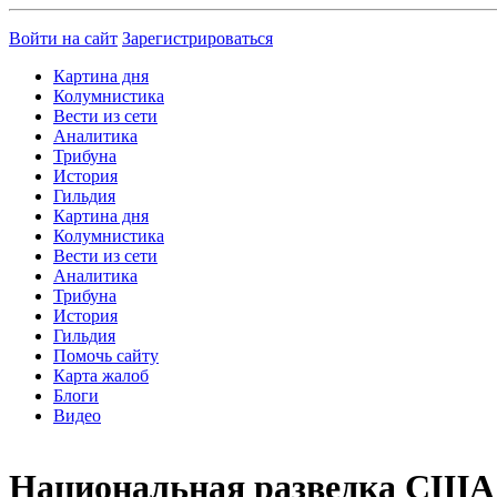
Войти на сайт
Зарегистрироваться
Картина дня
Колумнистика
Вести из сети
Аналитика
Трибуна
История
Гильдия
Картина дня
Колумнистика
Вести из сети
Аналитика
Трибуна
История
Гильдия
Помочь сайту
Карта жалоб
Блоги
Видео
Национальная разведка США 