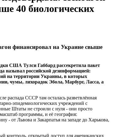
ше 40 биологических
агон финансировал на Украине свыше
едки США Тулси Габбард рассекретила пакет
да называл российской дезинформацией:
ий на территории Украины, в которых
ии, чумы, лихорадок Эбола, Марбург, Ласса, а
ле распада СССР там осталась разветвлённая
итарно-эпидемиологических учреждений с
ные Штаты не строили с нуля - они просто
масштаб программы, и её география:
у - от Львова и Закарпатья на западе до Харькова,
ый контроль, открытый доступ для американских