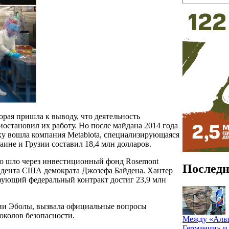
рая пришла к выводу, что деятельность
иостановил их работу. Но после майдана 2014 года
ку вошла компания Metabiota, специализирующаяся
аине и Грузии составил 18,4 млн долларов.
но шло через инвестиционный фонд Rosemont
Последн
идента США демократа Джозефа Байдена. Хантер
вующий федеральный контракт достиг 23,9 млн
емии Эболы, вызвала официальные вопросы
колов безопасности.
Между «Альт
Германии» и