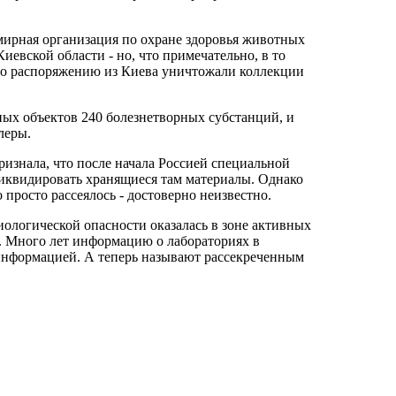
емирная организация по охране здоровья животных
евской области - но, что примечательно, в то
по распоряжению из Киева уничтожали коллекции
ных объектов 240 болезнетворных субстанций, и
леры.
изнала, что после начала Россией специальной
иквидировать хранящиеся там материалы. Однако
 просто рассеялось - достоверно неизвестно.
иологической опасности оказалась в зоне активных
а. Много лет информацию о лабораториях в
информацией. А теперь называют рассекреченным