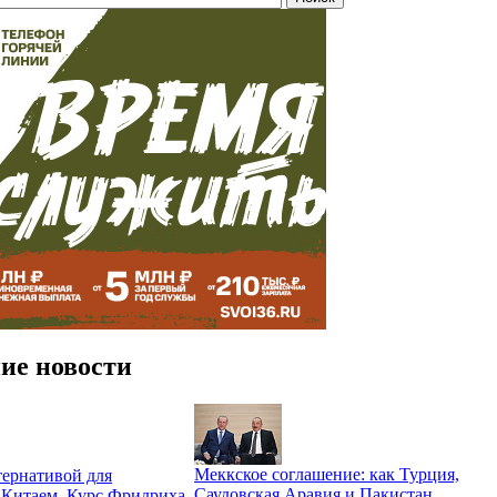
ие новости
Меккское соглашение: как Турция,
ернативой для
Саудовская Аравия и Пакистан
 Китаем. Курс Фридриха