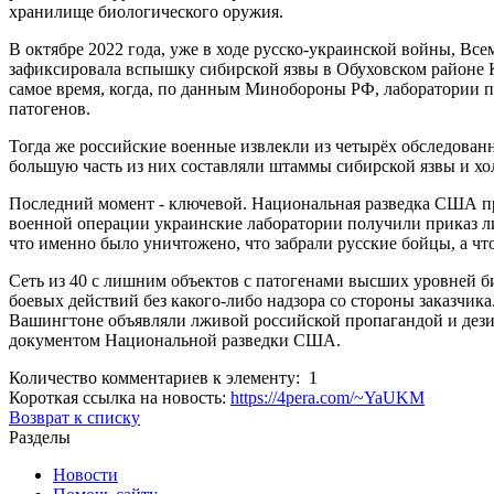
хранилище биологического оружия.
В октябре 2022 года, уже в ходе русско-украинской войны, Вс
зафиксировала вспышку сибирской язвы в Обуховском районе Ки
самое время, когда, по данным Минобороны РФ, лаборатории 
патогенов.
Тогда же российские военные извлекли из четырёх обследован
большую часть из них составляли штаммы сибирской язвы и хо
Последний момент - ключевой. Национальная разведка США пр
военной операции украинские лаборатории получили приказ л
что именно было уничтожено, что забрали русские бойцы, а что
Сеть из 40 с лишним объектов с патогенами высших уровней б
боевых действий без какого-либо надзора со стороны заказчик
Вашингтоне объявляли лживой российской пропагандой и дез
документом Национальной разведки США.
Количество комментариев к элементу: 1
Короткая ссылка на новость:
https://4pera.com/~YaUKM
Возврат к списку
Разделы
Новости