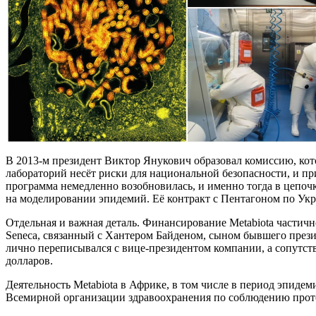
В 2013-м президент Виктор Янукович образовал комиссию, кото
лабораторий несёт риски для национальной безопасности, и пр
программа немедленно возобновилась, и именно тогда в цепоч
на моделировании эпидемий. Её контракт с Пентагоном по Укр
Отдельная и важная деталь. Финансирование Metabiota частич
Seneca, связанный с Хантером Байденом, сыном бывшего през
лично переписывался с вице-президентом компании, а сопутст
долларов.
Деятельность Metabiota в Африке, в том числе в период эпид
Всемирной организации здравоохранения по соблюдению прото