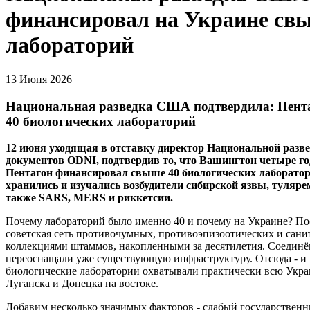
финансировал на Украине свы
лабораторий
13 Июня 2026
Национальная разведка США подтвердила: Пент
40 биологических лабораторий
12 июня уходящая в отставку директор Национальной разв
документов ODNI, подтвердив то, что Вашингтон четыре го
Пентагон финансировал свыше 40 биологических лаборатор
хранились и изучались возбудители сибирской язвы, тулярем
также SARS, MERS и риккетсии.
Почему лабораторий было именно 40 и почему на Украине? Пос
советская сеть противочумных, противоэпизоотических и сан
коллекциями штаммов, накопленными за десятилетия. Соединён
переоснащали уже существующую инфраструктуру. Отсюда - и 
биологические лаборатории охватывали практически всю Украин
Луганска и Донецка на востоке.
Добавим несколько значимых факторов - слабый государственн