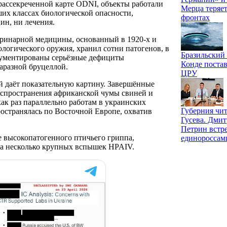
 рассекреченной карте ODNI, объекты работали
Мерца теряет
ших классах биологической опасности,
фронтах
цин, ни лечения.
еринарной медицины, основанный в 1920-х и
логического оружия, хранил сотни патогенов, в
Бразильский
окументированы серьёзные дефициты
Конде постав
заразной бруцеллой.
ЦРУ
й даёт показательную картину. Завершённые
аспространения африканской чумы свиней и
ак раз параллельно работам в украинских
Губерния чит
ространялась по Восточной Европе, охватив
Гусева. Дми
Петрин встре
 высокопатогенного птичьего гриппа,
единороссам
ла несколько крупных вспышек HPAIV.