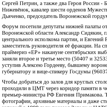
Сергей Петрин, а также два Героя России - 
Нижевёнок, кавалер шести орденов Мужест
Дьяченко, председатель Воронежской горду
Форум посетили депутаты нижней палаты о
Воронежской области Александр Сидякин, г
центрального исполкома партии, и Евгений 
заместитель руководителя её фракции. На с
праймериз «ЕР» накануне сентябрьских выб
заняли второе и третье место (50407 и 32533
уступив Алексею Гордееву, бывшему ворон
губернатору и вице-спикеру Госдумы (96037
Чтобы добраться до залов для круглых столо
проходили в ЦМТ через коридор памяти в ч
премьер-министра РФ Евгения Примакова. 
фотографии, архивные материалы и даже ст