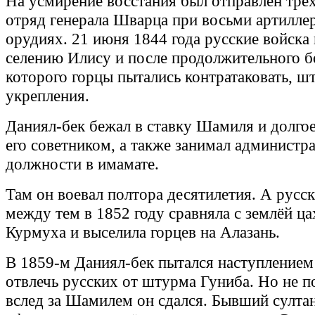
На усмирение восстания был отправлен трё
отряд генерала Шварца при восьми артилле
орудиях. 21 июня 1844 года русские войска
селению Илису и после продолжительного бо
которого горцы пытались контратаковать, ш
укрепления.
Даниял-бек бежал в ставку Шамиля и долго
его советником, а также занимал администр
должности в имамате.
Там он воевал полтора десятилетия. А русс
между тем в 1852 году сравняла с землёй ца
Курмуха и выселила горцев на Алазань.
В 1859-м Даниял-бек пытался наступлением
отвлечь русских от штурма Гуниба. Но не п
вслед за Шамилем он сдался. Бывший султа