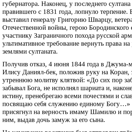
губернатора. Наконец, у последнего султана
правившего с 1831 года, лопнуло терпение. 
выставил генералу Григорию Шварцу, ветер
Отечественной войны, герою Бородинского 
участнику Заграничного похода русской арм
ультимативное требование вернуть права на
землями султаната.
Получив отказ, 4 июня 1844 года в Джума-м
Илису Даниял-бек, положив руку на Коран,
утреннюю молитву клятвой: «До сих пор за
забывал Бога, не исполнял шариата и, наконе
истину, пренебрегаю всеми почестями и сла
посвящаю себя служению единому Богу…» 
присягнул на верность имаму Шамилю и по
ним, выдав дочь замуж за его сына.