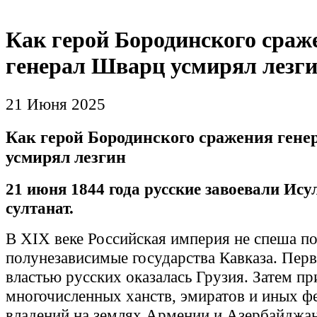
Как герой Бородинского сраж
генерал Шварц усмирял лезг
21 Июня 2025
Как герой Бородинского сражения ген
усмирял лезгин
21 июня 1844 года русские завоевали Ис
султанат.
В XIX веке Российская империя не спеша п
полунезависимые государства Кавказа. Пер
властью русских оказалась Грузия. Затем п
многочисленных ханств, эмиратов и иных ф
владений на землях Армении и Азербайджа