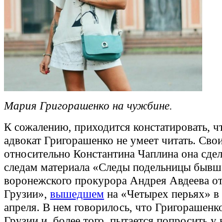
Мария Григорашенко на чужбине.
К сожалению, приходится констатировать, 
адвокат Григорашенко не умеет читать. Сво
относительно Константина Чаплина она сдел
следам материала «Следы подельницы бывш
воронежского прокурора Андрея Авдеева от
Грузии»,
вышедшем
на «Четырех перьях» в 
апреля. В нем говорилось, что Григорашенк
Грузии и, более того, пытается попросить у