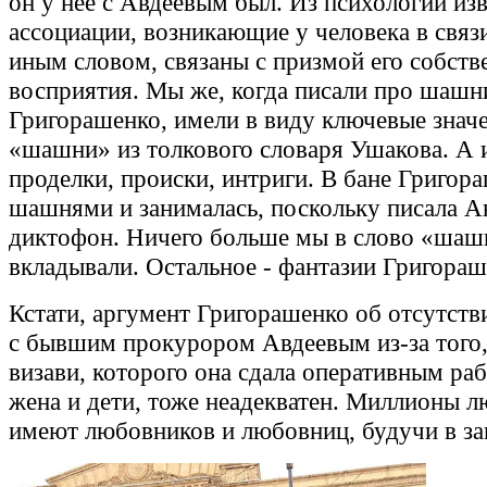
он у нее с Авдеевым был. Из психологии изв
ассоциации, возникающие у человека в связи
иным словом, связаны с призмой его собств
восприятия. Мы же, когда писали про шашн
Григорашенко, имели в виду ключевые знач
«шашни» из толкового словаря Ушакова. А 
проделки, происки, интриги. В бане Григор
шашнями и занималась, поскольку писала А
диктофон. Ничего больше мы в слово «шаш
вкладывали. Остальное - фантазии Григораш
Кстати, аргумент Григорашенко об отсутстви
с бывшим прокурором Авдеевым из-за того, 
визави, которого она сдала оперативным раб
жена и дети, тоже неадекватен. Миллионы л
имеют любовников и любовниц, будучи в за