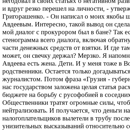
негодовал в своих статьях о негативном раз
и вдруг резко перешел на личности, - утвер
Григорашенко. - Он написал о моих якобы 
Авдеевым. Интересно, такой вывод он сделал
мой диалог с прокурором был в бане? Так е
стенограмма всего диалога, включая обратн
части денежных средств от взятки. И где там
может, он свечку держал? Мерзко. Я напомн
Авдеева есть жена. Дети. И у меня тоже в 
родственники. Остается только догадыватьс
журналистом. Потом фраза «Грузия - губер
нас государством заложена целая статья рас
бюджете на борьбу с русофобией в соседних
Общественники тратят огромные силы, чтоб
нейтрализовать. И получается, что деньги 
налогоплательщиков вылетели в трубу после
унизительных высказываний относительно с