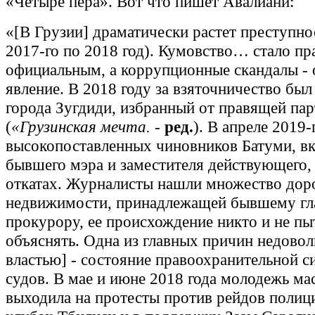
«Четыре пера». Вот что пишет Авалиани:
«[В Грузии] драматически растет преступно
2017-го по 2018 год). Кумовство… стало пр
официальным, а коррупционные скандалы -
явление. В 2018 году за взяточничество был
города Зугдиди, избранный от правящей па
(
«Грузинская мечта.
-
ред.
). В апреле 2019-
высокопоставленных чиновников Батуми, в
бывшего мэра и заместителя действующего, 
откатах. Журналисты нашли множество дор
недвижимости, принадлежащей бывшему г
прокурору, ее происхождение никто и не пы
объяснять. Одна из главных причин недовол
властью] - состояние правоохранительной с
судов. В мае и июне 2018 года молодежь ма
выходила на протесты против рейдов полиц