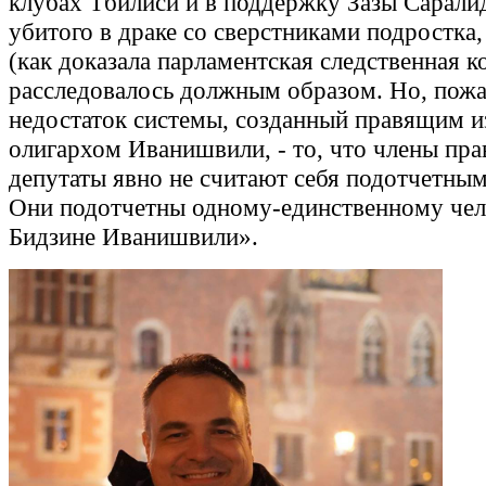
клубах Тбилиси и в поддержку Зазы Саралид
убитого в драке со сверстниками подростка,
(как доказала парламентская следственная к
расследовалось должным образом. Но, пожа
недостаток системы, созданный правящим из
олигархом Иванишвили, - то, что члены пра
депутаты явно не считают себя подотчетным
Они подотчетны одному-единственному чел
Бидзине Иванишвили».