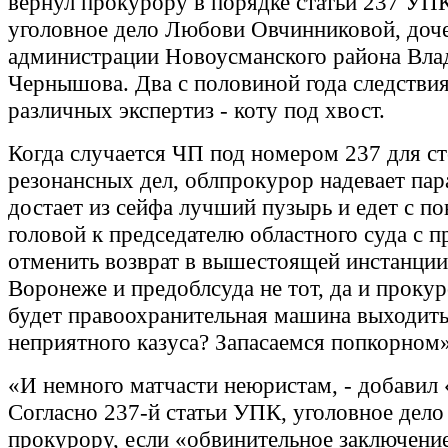
вернул прокурору в порядке статьи 237 УП
уголовное дело Любови Овчинниковой, доче
администрации Новоусманского района Вл
Чернышова. Два с половиной года следствия
различных экспертиз - коту под хвост.
Когда случается ЧП под номером 237 для ст
резонансных дел, облпрокурор надевает пар
достает из сейфа лучший пузырь и едет с п
головой к председателю областного суда с 
отменить возврат в вышестоящей инстанции.
Воронеже и предоблсуда не тот, да и проку
будет правоохранительная машина выходить
неприятного казуса? Запасаемся попкорном»
«И немного матчасти неюристам, - добавил 
Согласно 237-й статьи УПК, уголовное дело
прокурору, если «обвинительное заключение