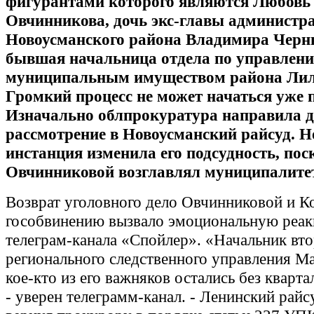
фигурантами которого являются Любовь
Овчинникова, дочь экс-главы администр
Новоусманского района Владимира Черн
бывшая начальница отдела по управлен
муниципальным имуществом района Лил
Громкий процесс не может начаться уже 
Изначально облпрокуратура направила д
рассмотрение в Новоусманский райсуд. Н
инстанция изменила его подсудность, пос
Овчинниковой возглавлял муниципалитет 
Возврат уголовного дело Овчинниковой и К
гособвинению вызвало эмоциональную реа
телеграм-канала «Спойлер». «Начальник вто
регионального следственного управления М
кое-кто из его важняков остались без кварт
- уверен телеграмм-канал. - Ленинский рай