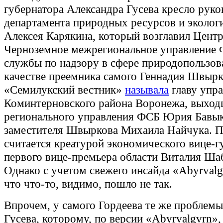
губернатора Александра Гусева кресло руко
департамента природных ресурсов и эколог
Алексея Карякина, который возглавил Центр
Черноземное межрегиональное управление 
службы по надзору в сфере природопользов
качестве преемника самого Геннадия Швырк
«Семилукский вестник»
называла
главу упр
Коминтерновского района Воронежа, выходц
регионального управления ФСБ Юрия Бавык
заместителя Швыркова Михаила Найчука. 
считается креатурой экономического вице-г
первого вице-премьера области Виталия Ша
Однако с учетом свежего инсайда «Abyrvalg
что что-то, видимо, пошло не так.
Впрочем, у самого Гордеева те же проблемы,
Гусева, которому, по версии «Abyrvalgvrn»