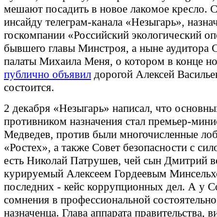
мешают посадить в новое лакомое кресло. 
инсайду телеграм-канала «Незыгарь», назна
госкомпании «Российский экологический оп
бывшего главы Минстроя, а ныне аудитора 
палаты Михаила Меня, о котором в конце н
публично объявил
дорогой Алексей Васильев
состоится.
2 декабря «Незыгарь» написал, что основн
противником назначения стал премьер-мин
Медведев, против были многочисленные ло
«Ростех», а также Совет безопасности с сил
есть Николай Патрушев, чей сын Дмитрий в
курируемый Алексеем Гордеевым Минсельхо
последних - кейс коррупционных дел. А у С
сомнения в профессиональной состоятельно
назначенца. Глава аппарата правительства, 