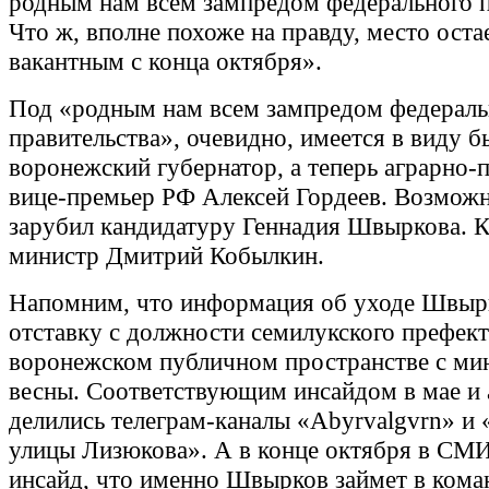
родным нам всем зампредом федерального п
Что ж, вполне похоже на правду, место оста
вакантным с конца октября».
Под «родным нам всем зампредом федераль
правительства», очевидно, имеется в виду 
воронежский губернатор, а теперь аграрно
вице-премьер РФ Алексей Гордеев. Возможн
зарубил кандидатуру Геннадия Швыркова. К
министр Дмитрий Кобылкин.
Напомним, что информация об уходе Швыр
отставку с должности семилукского префект
воронежском публичном пространстве с м
весны. Соответствующим инсайдом в мае и 
делились телеграм-каналы «Abyrvalgvrn» и 
улицы Лизюкова». А в конце октября в СМ
инсайд, что именно Швырков займет в кома