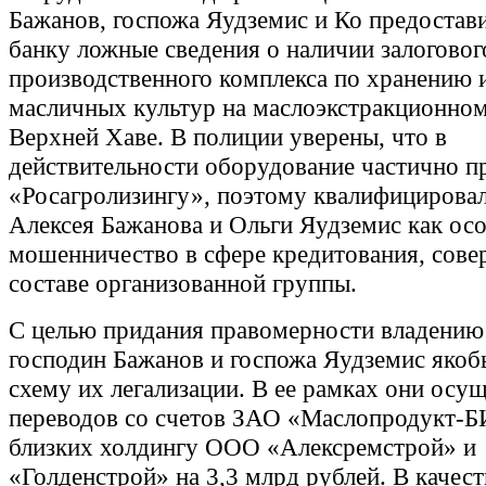
Бажанов, госпожа Яудземис и Ко предостав
банку ложные сведения о наличии залоговог
производственного комплекса по хранению 
масличных культур на маслоэкстракционном
Верхней Хаве. В полиции уверены, что в
действительности оборудование частично п
«Росагролизингу», поэтому квалифицировал
Алексея Бажанова и Ольги Яудземис как ос
мошенничество в сфере кредитования, сове
составе организованной группы.
С целью придания правомерности владению
господин Бажанов и госпожа Яудземис якоб
схему их легализации. В ее рамках они осу
переводов со счетов ЗАО «Маслопродукт-Б
близких холдингу ООО «Алексремстрой» и
«Голденстрой» на 3,3 млрд рублей. В качес