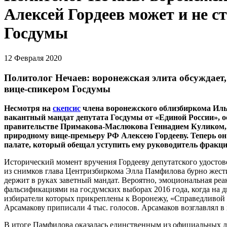
Алексей Гордеев может и не с
Госдумы
12 Февраля 2020
Политолог Нечаев: воронежская элита обсуждает, 
вице-спикером Госдумы
Несмотря на
скепсис
члена воронежского облизбиркома Иль
вакантный мандат депутата Госдумы от «Единой России»,
правительстве Примакова-Маслюкова Геннадием Куликом, 
природному вице-премьеру РФ Алексею Гордееву. Теперь он 
палате, который обещал уступить ему руководитель фракци
Исторический момент вручения Гордееву депутатского удосто
из снимков глава Центризбиркома Элла Памфилова бурно жест
держит в руках заветный мандат. Вероятно, эмоциональная ре
фальсификациями на госдумских выборах 2016 года, когда на д
избиратели которых прикреплены к Воронежу, «Справедливой 
Арсамакову приписали 4 тыс. голосов. Арсамаков возглавлял 
В итоге Памфилова оказалась единственным из официальных ли