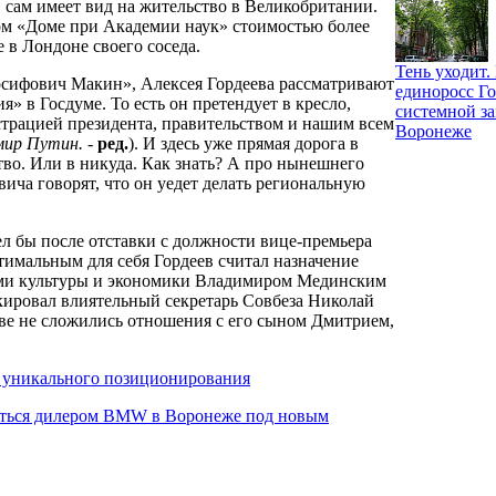
 сам имеет вид на жительство в Великобритании.
ном «Доме при Академии наук» стоимостью более
е в Лондоне своего соседа.
Тень уходит
осифович Макин», Алексея Гордеева рассматривают
единоросс Го
» в Госдуме. То есть он претендует в кресло,
системной за
трацией президента, правительством и нашим всем
Воронеже
мир Путин.
-
ред.
). И здесь уже прямая дорога в
тво. Или в никуда. Как знать? А про нынешнего
ича говорят, что он уедет делать региональную
ел бы после отставки с должности вице-премьера
тимальным для себя Гордеев считал назначение
ми культуры и экономики Владимиром Мединским
ировал влиятельный секретарь Совбеза Николай
тве не сложились отношения с его сыном Дмитрием,
з уникального позиционирования
аться дилером BMW в Воронеже под новым