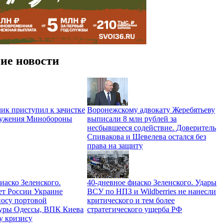
ие новости
ик приступил к зачистке
Воронежскому адвокату Жеребятьеву
ружения Минобороны
выписали 8 млн рублей за
несбывшееся содействие. Доверитель
Спивакова и Шевелева остался без
права на защиту
иаско Зеленского.
40-дневное фиаско Зеленского. Удары
ет России Украине
ВСУ по НПЗ и Wildberries не нанесли
носу портовой
критического и тем более
уры Одессы, ВПК Киева
стратегического ущерба РФ
у кризису