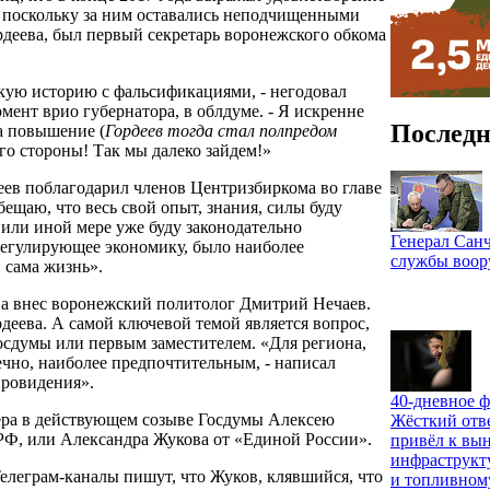
, поскольку за ним оставались неподчищенными
рдеева, был первый секретарь воронежского обкома
кую историю с фальсификациями, - негодовал
мент врио губернатора, в облдуме. - Я искренне
Последн
на повышение (
Гордеев тогда стал полпредом
его стороны! Так мы далеко зайдем!»
ев поблагодарил членов Центризбиркома во главе
ещаю, что весь свой опыт, знания, силы буду
й или иной мере уже буду законодательно
Генерал Санч
 регулирующее экономику, было наиболее
службы воо
 сама жизнь».
а внес воронежский политолог Дмитрий Нечаев.
рдеева. А самой ключевой темой является вопрос,
осдумы или первым заместителем. «Для региона,
нечно, наиболее предпочтительным, - написал
 провидения».
40-дневное ф
кера в действующем созыве Госдумы Алексею
Жёсткий отв
РФ, или Александра Жукова от «Единой России».
привёл к вы
инфраструкт
Телеграм-каналы пишут, что Жуков, клявшийся, что
и топливном