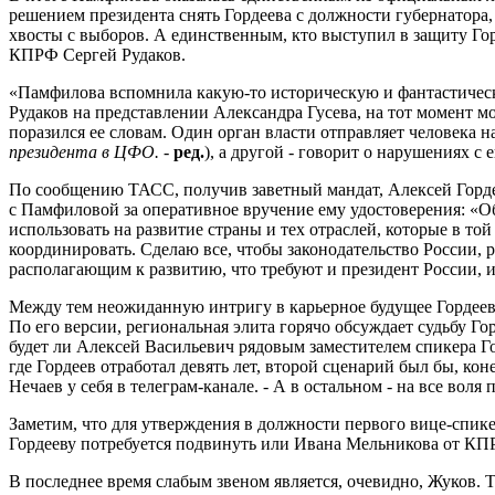
решением президента снять Гордеева с должности губернатора
хвосты с выборов. А единственным, кто выступил в защиту Го
КПРФ Сергей Рудаков.
«Памфилова вспомнила какую-то историческую и фантастичес
Рудаков на представлении Александра Гусева, на тот момент мо
поразился ее словам. Один орган власти отправляет человека 
президента в ЦФО.
-
ред.
), а другой - говорит о нарушениях с 
По сообщению ТАСС, получив заветный мандат, Алексей Горде
с Памфиловой за оперативное вручение ему удостоверения: «Об
использовать на развитие страны и тех отраслей, которые в то
координировать. Сделаю все, чтобы законодательство России,
располагающим к развитию, что требуют и президент России, и
Между тем неожиданную интригу в карьерное будущее Гордеев
По его версии, региональная элита горячо обсуждает судьбу Го
будет ли Алексей Васильевич рядовым заместителем спикера Г
где Гордеев отработал девять лет, второй сценарий был бы, ко
Нечаев у себя в телеграм-канале. - А в остальном - на все воля
Заметим, что для утверждения в должности первого вице-спи
Гордееву потребуется подвинуть или Ивана Мельникова от КП
В последнее время слабым звеном является, очевидно, Жуков. 