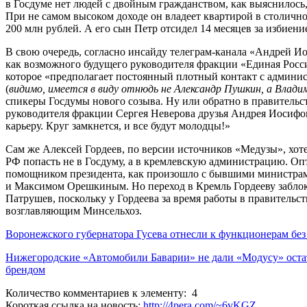
в Госдуме нет людей с двойным гражданством, как выяснилось,
При не самом высоком доходе он владеет квартирой в столич
200 млн рублей. А его сын Петр отсидел 14 месяцев за избиени
В свою очередь, согласно инсайду телеграм-канала «Андрей И
как возможного будущего руководителя фракции «Единая Россия
которое «предполагает постоянный плотный контакт с админис
(
видимо, имеется в виду отнюдь не Александр Пушкин, а Влади
спикеры Госдумы нового созыва. Ну или обратно в правительс
руководителя фракции Сергея Неверова друзья Андрея Иосифов
карьеру. Круг замкнется, и все будут молодцы!»
Сам же Алексей Гордеев, по версии источников «Медузы», хот
РФ попасть не в Госдуму, а в кремлевскую администрацию. Оп
помощником президента, как произошло с бывшими министра
и Максимом Орешкиным. Но переход в Кремль Гордееву заблок
Патрушев, поскольку у Гордеева за время работы в правительс
возглавляющим Минсельхоз.
Воронежского губернатора Гусева отнесли к функционерам бе
Нижегородские «Автомобили Баварии» не дали «Модусу» ост
брендом
Количество комментариев к элементу: 4
Короткая ссылка на новость:
http://4pera.com/~6vKGZ