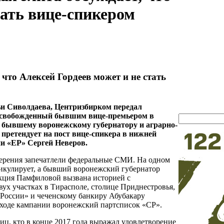
тать вице-спикером
что Алексей Гордеев может и не стать
и Сиволдаева, Центризбирком передал
 освобожденный бывшим вице-премьером в
бывшему воронежскому губернатору и аграрно-
претендует на пост вице-спикера в нижней
и «ЕР» Сергей Неверов.
верения запечатлели федеральные СМИ. На одном
икулирует, а бывший воронежский губернатор
акция Памфиловой вызвана историей с
вух участках в Тирасполе, столице Приднестровья,
России» и чеченскому банкиру Абубакару
в ходе кампании воронежский партсписок «СР».
ц, кто в конце 2017 года выражал удовлетворение