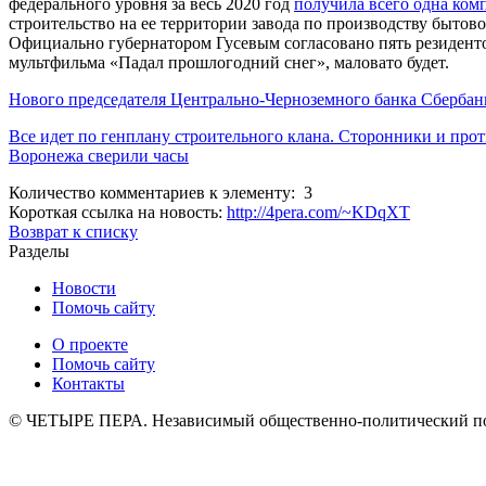
федерального уровня за весь 2020 год
получила всего одна ком
строительство на ее территории завода по производству бытов
Официально губернатором Гусевым согласовано пять резидентов
мультфильма «Падал прошлогодний снег», маловато будет.
Нового председателя Центрально-Черноземного банка Сбербан
Все идет по генплану строительного клана. Сторонники и про
Воронежа сверили часы
Количество комментариев к элементу: 3
Короткая ссылка на новость:
http://4pera.com/~KDqXT
Возврат к списку
Разделы
Новости
Помочь сайту
О проекте
Помочь сайту
Контакты
© ЧЕТЫРЕ ПЕРА. Независимый общественно-политический порт