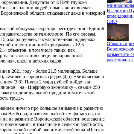
 образования. Депутаты от КПРФ глубоко
Минобороны 
йны - поколении людей, помогавших воевать
Владимир Пу
 Воронежской области отказывает даже в мизерной
командовани
СВО
нежской облдумы, секретарь реготделения «Единой
правительства оптимистично. По его словам,
15,6 млрд рублей, государственная поддержка
Область при
есной инвестиционной программы - 12,6
Воронежском
14 объектов, в том числе таких, как
разместить с
орпус для оказания специализированной
ракетчиков д
огия», школ и детских садов.
и в 2021 году - более 21,5 миллиарда. Больше
, «Жилье и городская среда» (4,5), «Безопасные и
ение» (3,8). Почти 2 млрд рублей пойдет на
иллионов - на «Цифровую экономику», свыше 250
ддержку индивидуальной предпринимательской
сть труда».
 найдем ничего про большое внимание к развитию
вам Нетёсова, значительный объем финансов, но
м на на развитие Воронежской области: возведение
его пользования, в том числе в сельской местности,
 воронежской особой экономической зоны «Центр»