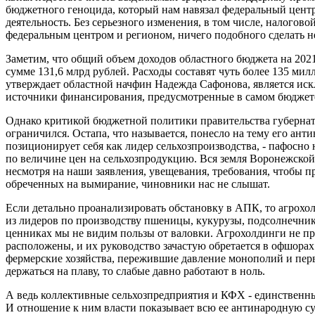
бюджетного геноцида, который нам навязал федеральный цент
деятельность. Без серьезного изменения, в том числе, налого
федеральным центром и регионом, ничего подобного сделать 
Заметим, что общий объем доходов областного бюджета на 2021
сумме 131,6 млрд рублей. Расходы составят чуть более 135 мил
утверждает областной начфин Надежда Сафонова, является ис
источники финансирования, предусмотренные в самом бюджет
Однако критикой бюджетной политики правительства губернат
ограничился. Остапа, что называется, понесло на тему его ан
позиционирует себя как лидер сельхозпроизводства, - пафосно 
по величине цен на сельхозпродукцию. Вся земля Воронежской
несмотря на наши заявления, увещевания, требования, чтобы п
обреченных на вымирание, чиновники нас не слышат.
Если детально проанализировать обстановку в АПК, то агрох
из лидеров по производству пшеницы, кукурузы, подсолнечника
ценниках мы не видим пользы от валовки. Агрохолдинги не при
расположены, и их руководство зачастую обретается в офшорах.
фермерские хозяйства, пережившие давление монополий и перв
держаться на плаву, то слабые давно работают в ноль.
А ведь коллективные сельхозпредприятия и КФХ - единственны
И отношение к ним власти показывает всю ее антинародную с