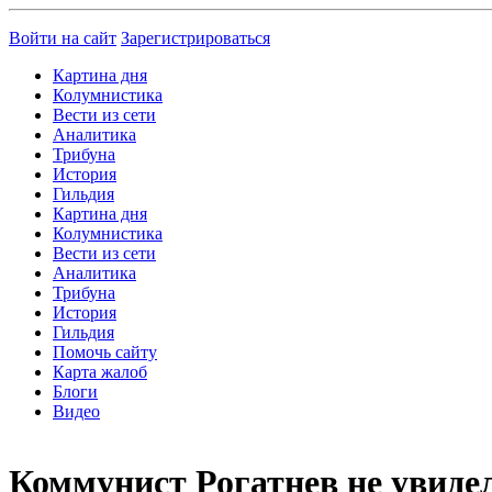
Войти на сайт
Зарегистрироваться
Картина дня
Колумнистика
Вести из сети
Аналитика
Трибуна
История
Гильдия
Картина дня
Колумнистика
Вести из сети
Аналитика
Трибуна
История
Гильдия
Помочь сайту
Карта жалоб
Блоги
Видео
Коммунист Рогатнев не увидел