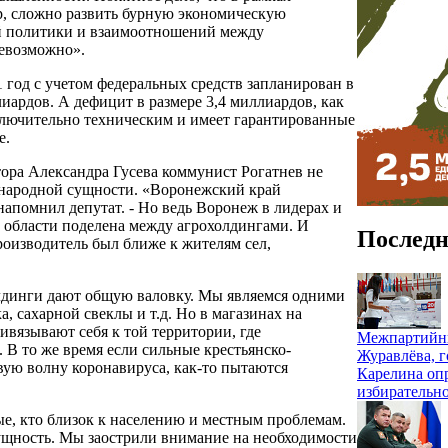
р, сложно развить бурную экономическую
вой политики и взаимоотношений между
невозможно».
 год с учетом федеральных средств запланирован в
лиардов. А дефицит в размере 3,4 миллиардов, как
ключительно техническим и имеет гарантированные
е.
ора Александра Гусева коммунист Рогатнев не
тинародной сущности. «Воронежский край
напомнил депутат. - Но ведь Воронеж в лидерах и
 области поделена между агрохолдингами. И
Последн
роизводитель был ближе к жителям сел,
олдинги дают общую валовку. Мы являемся одними
, сахарной свеклы и т.д. Но в магазинах на
вязывают себя к той территории, где
Межпартийны
 В то же время если сильные крестьянско-
Журавлёва, г
ую волну коронавируса, как-то пытаются
Карелина оп
избирательн
е, кто близок к населению и местным проблемам.
ущность. Мы заострили внимание на необходимости