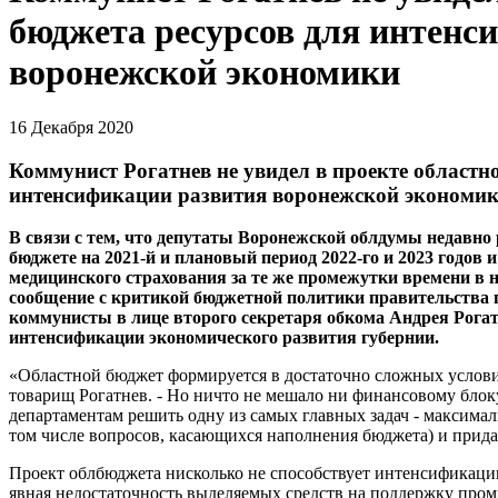
бюджета ресурсов для интенс
воронежской экономики
16 Декабря 2020
Коммунист Рогатнев не увидел в проекте областн
интенсификации развития воронежской экономи
В связи с тем, что депутаты Воронежской облдумы недавно
бюджете на 2021-й и плановый период 2022-го и 2023 годов
медицинского страхования за те же промежутки времени в
сообщение с критикой бюджетной политики правительства г
коммунисты в лице второго секретаря обкома Андрея Рогатн
интенсификации экономического развития губернии.
«Областной бюджет формируется в достаточно сложных условия
товарищ Рогатнев. - Но ничто не мешало ни финансовому блок
департаментам решить одну из самых главных задач - максима
том числе вопросов, касающихся наполнения бюджета) и прид
Проект облбюджета нисколько не способствует интенсификаци
явная недостаточность выделяемых средств на поддержку пром