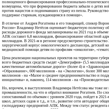
полноценного финансирования профессионально-технического
возмущены, что при формировании бюджета забыли о детях во
против нацистов и поднимавших страну из пепла. Руководство
поддержке старикам, нуждающимся в помощи».
В отличие от Андрея Рогатнева и его товарищей, спикер Воро
России» Владимир Нетёсов оценивает бюджетную политику обл
расходы дорожного фонда запланированы на 2021 год в объеме 
АПК составит 6,8 миллиардов, финансирование областной адр
миллиардов. В 2021-м в регионе предусмотрено строительство 2
хирургический корпус онкологического диспансера, детский к
медицинской помощи детям по профилям «онкология», «гематол
Цена реализации национальных проектов на территории губерни
всего бюджетных средств съедят «Демография» (5,5 миллиардов)
качественные автомобильные дороги» (более 4) и «Здравоохран
«Образование», 600 миллионов - на «Экологию», более 300 м
миллионов - на «Малое и среднее предпринимательство и по
инициативы» и, наконец, 114 миллионов - на «Производительно
Но, впрочем, в выступлениях Владимира Нетёсова мы тоже не
промышленности, на что и обратил внимание Рогатнев. По сло
сопоставимый по объемам с уровнем 2020 года, пойдет в 2021-
школ, детских садов и т.д., и т.п., развитие сети автодорог общ
господдержку предприятий АПК. Между тем статус резидента