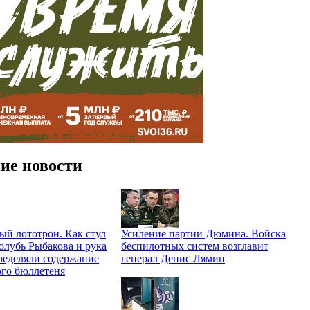
ие новости
й лототрон. Как стул
Усиление партии Дюмина. Войска
олубь Рыбакова и рука
беспилотных систем возглавит
ределяли содержание
генерал Денис Лямин
ого бюллетеня