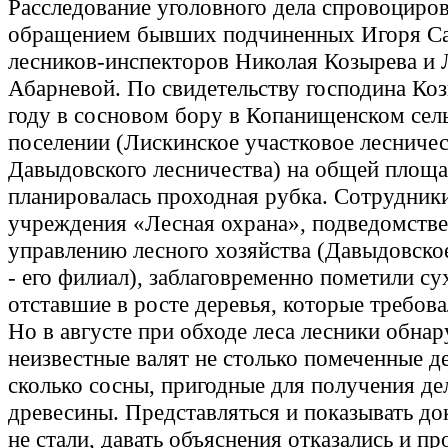
Расследование уголовного дела спровоциро
обращением бывших подчиненных Игоря Са
лесников-инспекторов Николая Козырева и
Абарневой. По свидетельству господина Коз
году в сосновом бору в Копанищенском сел
поселении (Лискинское участковое лесниче
Давыдовского лесничества) на общей площа
планировалась проходная рубка. Сотрудник
учреждения «Лесная охрана», подведомств
управлению лесного хозяйства (Давыдовско
- его филиал), заблаговременно пометили су
отставшие в росте деревья, которые требова
Но в августе при обходе леса лесники обна
неизвестные валят не столько помеченные д
сколько сосны, пригодные для получения де
древесины. Представляться и показывать д
не стали, давать объяснения отказались и п