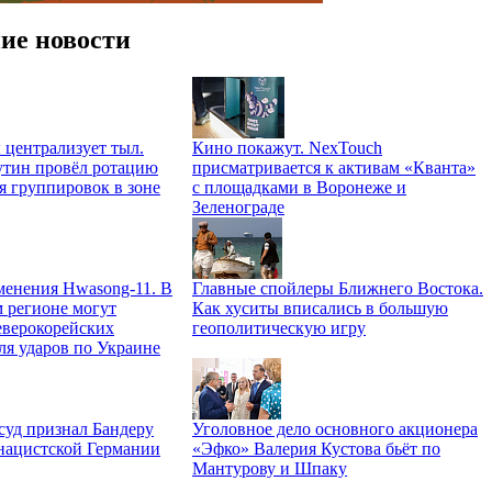
ие новости
централизует тыл.
Кино покажут. NexTouch
тин провёл ротацию
присматривается к активам «Кванта»
я группировок в зоне
с площадками в Воронеже и
Зеленограде
менения Hwasong-11. В
Главные спойлеры Ближнего Востока.
 регионе могут
Как хуситы вписались в большую
еверокорейских
геополитическую игру
ля ударов по Украине
суд признал Бандеру
Уголовное дело основного акционера
нацистской Германии
«Эфко» Валерия Кустова бьёт по
Мантурову и Шпаку