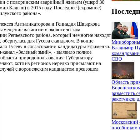
ории с поворинским аварийный жильем (ущерб 30
мир Кадыш) в 2015 году. Последнее (скромное)
Последн
илукского района».
 Алексея Антиликаторова и Геннадия Швыркова
 замещение вакансии в экологическом
ции Репьевского района, который немногие находят
, обернулась для Гусева скандалом. В конце
Минобороны 
ло Гусеву в согласовании кандидатуры Ефименко.
Владимир Пу
м-канал «Зеленый змий», - выявило полное
командовани
 области природопользования. Губернатору
СВО
ечают: хотя из регионов нередко присылают на
 случай с воронежским кандидатом превзошел
Область при
Воронежском
разместить с
ракетчиков д
Московский 
пособником 