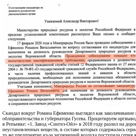
Скандал вокруг Романа Ефименко выглядел как заколачивание
облправительства и губернатора Гусева. Процитируем оргвыво
в Репьевке: «1. Завод «Синтез-Ойл» в 2018 году разлил на дор
неустановленных веществ, в составе которых содержалась серн
то же предприятие из-за загрязнений воздуха поступила серия