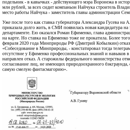
подельник - в кавычках - действующего мэра Воронежа в ист
млн рублей, за всех сидит компаньон Найчука строитель Влади
место работы Найчука - заместитель главы администрации Сем
Уже после того как ставка губернатора Александра Гусева на
приказала долго жить, в СМИ появилась новая кандидатура на
департаменте. Ею оказался Роман Ефименко, глава администра
на карте. Но ставка на Ефименко тоже не прокатила. Более того
февраля 2020 года Минприроды РФ (Дмитрий Кобылкин) отказа
«Собеседование в Минприроды, - констатировал тогда телегра
отсутствие у Ефименко профессиональных знаний и навыков в
направлен отказ. А старожилы федерального министерства отм
согласование лиц, не имеющих природоохранного бэкграунда,
самую смелую фантасмагорию».