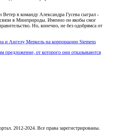
 Ветер в команду Александра Гусева сыграл -
е связи в Минприроды. Именно он якобы смог
равительство. Но, конечно, не без одобрямса от
а и Ангелу Меркель на корпорацию Siemens
м предложение, от которого они отказываются
ал. 2012-2024. Все права зарегистрированы.