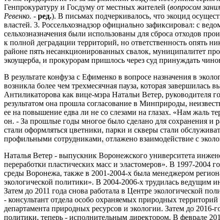
Генпрокуратуру и Госдуму от местных жителей (
вопросом зани
Ревенко.
-
ред.
). В письмах подчеркивалось, что экоцид осуще
властей. 3. Россельхознадзор официально зафиксировал: с ведо
сельхозназначения были использованы для сброса отходов прои
к полной деградации территорий, но ответственность опять ни
районе пять несанкционированных свалок, муниципалитет пр
экоущерба, и прокурорам пришлось через суд принуждать чино
В результате конфуза с Ефименко в вопросе назначения в экол
возникла более чем трехмесячная пауза, которая завершилась
Антиликаторова как вице-мэра Натальи Ветер, руководителя го
результатом она прошла согласование в Минприроды, неизвес
ее на повышение едва ли не со слезами на глазах. «Нам жаль те
он. - За прошлые годы многое было сделано для сохранения и 
стали оформляться цветники, парки и скверы стали обслужив
профильными сотрудниками, отлажено взаимодействие с экол
Наталья Ветер - выпускник Воронежского университета инжен
переработки пластических масс и эластомеров». В 1997-2004 г
среды Воронежа, также в 2001-2004-х была менеджером регио
экологической политики». В 2004-2006-х трудилась ведущим
Затем до 2011 года снова работала в Центре экологической пол
- консультант отдела особо охраняемых природных территорий
департамента природных ресурсов и экологии. Затем до 2016-г
политики, теперь - исполнительным директором. В феврале 201