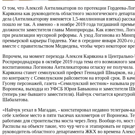
О том, что Алексей Антиликаторов по протекции Гордеева-Ло
Карякина как руководитель областного экологического департа
дела (Антиликаторову вменяется 1,5-миллионная взятка) расска
пошло не так. А именно - в ноябре 2019 года тогдашний премь
должности заместителя главы Минприроды. Как известно, Лог
при реализации мусорной реформы. А уход Логинова из Минпр
премьерской карьеры Гордеева. Уже в середине января 2020-го
вместе с правительством Медведева, чтобы через некоторое вр
Впрочем, на момент перехода Алексея Карякина в Центрально
Росприроднадзора в октябре 2019 года тема его возможного за
воспитанника Логинова Антиликаторова огласку не получила.
Карякина станет семилукский префект Геннадий Швырков, на 
по контракту с Семилукским райсоветом на второй срок. В ка
Гусеву персонажей, газета «Семилукский вестник» называла р
Воронежа, выходца из УФСБ Юрия Бавыкина и заместителя Ш
(теперь уже бывшего заместителя). Найчук считается креатуро
Шабалатова.
«Найчук уехал в Магадан, - констатировал недавно телеграм-ка
себе хлебное место в пяти тысячах километров от Воронежа. Т
работами для строительства моста через Лену. Вообще-то, мост 
Распилы на объекте такие, что чур чего и этапировать не при
руководитель областного департамента ЖКХ во времена Алексе