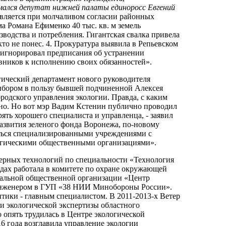
мался депутат нижней палаты единоросс Евгений
ствляется при молчаливом согласии районных
ма Романа Ефименко 40 тыс. кв. м земель
зводства и потребления. Гигантская свалка привела
кто не понес. 4. Прокуратура выявила в Репьевском
оигнорировал предписания об устранении
вников к исполнению своих обязанностей».
огический департамент нового руководителя
 выбором в пользу бывшей подчиненной Алексея
родского управления экологии. Правда, с каким
тно. Но вот мэр Вадим Кстенин публично проводил
рять хорошего специалиста и управленца, - заявил
развития зеленого фонда Воронежа, по-новому
аться специализированными учреждениями с
огическими общественными организациями».
ерных технологий по специальности «Технология
одах работала в комитете по охране окружающей
нальной общественной организации «Центр
 инженером в ГУП «38 НИИ Минобороны России».
итики - главным специалистом. В 2011-2013-х Ветер
 и экологической экспертизы областного
о опять трудилась в Центре экологической
6 года возглавила управление экологии