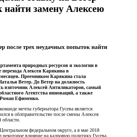
к найти замену Алексею
тер после трех неудачных попыток найти
ртамента природных ресурсов и экологии в
е перехода Алексея Карякина в
ь месяцев. Преемником Карякина стала
аталья Ветер. До Ветер на должность
сь взяточник Алексей Антиликаторов, самый
бластного Агентства инноваций, а также
 Роман Ефименко.
команде мечты губернатора Гусева является
ился в облправительстве после смены Алексея
 области.
в Центральном федеральном округе, а в мае 2018
л некоторое влияние на кадровую политику Гусева.