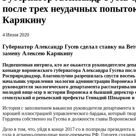
после трех неудачных попыто
Карякину
4 Июня 2020
Губернатор Александр Гусев сделал ставку на Ве
замену Алексею Карякину
Подвешенная интрига, кто же окажется руководителем депа
команде воронежского губернатора Александра Гусева посл
Росприроднадзор, благополучно разрешилась спустя восем
начальник управления экологии администрации Воронежа Н
руководителя экологического департамента рассматривали
молодой вице-мэр в истории Воронежа и бывший директор о
семилукский и репьевский префекты Геннадий Швырков и
История с заполнением вакансии руководителя департамента в 
хорошей иллюстрацией управленческого бардака, который твор
Гордеева собственно на Гусева в должности главы Воронежской
Дело в том, что, уйдя в конце 2017-го в полпреды президента 
года в аграрно-природные вице-премьеры РФ, Гордеев сохраня