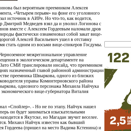
гинова был вероятным преемником Алексея
мента, «Четырем перьям» на фоне его уголовного
зал источник в АИРе. Но что-то, как водится,
ер Дмитрий Медведев взял да и уволил Логинова с
инов вместе с Алексеем Гордеевым наломали дров
ироды фактически ознаменовал собой закат вице-
 дорогой Алексей Васильевич ушел в отставку
емя стать одним из восьми вице-спикеров Госдумы.
-Черноземное межрегиональное управление
мещения в экологическом департаменте на
 Зато СМИ транслировали инсайд, что преемником
днях назначенный главой районной администрации
честве преемника Швыркова, одного из близких
уководителя управы Коминтерновского района
выркова, одиозного персонажа Михаила Найчука
й экономического вице-губернатора Виталия
нал «Спойлер». - Но не по этапу. Найчук нашел
еперь он будет заниматься изыскательными
находится в Якутске, но Магадан звучит веселее.
дется. Михаил Найчук известен как бывший
я Гордеева (пришел на место Вадима Кстенина) и