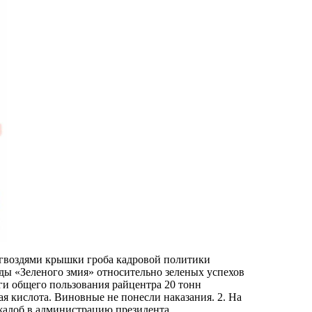
 гвоздями крышки гроба кадровой политики
ды «Зеленого змия» относительно зеленых успехов
оги общего пользования райцентра 20 тонн
ая кислота. Виновные не понесли наказания. 2. На
 жалоб в администрацию президента,