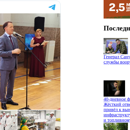
Последн
Генерал Санч
службы воо
40-дневное ф
Жёсткий отв
привёл к вы
инфраструкт
и топливном