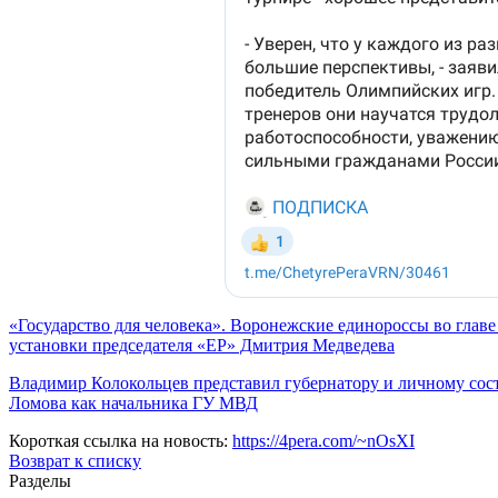
«Государство для человека». Воронежские единороссы во глав
установки председателя «ЕР» Дмитрия Медведева
Владимир Колокольцев представил губернатору и личному сос
Ломова как начальника ГУ МВД
Короткая ссылка на новость:
https://4pera.com/~nOsXI
Возврат к списку
Разделы