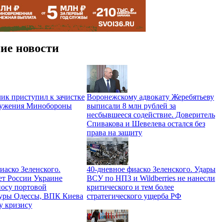
ие новости
ик приступил к зачистке
Воронежскому адвокату Жеребятьеву
ружения Минобороны
выписали 8 млн рублей за
несбывшееся содействие. Доверитель
Спивакова и Шевелева остался без
права на защиту
иаско Зеленского.
40-дневное фиаско Зеленского. Удары
ет России Украине
ВСУ по НПЗ и Wildberries не нанесли
носу портовой
критического и тем более
уры Одессы, ВПК Киева
стратегического ущерба РФ
у кризису