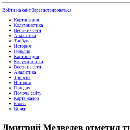
Войти на сайт
Зарегистрироваться
Картина дня
Колумнистика
Вести из сети
Аналитика
Трибуна
История
Гильдия
Картина дня
Колумнистика
Вести из сети
Аналитика
Трибуна
История
Гильдия
Помочь сайту
Карта жалоб
Блоги
Видео
Дмитрий Медведев отметил ты