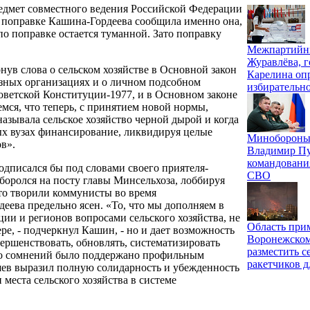
редмет совместного ведения Российской Федерации
о поправке Кашина-Гордеева сообщила именно она,
 по поправке остается туманной. Зато поправку
Межпартийны
Журавлёва, г
нув слова о сельском хозяйстве в Основной закон
Карелина оп
лхозных организациях и о личном подсобном
избирательн
советской Конституции-1977, и в Основном законе
мся, что теперь, с принятием новой нормы,
называла сельское хозяйство черной дырой и когда
х вузах финансирование, ликвидируя целые
Минобороны 
в».
Владимир Пу
командовани
подписался бы под словами своего приятеля-
СВО
боролся на посту главы Минсельхоза, лоббируя
что творили коммунисты во время
еева предельно ясен. «То, что мы дополняем в
ии и регионов вопросами сельского хозяйства, не
Область при
ре, - подчеркнул Кашин, - но и дает возможность
Воронежском
ершенствовать, обновлять, систематизировать
разместить с
бо сомнений было поддержано профильным
ракетчиков д
ев выразил полную солидарность и убежденность
места сельского хозяйства в системе