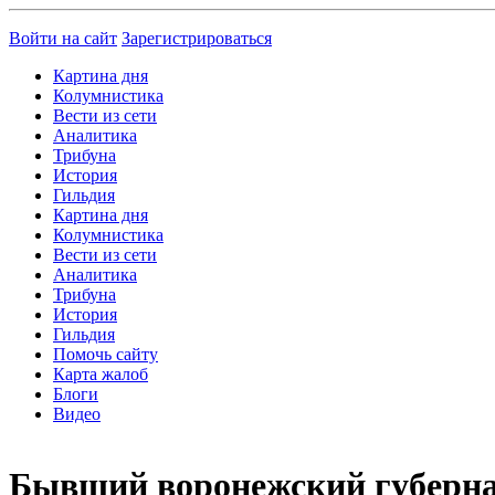
Войти на сайт
Зарегистрироваться
Картина дня
Колумнистика
Вести из сети
Аналитика
Трибуна
История
Гильдия
Картина дня
Колумнистика
Вести из сети
Аналитика
Трибуна
История
Гильдия
Помочь сайту
Карта жалоб
Блоги
Видео
Бывший воронежский губернат