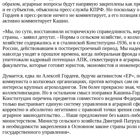
образом, аграрные вопросы будут напрямую закреплены как п
и ее субъектов, объяснила пресс-служба КПРФ. Но поскольку 
Гордеев в пресс-релизе ничего не комментирует, а его позиция
активно комментирует Кашин.
«Мы, по сути, восстановили историческую справедливость, вер
страны, - заявил депутат. - Нормы о сельском хозяйстве, о ко
хозяйстве содержались и в сталинской Конституции-1936, и в 
России, действовавшем в постперестроечный период. Мы надее
навсегда уходят в прошлое времена, когда либеральная фронда 
уничтожали кадровый потенциал АПК, секвестрируя в аграрны
факультеты, которые готовят юристов, экономистов и инженеро
Думается, едва ли Алексей Гордеев, будучи активистом «ЕР», 
коммуниста о колхозных организациях, против которых сам он 
интересы крупных агрохолдингов. Тем более прекрасно зная, 
коллективизации. Но в остальном смысл поправки Кашина-Горд
Конституции перечень предметов совместного ведения Федерац
только выстраивает единую систему управления в аграрной сфе
корректно и абсолютно легитимно с правовой точки зрения сов
аграрное законодательство… Наше предложение без каких-ли
министерством. Министр сельского хозяйства Дмитрий Патруш
в необходимости закрепления в Основном законе страны роли и 
государственного управления».