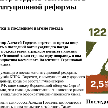
ституционной реформы
ся в последнем вагоне поезда
р Алексей Гордеев, пересев из кресла вице-
ть в последний вагон уходящего поезда
 председателем аграрного комитета нижней
Основной закон страны одну поправку, и она
 инициатива космонавта Валентины Терешковой
утина.
н уходящего поезда конституционной реформы,
-служба КПРФ. Впрочем, с коммунистами у дорогого
ример, когда он работал губернатором
КПРФ, вице-спикер Воронежской облдумы Сергей
ельно, чем глава администрации Аннинского района
ь уникального бюрократически-лакейского языка.
Последн
а и единоросса Алексея Гордеева заключается в
оявились слова «сельское хозяйство». Таким