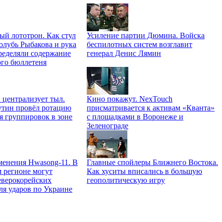
й лототрон. Как стул
Усиление партии Дюмина. Войска
олубь Рыбакова и рука
беспилотных систем возглавит
ределяли содержание
генерал Денис Лямин
ого бюллетеня
централизует тыл.
Кино покажут. NexTouch
тин провёл ротацию
присматривается к активам «Кванта»
я группировок в зоне
с площадками в Воронеже и
Зеленограде
менения Hwasong-11. В
Главные спойлеры Ближнего Востока.
 регионе могут
Как хуситы вписались в большую
еверокорейских
геополитическую игру
ля ударов по Украине