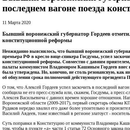
последнем вагоне поезда кон
11 Марта 2020
Бывший воронежский губернатор Гордеев отметил
конституционной реформы
Неожиданно выяснилось, что бывший воронежский губернато
премьера РФ в кресло вице-спикера Госдумы, успел заскочи
конституционной реформы. Совместно с давним приятелем,
палаты коммунистом Владимиром Кашиным Гордеев внес в 
была утверждена. Но, конечно, не столь резонансную, как
об обнулении срока полномочий действующего президента П
О том, что Алексей Гордеев успел заскочить в последний ваго
сообщила не его пресс-служба или, скажем, Госдумы, а пресс
Алексея Васильевича с давних времен хорошие отношения. Нап
Воронежской области (2009-2017), первый секретарь обкома 
Рудаков нередко хвалил его даже более упоительно и пронзит
Василий Авдеев, тоже известный в регионе златоуст - носител
Суть поправки в Конституцию от коммуниста Владимира Кашин
том, чтобы в пункте «д» части 1 статьи 72 Основного закона п