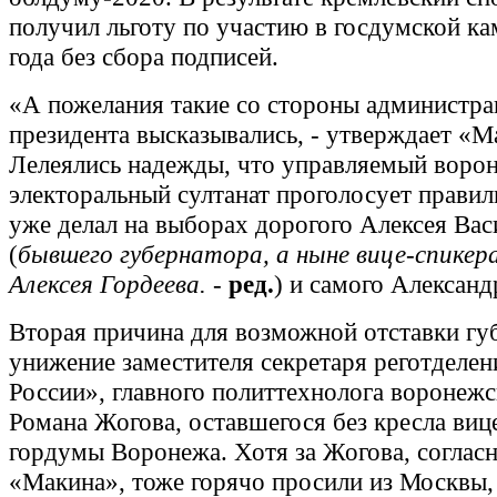
получил льготу по участию в госдумской к
года без сбора подписей.
«А пожелания такие со стороны администра
президента высказывались, - утверждает «М
Лелеялись надежды, что управляемый воро
электоральный султанат проголосует правил
уже делал на выборах дорогого Алексея Вас
(
бывшего губернатора, а ныне вице-спикер
Алексея Гордеева.
-
ред.
) и самого Александ
Вторая причина для возможной отставки губ
унижение заместителя секретаря реготделе
России», главного политтехнолога воронеж
Романа Жогова, оставшегося без кресла виц
гордумы Воронежа. Хотя за Жогова, соглас
«Макина», тоже горячо просили из Москвы, 