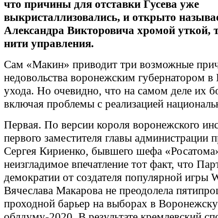
что причины для отставки Гусева уже
выкристаллизовались, и открыто называе
Александра Викторовича хромой уткой,
нити управления.
Сам «Макин» приводит три возможные при
недовольства воронежским губернатором в 
ухода. Но очевидно, что на самом деле их б
включая проблемы с реализацией националь
Первая. По версии короля воронежского инс
первого заместителя главы администрации п
Сергея Кириенко, бывшего шефа «Росатома»
неизгладимое впечатление тот факт, что Па
демократии от создателя популярной игры W
Вячеслава Макарова не преодолела пятипр
проходной барьер на выборах в Воронежск
облдуму-2020. В результате кремлевский сп