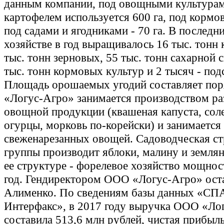
данным компании, под овощными культура
картофелем используется 600 га, под кормов
под садами и ягодниками - 70 га. В последни
хозяйстве в год выращивалось 16 тыс. тонн 
тыс. тонн зерновых, 55 тыс. тонн сахарной 
тыс. тонн кормовых культур и 2 тысяч - под
Площадь орошаемых угодий составляет поряд
«Логус-Агро» занимается производством р
овощной продукции (квашеная капуста, сол
огурцы, морковь по-корейски) и занимается
свеженарезанных овощей. Садоводческая ст
группы производит яблоки, малину и землян
ее структуре - форелевое хозяйство мощнос
год. Гендиректором ООО «Логус-Агро» оста
Алименко. По сведениям базы данных «СП
Интерфакс», в 2017 году выручка ООО «Ло
составила 513,6 млн рублей, чистая прибыль