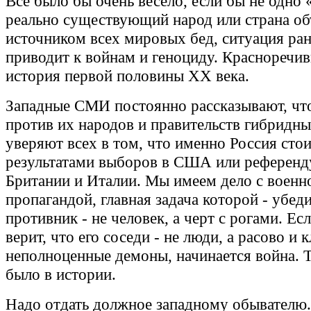
Все было бы очень весело, если бы не одно 
реально существующий народ или страна о
источником всех мировых бед, ситуация ра
приводит к войнам и геноциду. Красноречи
история первой половины XX века.
Западные СМИ постоянно рассказывают, что
против их народов и правительств гибридны
уверяют всех в том, что именно Россия стои
результатами выборов в США или референд
Британии и Италии. Мы имеем дело с военн
пропагандой, главная задача которой - убед
противник - не человек, а черт с рогами. Ес
верит, что его соседи - не люди, а расово и 
неполноценные демоны, начинается война. Т
было в истории.
Надо отдать должное западному обывателю.