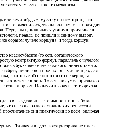
является мама-утка, так что механизм
ь или кем‑нибудь маму-утку и посмотреть, что
ентов, и выяснилось, что на роль «мамы» подходит
ов. Перед вылупившимися утятами протягивали
(этологи, правда, не пришли к единому выводу
же образом чучело коршуна, и тогда коршун,
ство квазисубъекта (то есть органического
простую контрактную форму), параллель с чучелом
сталось буквально ничего живого, ничего такого,
октябрят, пионеров и прочих юных ленинцев, для
ова, в которые абсолютно никто не верил, за
чная ответственность. То есть по сумме признаков
 грозным орлом. Но научить орлят летать дохлая
а дело выглядело иначе, и импринтинг работал,
шие, что на фоне размаха сталинских репрессий
И просчитались они практически во всём, включая
верным. Лживая и выдохшаяся риторика не имела