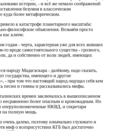
вызовами истории, - и всё же немало соображений
оставления безумия в классическом
е куда более метафорическом.
 привело к катастрофе планетарного масштаба:
льно-философские объяснения. Возьмём просто
 нас ключе.
м годам - черта, характерная уже для всех живших
м‑то вроде самостоятельного существа - грозного,
оли, да и собственно от воли людей, имеющих
 народу Мадагаскара - далёкому, надо сказать,
 от государства, имеющего и другие
», - при том что настоящий народ ощущал себя кем
ись песни и гимны и рассказывались мифы.
 сталинских времен заключалось в вышеописанном
ыло несравненно более опасным и кровожадным. Но
 и оперуполномоченные НКВД, и секретари
и на полную мощь.
 очень далеко, поэтому изначально глуховато и
отя миф о всеприсутствии КГБ был достаточно