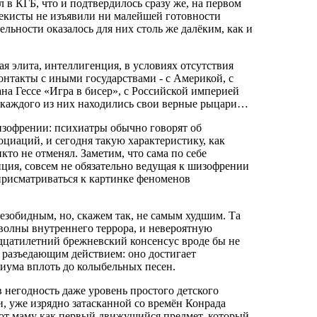
 в КГБ, что и подтвердилось сразу же, на первом
чекисты не изъявили ни малейшей готовности
ельности оказалось для них столь же далёким, как и
ая элита, интеллигенция, в условиях отсутствия
онтакты с иными государствами - с Америкой, с
на Гессе «Игра в бисер», с Российской империей
 каждого из них находились свои верные рыцари…
зофрении: психиатры обычно говорят об
циаций, и сегодня такую характеристику, как
то не отменял. Заметим, что сама по себе
ция, совсем не обязательно ведущая к шизофрении
присматриваться к картинке феноменов
безобидным, но, скажем так, не самым худшим. Та
 волны внутреннего террора, и невероятную
идцатилетний брежневский консенсус вроде бы не
 разъедающим действием: оно достигает
циума вплоть до колыбельных песен.
в негодность даже уровень простого детского
, уже изрядно затасканной со времён Конрада
яют маму как первый движущийся предмет, который