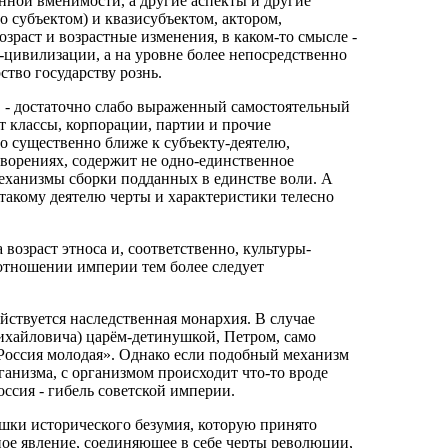
нной вменимости, а другие аспекты и другие
 субъектом) и квазисубъектом, актором,
зраст и возрастные изменения, в каком‑то смысле -
-цивилизации, а на уровне более непосредственно
рство государству рознь.
, - достаточно слабо выраженный самостоятельный
т классы, корпорации, партии и прочие
но существенно ближе к субъекту-деятелю,
творениях, содержит не одно-единственное
механизмы сборки подданных в единстве воли. А
такому деятелю черты и характеристики телесно
возраст этноса и, соответственно, культуры-
 отношении империи тем более следует
йствуется наследственная монархия. В случае
ихайловича) царём-детинушкой, Петром, само
«Россия молодая». Однако если подобный механизм
ганизма, с организмом происходит что‑то вроде
ссия - гибель советской империи.
шки исторического безумия, которую принято
ное явление, соединяющее в себе черты революции,