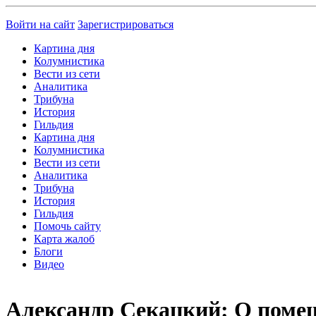
Войти на сайт
Зарегистрироваться
Картина дня
Колумнистика
Вести из сети
Аналитика
Трибуна
История
Гильдия
Картина дня
Колумнистика
Вести из сети
Аналитика
Трибуна
История
Гильдия
Помочь сайту
Карта жалоб
Блоги
Видео
Александр Секацкий: О помеш