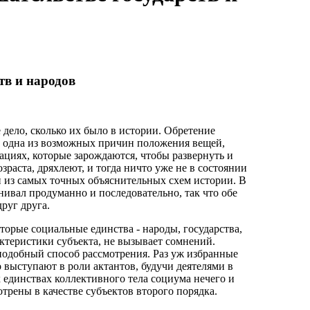
тв и народов
 дело, сколько их было в истории. Обретение
- одна из возможных причин положения вещей,
ациях, которые зарождаются, чтобы развернуть и
зраста, дряхлеют, и тогда ничто уже не в состоянии
й из самых точных объяснительных схем истории. В
нивал продуманно и последовательно, так что обе
руг друга.
оторые социальные единства - народы, государства,
ктеристики субъекта, не вызывает сомнений.
подобный способ рассмотрения. Раз уж избранные
выступают в роли актантов, будучи деятелями в
 единствах коллективного тела социума нечего и
отрены в качестве субъектов второго порядка.