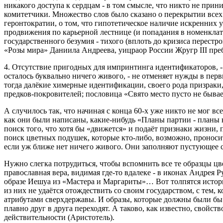
никакого доступа к сердцам - в том смысле, что никто не прини
комитетчики. Множество слов было сказано о перекрытии всех
геронтократии, о том, что гипотетическое наличие искренних 
продвижения по карьерной лестнице (и попадания в номенкла
государственного безумия - тихого (вплоть до кризиса перестр
«Розы мира» Даниила Андреева, уицраор России Жругр III пре
4. Отсутствие пригодных для импринтинга идентификаторов, - 
осталось буквально ничего живого, - не отменяет нужды в пер
тогда далёкие химерные идентификации, своего рода призраки, 
предков-покровителей; пословица «Свято место пусто не бывае
А случилось так, что начиная с конца 60‑х уже никто не мог в
как они были написаны, какие‑нибудь «Планы партии - планы н
поиск того, что хотя бы «движется» и подаёт признаки жизни, 
поиск цветных подушек, которые кто‑либо, возможно, проноси
если уж ближе нет ничего живого. Они заполняют пустующее св
Нужно слегка потрудиться, чтобы вспомнить все те образцы ц
православная вера, видимая где‑то вдалеке - в иконах Андрея Р
образе Иешуа из «Мастера и Маргариты»… Вот толпятся истори
из них не удаётся отождествить со своим государством, с тем, к
атрибутами сверхдержавы. И образы, которые должны были бы
плавно друг в друга переходят. А таково, как известно, свойст
действительности (Аристотель).