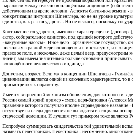
Но нас сейчас интересует не проблема моральной или нравстве
параллели между телесно воплощённым индивидом (собственно
действующим на арене истории. Аспекты бытия-во‑времени - во
конкретизация интуиции Шпенглера, но не на уровне культуры
единства, как раз государства. Но не всякого, поскольку госуда
Контрактное государство, имеющее характер сделки (договора)
актор, собирательное единство, под крышей которого действую
«вакуумные насосы». Иное дело - органическое государство, о
поскольку в равной мере воплощено и в институтах, и в олице
правовое поле, а несколько, даже целый веер, предусмотрены 
значит, мы имеем значительно больше оснований приписывать 
воплощённого человеческого индивида.
Допустим, возраст. Если уж в концепции Шпенглера - Гумилёва 
цивилизации является одной из ключевых характеристик, то в
присмотреться к параметру.
Имеется встроенный механизм обновления, для которого и заде
России самый яркий пример - смена царя-батюшки (Алексея М
правление которого получило вполне справедливое название 
отсутствует и следы дряхления не выводятся из социального ор
старческой деменции. И лучшим тут примером тоже является Ро
Попробуем суммировать свидетельства той удивительной вспы
называть перестройкой. Перестройка - несомненно, многогран