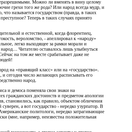
 неразрешимыми. Можно ли вменять в вину целому
рочие грехи того же рода? Или народ всегда мудр, и
, что называется государством (правда, в таких
 преступное? Теперь в таких случаях принято
ительной и естественной, когда флорентиец,
окость, вероломство, - апеллировал к «народу»
льное, легко выходящее за рамки морали и
ко народ… Читателю оставалось лишь улыбнуться
Сейчас на том же месте срабатывает даже не
 людей!
род на «правящий класс» или на «государство».
а, и сегодня число желающих расписывать его
редственно народ.
иса и демоса поменяла свои знаки на
сех гражданских достоинств и предметом апологии
в, становились, как правило, объектом обличения
суверен, а вот государство - нередко узурпатор. В
 Американские политологи, нередко затрагивающие
ски (мне, например, неизвестна положительная