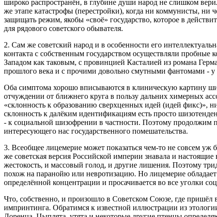
широко распространён, в глубине души народ не слишком верил
же этапе катастрофы (перестройки), когда ни коммунисты, ни 
защищать режим, якобы «своё» государство, которое в действит
для рядового советского обывателя.
2. Сам же советский народ и в особенности его интеллектуальн
контакта с собственным государством осуществляли пробные к
Западом как таковым, с провинцией Касталией из романа Герма
прошлого века и с прочими довольно смутными фантомами - у
Оба симптома хорошо вписываются в клиническую картину ши
отчуждении от ближнего круга в пользу дальних химерных ассо
«склонность к образованию сверхценных идей (идей фикс)», ник
склонность к далёким идентификациям есть просто шизотенден
- к социальной шизофрении в частности. Поэтому продолжим 
интересующего нас государственного помешательства.
3. Всеобщее лицемерие может показаться чем‑то не совсем уж 
же советская версия Российской империи знавала и настоящие
жестокость, и массовый голод, и другие лишения. Поэтому тр
похож на паранойю или невротизацию. Но лицемерие обладает
определённой концентрации и просачивается во все уголки со
Что, собственно, и произошло в Советском Союзе, где пришёл 
импринтинга. Обратимся к известной иллюстрации из этологии
Лоренца. Цыплята, утята и некоторые другие птенцы определ