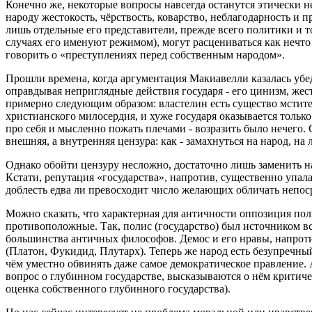
Конечно же, некоторые вопросы навсегда останутся этически
народу жестокость, чёрствость, коварство, неблагодарность и п
лишь отдельные его представители, прежде всего политики и то
случаях его именуют режимом), могут расцениваться как нечто
говорить о «преступлениях перед собственным народом».
Прошли времена, когда аргументация Макиавелли казалась убед
оправдывая неприглядные действия государя - его цинизм, жест
примерно следующим образом: властелин есть существо мстите
христианского милосердия, и хуже государя оказывается толь
про себя и мысленно пожать плечами - возразить было нечего. 
внешняя, а внутренняя цензура: как - замахнуться на народ, на
Однако обойти цензуру несложно, достаточно лишь заменить на
Кстати, репутация «государства», напротив, существенно упал
доблесть едва ли превосходит число желающих обличать непос
Можно сказать, что характерная для античности оппозиция пол
противоположные. Так, полис (государство) был источником в
большинства античных философов. Демос и его нравы, напроти
(Платон, Фукидид, Плутарх). Теперь же народ есть безупречный 
чём уместно обвинять даже самое демократическое правление.
вопрос о глубинном государстве, высказываются о нём критиче
оценка собственного глубинного государства).