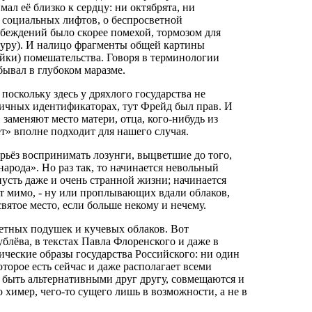
мал её близко к сердцу: ни октябрята, ни
 социальных лифтов, о беспросветной
убеждений было скорее помехой, тормозом для
туру). И налицо фрагменты общей картины
ойки) помешательства. Говоря в терминологии
бывал в глубоком маразме.
поскольку здесь у дряхлого государства не
вичных идентификаторах, тут Фрейд был прав. И
заменяют место матери, отца, кого‑нибудь из
т» вполне подходит для нашего случая.
серьёз воспринимать лозунги, выцветшие до того,
арода». Но раз так, то начинается невольный
пусть даже и очень странной жизни; начинается
т мимо, - ну или проплывающих вдали облаков,
ятое место, если больше некому и нечему.
ветных подушек и кучевых облаков. Вот
ублёва, в текстах Павла Флоренского и даже в
ческие образы государства Российского: ни один
оторое есть сейчас и даже располагает всеми
 быть альтернативными друг другу, совмещаются и
во химер, чего‑то сущего лишь в возможности, а не в