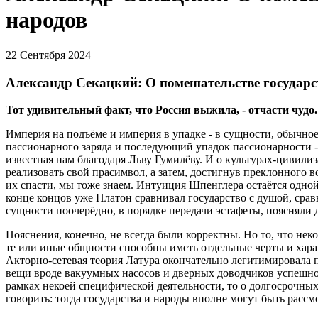
народов
22 Сентября 2024
Александр Секацкий: О помешательстве государс
Тот удивительный факт, что Россия выжила, - отчасти чудо.
Империя на подъёме и империя в упадке - в сущности, обычное
пассионарного заряда и последующий упадок пассионарности 
известная нам благодаря Льву Гумилёву. И о культурах-цивилиз
реализовать свой прасимвол, а затем, достигнув преклонного во
их спасти, мы тоже знаем. Интуиция Шпенглера остаётся одно
конце концов уже Платон сравнивал государство с душой, срав
сущности поочерёдно, в порядке передачи эстафеты, поясняли д
Пояснения, конечно, не всегда были корректны. Но то, что нек
те или иные общности способны иметь отдельные черты и хара
Акторно-сетевая теория Латура окончательно легитимировала 
вещи вроде вакуумных насосов и дверных доводчиков успешно 
рамках некоей специфической деятельности, то о долгосрочных
говорить: тогда государства и народы вполне могут быть рассм