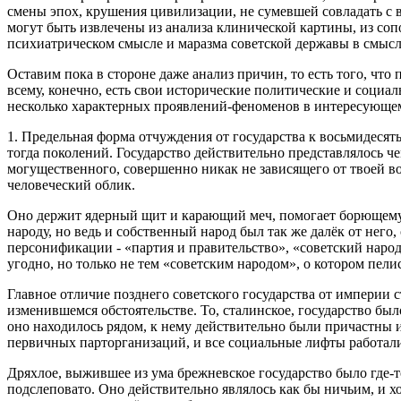
смены эпох, крушения цивилизации, не сумевшей совладать с 
могут быть извлечены из анализа клинической картины, из соп
психиатрическом смысле и маразма советской державы в смысл
Оставим пока в стороне даже анализ причин, то есть того, что
всему, конечно, есть свои исторические политические и социа
несколько характерных проявлений-феноменов в интересующем
1. Предельная форма отчуждения от государства к восьмидесяты
тогда поколений. Государство действительно представлялось че
могущественного, совершенно никак не зависящего от твоей в
человеческий облик.
Оно держит ядерный щит и карающий меч, помогает борющемуся
народу, но ведь и собственный народ был так же далёк от него,
персонификации - «партия и правительство», «советский народ
угодно, но только не тем «советским народом», о котором пел
Главное отличие позднего советского государства от империи
изменившемся обстоятельстве. То, сталинское, государство б
оно находилось рядом, к нему действительно были причастны
первичных парторганизаций, и все социальные лифты работал
Дряхлое, выжившее из ума брежневское государство было где‑то
подслеповато. Оно действительно являлось как бы ничьим, и х