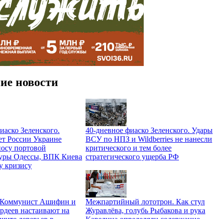
ие новости
иаско Зеленского.
40-дневное фиаско Зеленского. Удары
ет России Украине
ВСУ по НПЗ и Wildberries не нанесли
носу портовой
критического и тем более
уры Одессы, ВПК Киева
стратегического ущерба РФ
у кризису
. Коммунист Ашифин и
Межпартийный лототрон. Как стул
рдеев настаивают на
Журавлёва, голубь Рыбакова и рука