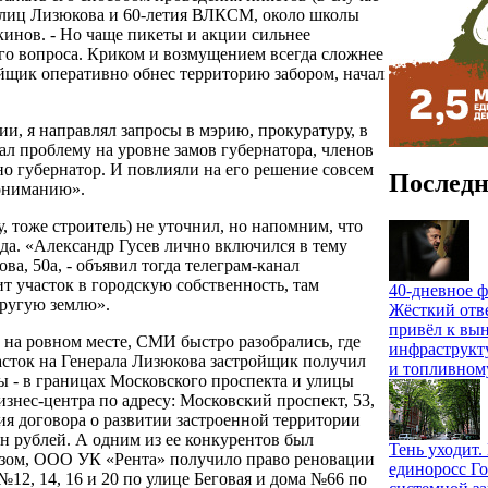
 улиц Лизюкова и 60-летия ВЛКСМ, около школы
кинов. - Но чаще пикеты и акции сильнее
о вопроса. Криком и возмущением всегда сложнее
ройщик оперативно обнес территорию забором, начал
и, я направлял запросы в мэрию, прокуратуру, в
ал проблему на уровне замов губернатора, членов
о губернатор. И повлияли на его решение совсем
Последн
пониманию».
, тоже строитель) не уточнил, но напомним, что
ода. «Александр Гусев лично включился в тему
а, 50а, - объявил тогда телеграм-канал
т участок в городскую собственность, там
40-дневное ф
другую землю».
Жёсткий отв
привёл к вы
 на ровном месте, СМИ быстро разобрались, где
инфраструкт
часток на Генерала Лизюкова застройщик получил
и топливном
ы - в границах Московского проспекта и улицы
знес-центра по адресу: Московский проспект, 53,
ия договора о развитии застроенной территории
лн рублей. А одним из ее конкурентов был
Тень уходит
зом, ООО УК «Рента» получило право реновации
единоросс Го
12, 14, 16 и 20 по улице Беговая и дома №66 по