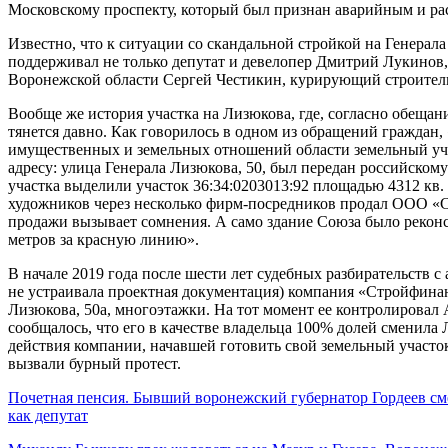
Московскому проспекту, который был признан аварийным и ра
Известно, что к ситуации со скандальной стройкой на Генерала
поддерживал не только депутат и девелопер Дмитрий Лукинов
Воронежской области Сергей Честикин, курирующий строител
Вообще же история участка на Лизюкова, где, согласно обещан
тянется давно. Как говорилось в одном из обращений граждан,
имущественных и земельных отношений области земельный учас
адресу: улица Генерала Лизюкова, 50, был передан российско
участка выделили участок 36:34:0203013:92 площадью 4312 кв. 
художников через несколько фирм-посредников продал ООО «С
продажи вызывает сомнения. А само здание Союза было реконс
метров за красную линию».
В начале 2019 года после шести лет судебных разбирательств
не устраивала проектная документация) компания «Стройфина
Лизюкова, 50а, многоэтажки. На тот момент ее контролировал 
сообщалось, что его в качестве владельца 100% долей сменила 
действия компании, начавшей готовить свой земельный участок 
вызвали бурный протест.
Почетная пенсия. Бывший воронежский губернатор Гордеев см
как депутат