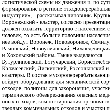
логистической схемы их движения и, по сути
формирование в регионе отходоперерабат
индустрии», - рассказывал чиновник. Крупн
Воронежский - кластер, согласно презентац
должен охватить территорию с населением 
человек, то есть больше половины населения
нее войдут Воронеж, Нововоронеж, Семилу
Рамонский, Новоусманский, Нижнедевицкий
и Хохольский районы. Также выделяются
Бутурлиновский, Богучарский, Борисоглебс
Калачеевский, Лискинский, Россошанский и
кластеры. В состав мусороперерабатывающ
войдут оборудование для механической сор
отходов, полигоны для захоронения, участк
термического обезвреживания опасных мед
иных отходов, компостирования органическ
твердых коммунальных отходов и участки п