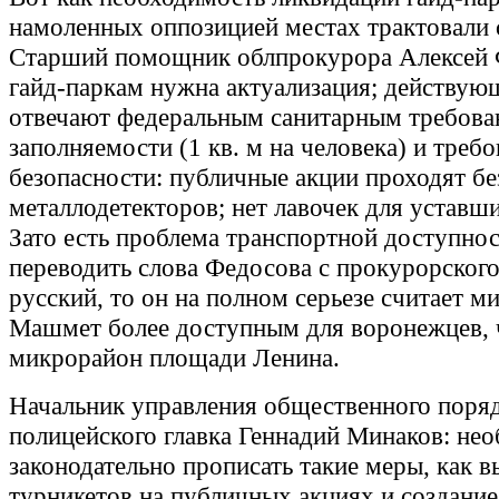
намоленных оппозицией местах трактовали 
Старший помощник облпрокурора Алексей 
гайд-паркам нужна актуализация; действую
отвечают федеральным санитарным требова
заполняемости (1 кв. м на человека) и треб
безопасности: публичные акции проходят бе
металлодетекторов; нет лавочек для уставш
Зато есть проблема транспортной доступнос
переводить слова Федосова с прокурорского
русский, то он на полном серьезе считает м
Машмет более доступным для воронежцев,
микрорайон площади Ленина.
Начальник управления общественного поря
полицейского главка Геннадий Минаков: не
законодательно прописать такие меры, как в
турникетов на публичных акциях и создани