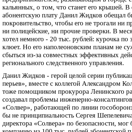
кальянных, о том, что станет его крышей. В
абонентскую плату Данил Жидков обещал б
покровительство, чтобы его не трогали ни п
ни полицейские, ни прочие проверки. В ме
хотел немного - 20 тыс. рублей: курочка по
клюет. Но его наполеоновским планам не с
сбыться из-за совместных эффективных де
регионального следственного управления.
Данил Жидков - герой целой серии публика
перьев», вместе с коллегой Александром Ко
тоже помощником прокурора Ленинского ра
создавал проблемы инженерно-консалтинго
«Солвер», работающей по линии гособоронз
бы не принципиальность Сергея Шепелевича
директора «Солвера» по безопасности, мог 
компанию на 100 тыс. рублей абонентской п