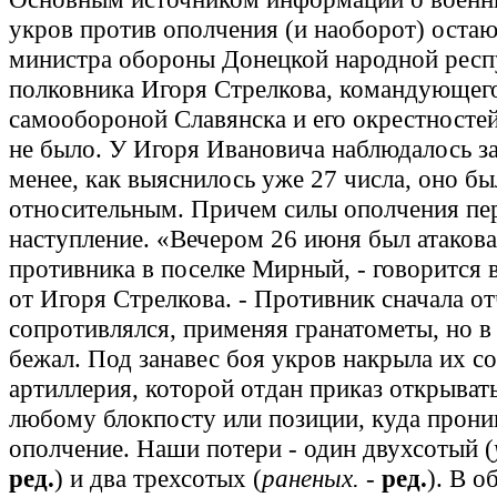
укров против ополчения (и наоборот) остаю
министра обороны Донецкой народной респ
полковника Игоря Стрелкова, командующег
самообороной Славянска и его окрестностей
не было. У Игоря Ивановича наблюдалось за
менее, как выяснилось уже 27 числа, оно б
относительным. Причем силы ополчения пе
наступление. «Вечером 26 июня был атаков
противника в поселке Мирный, - говорится
от Игоря Стрелкова. - Противник сначала о
сопротивлялся, применяя гранатометы, но в 
бежал. Под занавес боя укров накрыла их с
артиллерия, которой отдан приказ открывать
любому блокпосту или позиции, куда прони
ополчение. Наши потери - один двухсотый (
ред.
) и два трехсотых (
раненых.
-
ред.
). В о