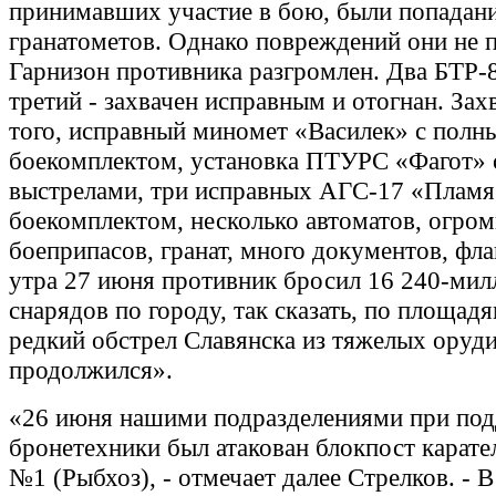
принимавших участие в бою, были попадани
гранатометов. Однако повреждений они не 
Гарнизон противника разгромлен. Два БТР-8
третий - захвачен исправным и отогнан. Зах
того, исправный миномет «Василек» с полн
боекомплектом, установка ПТУРС «Фагот» 
выстрелами, три исправных АГС-17 «Пламя
боекомплектом, несколько автоматов, огром
боеприпасов, гранат, много документов, фла
утра 27 июня противник бросил 16 240-ми
снарядов по городу, так сказать, по площадя
редкий обстрел Славянска из тяжелых оруд
продолжился».
«26 июня нашими подразделениями при по
бронетехники был атакован блокпост карате
№1 (Рыбхоз), - отмечает далее Стрелков. - В