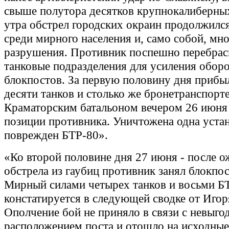
свыше полутора десятков крупнокалиберных
утра обстрел городских окраин продолжился
среди мирного населения и, само собой, мн
разрушения. Противник поспешно перебрас
танковые подразделения для усиления обор
блокпостов. За первую половину дня прибы
десяти танков и столько же бронетранспорт
Краматорским батальоном вечером 26 июня
позиции противника. Уничтожена одна уста
поврежден БТР-80».
«Ко второй половине дня 27 июня - после о
обстрела из гаубиц противник занял блокпос
Мирный силами четырех танков и восьми БТ
констатируется в следующей сводке от Игоря
Ополчение бой не приняло в связи с невыг
расположением поста и отошло на исходные