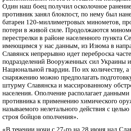
Один наш боец получил осколочное ранение
противник занял блокпост, по нему был нане
батареи 120-миллиметровых минометов, пр
потери в живой силе. Продолжаются мином
перестрелки в районе населенного пункта С
имеющимся у нас данным, из Изюма в напр
Славянск непрерывно идет переброска часте
подразделений Вооруженных сил Украины и
Национальной гвардии. По их количеству, а
снаряжению можно предполагать подготовк
штурму Славянска и массированному обстр
населения. Ополчение располагает данными 
противника к применению химического ору
называемого нелетального действия с целью
строя бойцов ополчения».
«В течении ночи с 27-го на 28 июня над Сла