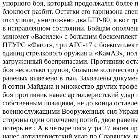
упорного боя, который продолжался более п
блокпост разбит. Остатки его гарнизона спе
отступили, уничтожено два БТР-80, а вот тр
в исправленном состоянии. Бойцам ополчен
миномет «Василек» с большим боекомплект
ПТУРС «Фагот», три АГС-17 с боекомплект
единиц стрелкового оружия и «КамАЗ», по
загруженный боеприпасами. Противник оста
боя несколько трупов, большое количество 
раненых вывезено в тыл. Захвачены докумен
й сотни Майдана и множество других трофе
боя противник нанес артиллеристский удар 
собственным позициям, не до конца оставл
военнослужащими Вооруженных сил Украи
стороны один ополченец погиб, двое ранены
потерь нет. А в четыре часа утра 27 июня п
нанес артиллеристский удар по Славянску, 