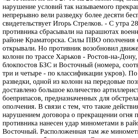
нарушение условий так называемого прекра
непрерывно вели разведку более десяти бес
свидетельствует Игорь Стрелков. - С утра 2
противника сбрасывали на парашютах военн
районе Краматорска. Силы ПВО ополчения 
открывали. Но противник возобновил движ
колонн по трассе Харьков - Ростов-на-Дону,
блокпостов БЗС и Восточный (номера, соот
три и четыре - по классификации укров). П
разведки, одной из колонн на передовые по
доставлено большое количество артиллерис
боеприпасов, предназначенных для обстрел
ополчения. В связи с тем, что такие действ
нарушением договора о прекращении огня п
противника нанесен удар минометами в рай
Восточный. Расположенная там же миномет