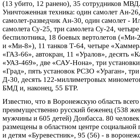
(13 убито, 12 ранено), 35 сотрудников МВД
Уничтоженная техника: один самолет Ан-26
самолет-разведчик Ан-30, один самолет - И
самолета Су-25, три самолета Су-24, четыре
беспилотника, 18 боевых вертолетов («Ми-
и «Ми-8»), 11 танков Т-64, четыре «Хаммер
«ГАЗ-66», автокран, 11 «Уралов», десять «
«УАЗ-469», две «САУ-Нона», три установк
«Град», пять установок РСЗО «Ураган», три
Д-30, десять 122-миллиметровых миномето
БМД и, наконец, 55 БТР.
Известно, что в Воронежскую область всег
преимущественно русский беженец (538 же
мужчины и 605 детей) Донбасса. 80 человек
размещены в областном центре социальной
и детям «Буревестник», 95 (56) - в воронеж