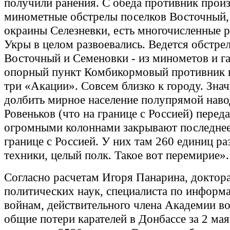
получили ранения. С обеда противник прои
минометные обстрелы поселков Восточный,
окраины Селезневки, есть многочисленные 
Укры в целом развоевались. Ведется обстре
Восточный и Семеновки - из минометов и г
опорный пункт Комбикормовый противник п
три «Акации». Совсем близко к городу. Знач
долбить мирное население полупрямой наво
Ровеньков (что на границе с Россией) перед
огромными колоннами закрывают последнее
границе с Россией. У них там 260 единиц р
техники, целый полк. Такое вот перемирие».
Согласно расчетам Игоря Панарина, доктор
политических наук, специалиста по инфор
войнам, действительного члена Академии во
общие потери карателей в Донбассе за 2 мая