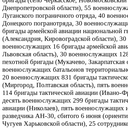
бригады (село Черкасское, Новомосковский
Днепропетровской области), 55 военнослу
Луганского пограничного отряда, 40 военн
Донецкого погранотряда, 30 военнослужащ
бригады армейской авиации национальной г
(Александрия, Кировоградской области), 30
военнослужащих 16 бригады армейской ави
Львовская область), 30 военнослужащих 128
пехотной бригады (Мукачево, Закарпатская о
военнослужащих батальонов территориальн
20 военнослужащих 831 бригады тактическ
(Миргород, Полтавская область), пять вое
114 бригады тактической авиации (Ивано-Ф
десять военнослужащих 299 бригады такти
авиации (Николаев), пять военнослужащих и
разведчика АН-30, сбитого 6 июня (ориент
Чугуев Харьковской области), 25 сотрудни