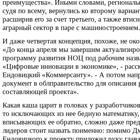
преимущества». Иными словами, региональн
судя по всему, вернулись ко второму вариан
расширив его за счет третьего, а также втис
аграрный сектор в паре с машиностроением
И даже четвертая концепция, похоже, не око
«До конца апреля мы завершим актуализир
программу развития НОЦ под рабочим наз
«Цифровые инновации в экономике», - расс
Ендовицкий «Коммерсанту». - А потом нап
документ в облправительство для описания
составляющей проекта».
Какая каша царит в головах у разработчико
то исключающих из нее бедную математику,
вписывающих ее обратно, сложно даже пред
лидеров стоит назвать поименно: помимо Д
Ендовицкого к проекту приложил руку глав