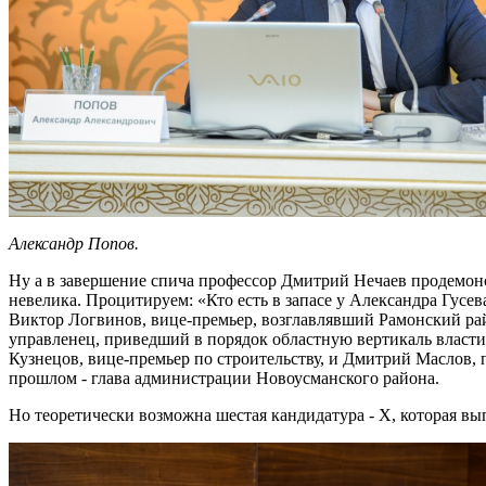
Александр Попов.
Ну а в завершение спича профессор Дмитрий Нечаев продемонс
невелика. Процитируем: «Кто есть в запасе у Александра Гусев
Виктор Логвинов, вице-премьер, возглавлявший Рамонский рай
управленец, приведший в порядок областную вертикаль власт
Кузнецов, вице-премьер по строительству, и Дмитрий Маслов, 
прошлом - глава администрации Новоусманского района.
Но теоретически возможна шестая кандидатура - Х, которая вы