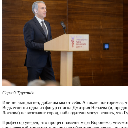
Сергей Трухачёв.
Или не выпрыгнет, добавим мы от себя. А также повторимся, ч
Ведь если ни одна из фигур списка Дмитрия Нечаева (и, предпо
Лоткова) не возглавит город, наблюдатели могут решить, что Г
Профессор уверен, что процесс замены мэра Воронежа, «несмо
управляемый характер, вполне способен торпедировать политич