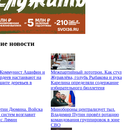
ие новости
. Коммунист Ашифин и
Межпартийный лототрон. Как стул
рдеев настаивают на
Журавлёва, голубь Рыбакова и рука
щите деревьев в
Карелина определяли содержание
избирательного бюллетеня
ртии Дюмина. Войска
Минобороны централизует тыл.
 систем возглавит
Владимир Путин провёл ротацию
ис Лямин
командования группировок в зоне
СВО