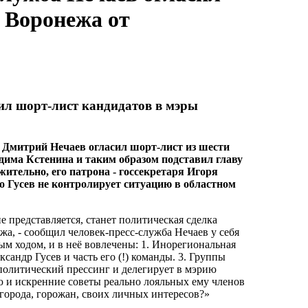
 Воронежа от
сил шорт-лист кандидатов в мэры
 Дмитрий Нечаев огласил шорт-лист из шести
дима Кстенина и таким образом подставил главу
жительно, его патрона - госсекретаря Игоря
то Гусев не контролирует ситуацию в областном
е представляется, станет политическая сделка
жа, - сообщил человек-пресс-служба Нечаев у себя
ым ходом, и в неё вовлечены: 1. Инорегиональная
ксандр Гусев и часть его (!) команды. 3. Группы
политический прессинг и делегирует в мэрию
 и искренние советы реально лояльных ему членов
города, горожан, своих личных интересов?»