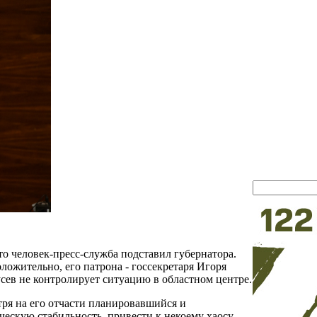
то человек-пресс-служба подставил губернатора.
ложительно, его патрона - госсекретаря Игоря
усев не контролирует ситуацию в областном центре.
тря на его отчасти планировавшийся и
ескую стабильность, привести к некоему хаосу,