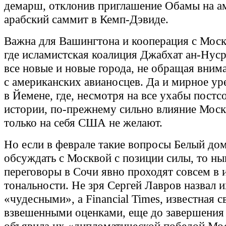
демарш, отклонив приглашение Обамы на а
арабский саммит в Кемп-Дэвиде.
Важна для Вашингтона и кооперация с Моск
где исламистская коалиция Джабхат ан-Нуср
все новые и новые города, не обращая вним
с американских авианосцев. Да и мирное ур
в Йемене, где, несмотря на все ухабы постс
истории, по-прежнему сильно влияние Моск
только на себя США не желают.
Но если в феврале такие вопросы Белый до
обсуждать с Москвой с позиции силы, то н
переговоры в Сочи явно проходят совсем в 
тональности. Не зря Сергей Лавров назвал и
«чудесными», а Financial Times, известная 
взвешенными оценками, еще до завершения