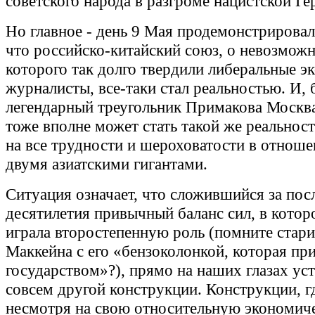
советского народа в разгроме нацистской Ге
Но главное - день 9 Мая продемонстрировал
что российско-китайский союз, о невозмож
которого так долго твердили либеральные э
журналисты, все-таки стал реальностью. И, б
легендарный треугольник Примакова Москв
тоже вполне может стать такой же реальнос
на все трудности и шероховатости в отнош
двумя азиатскими гигантами.
Ситуация означает, что сложившийся за пос
десятилетия привычный баланс сил, в котор
играла второстепенную роль (помните стар
Маккейна с его «бензоколонкой, которая пр
государством»?), прямо на наших глазах ус
совсем другой конструкции. Конструкции, гд
несмотря на свою относительную экономич