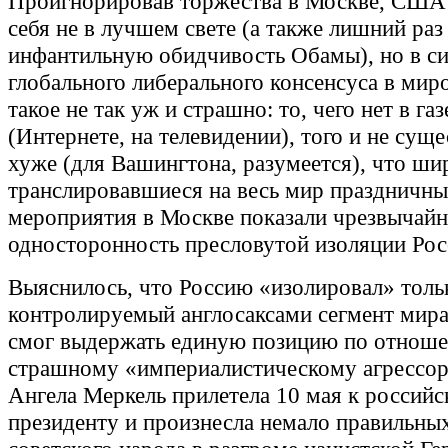
Проигнорировав торжества в Москве, США
себя не в лучшем свете (а также лишний ра
инфантильную обидчивость Обамы), но в с
глобального либерального консенсуса в м
такое не так уж и страшно: то, чего нет в газ
(Интернете, на телевидении), того и не суще
хуже (для Вашингтона, разумеется), что ши
транслировавшиеся на весь мир праздничны
мероприятия в Москве показали чрезвычай
односторонность пресловутой изоляции Рос
Выяснилось, что Россию «изолировал» толь
контролируемый англосаксами сегмент мира
смог выдержать единую позицию по отнош
страшному «империалистическому агрессор
Ангела Меркель прилетела 10 мая к россий
президенту и произнесла немало правильных