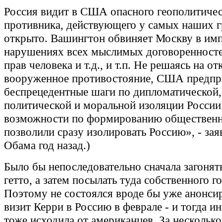
Россия видит в США опасного геополитичес
противника, действующего у самых наших г
открыто. Вашингтон обвиняет Москву в им
нарушениях всех мыслимых договоренносте
прав человека и т.д., и т.п. Не решаясь на о
вооруженное противостояние, США предп
беспрецедентные шаги по дипломатической,
политической и моральной изоляции России
возможности по формированию общественн
позволили сразу изолировать Россию», - зая
Обама год назад.)
Было бы непоследовательно сначала загонят
гетто, а затем посылать туда собственного г
Поэтому не состоялся вроде бы уже анонс
визит Керри в Россию в феврале - и тогда и
тоже исходила от американцев. За несколько