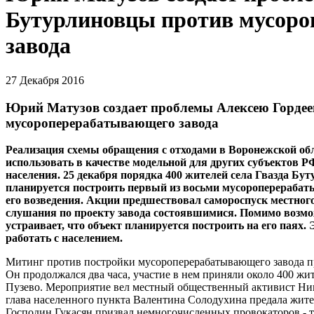
Бутурлиновцы против мусор
завода
27 Декабря 2016
Юрий Матузов создает проблемы Алексею Гордее
мусороперерабатывающего завода
Реализация схемы обращения с отходами в Воронежской о
использовать в качестве модельной для других субъектов РФ
населения. 25 декабря порядка 400 жителей села Гвазда Бу
планируется построить первый из восьми мусороперераба
его возведения. Акции предшествовал самороспуск местног
слушания по проекту завода состоявшимися. Помимо возмож
устраивает, что объект планируется построить на его пая
работать с населением.
Митинг против постройки мусороперерабатывающего завода пр
Он продолжался два часа, участие в нем приняли около 400 жит
Пузево. Мероприятие вел местный общественный активист Никол
глава населенного пункта Валентина Солодухина предала жите
Господин Гукасян призвал немногочисленных провокаторов - 