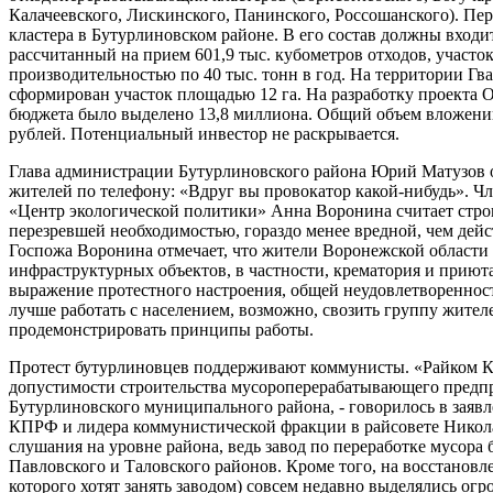
Калачеевского, Лискинского, Панинского, Россошанского). Пе
кластера в Бутурлиновском районе. В его состав должны вход
рассчитанный на прием 601,9 тыс. кубометров отходов, участо
производительностью по 40 тыс. тонн в год. На территории Гв
сформирован участок площадью 12 га. На разработку проект
бюджета было выделено 13,8 миллиона. Общий объем вложений 
рублей. Потенциальный инвестор не раскрывается.
Глава администрации Бутурлиновского района Юрий Матузов о
жителей по телефону: «Вдруг вы провокатор какой-нибудь». Ч
«Центр экологической политики» Анна Воронина считает стро
перезревшей необходимостью, гораздо менее вредной, чем дей
Госпожа Воронина отмечает, что жители Воронежской области
инфраструктурных объектов, в частности, крематория и приют
выражение протестного настроения, общей неудовлетвореннос
лучше работать с населением, возможно, свозить группу жител
продемонстрировать принципы работы.
Протест бутурлиновцев поддерживают коммунисты. «Райком К
допустимости строительства мусороперерабатывающего предп
Бутурлиновского муниципального района, - говорилось в заяв
КПРФ и лидера коммунистической фракции в райсовете Николая
слушания на уровне района, ведь завод по переработке мусора
Павловского и Таловского районов. Кроме того, на восстанов
которого хотят занять заводом) совсем недавно выделялись огр