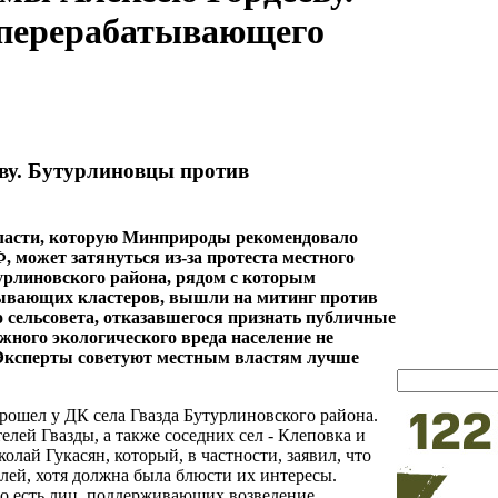
оперерабатывающего
ву. Бутурлиновцы против
бласти, которую Минприроды рекомендовало
, может затянуться из-за протеста местного
турлиновского района, рядом с которым
тывающих кластеров, вышли на митинг против
о сельсовета, отказавшегося признать публичные
ного экологического вреда население не
х. Эксперты советуют местным властям лучше
ошел у ДК села Гвазда Бутурлиновского района.
елей Гвазды, а также соседних сел - Клеповка и
ай Гукасян, который, в частности, заявил, что
лей, хотя должна была блюсти их интересы.
то есть лиц, поддерживающих возведение