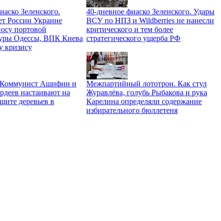
иаско Зеленского.
40-дневное фиаско Зеленского. Удары
ет России Украине
ВСУ по НПЗ и Wildberries не нанесли
носу портовой
критического и тем более
уры Одессы, ВПК Киева
стратегического ущерба РФ
у кризису
. Коммунист Ашифин и
Межпартийный лототрон. Как стул
рдеев настаивают на
Журавлёва, голубь Рыбакова и рука
щите деревьев в
Карелина определяли содержание
избирательного бюллетеня