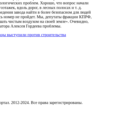
кологических проблем. Хорошо, что вопрос начали
этажек, вдоль дорог, в лесных полосах и т. д.
едения завода найти в более безопасном для людей
есь номер не пройдет. Мы, депутаты фракции КПРФ,
шать чистым воздухом на своей земле». Очевидно,
натора Алексея Гордеева проблемы.
вцы выступили против строительства
ал. 2012-2024. Все права зарегистрированы.