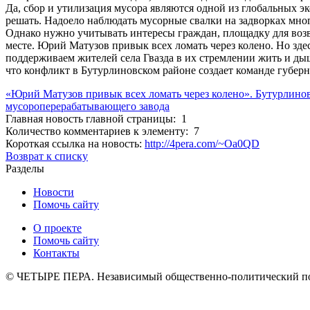
Да, сбор и утилизация мусора являются одной из глобальных э
решать. Надоело наблюдать мусорные свалки на задворках много
Однако нужно учитывать интересы граждан, площадку для возв
месте. Юрий Матузов привык всех ломать через колено. Но зд
поддерживаем жителей села Гвазда в их стремлении жить и ды
что конфликт в Бутурлиновском районе создает команде губер
«Юрий Матузов привык всех ломать через колено». Бутурлино
мусороперерабатывающего завода
Главная новость главной страницы: 1
Количество комментариев к элементу: 7
Короткая ссылка на новость:
http://4pera.com/~Oa0QD
Возврат к списку
Разделы
Новости
Помочь сайту
О проекте
Помочь сайту
Контакты
© ЧЕТЫРЕ ПЕРА. Независимый общественно-политический порт