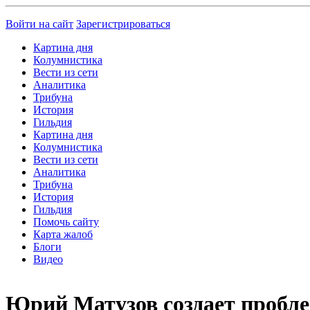
Войти на сайт
Зарегистрироваться
Картина дня
Колумнистика
Вести из сети
Аналитика
Трибуна
История
Гильдия
Картина дня
Колумнистика
Вести из сети
Аналитика
Трибуна
История
Гильдия
Помочь сайту
Карта жалоб
Блоги
Видео
Юрий Матузов создает пробле