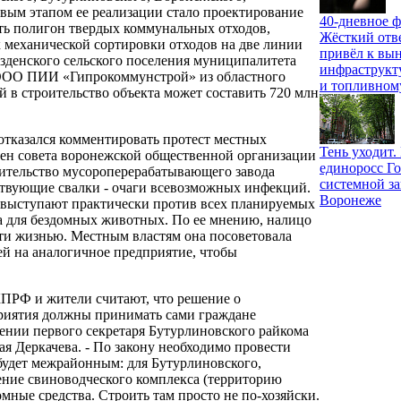
рвым этапом ее реализации стало проектирование
40-дневное ф
ить полигон твердых коммунальных отходов,
Жёсткий отв
к механической сортировки отходов на две линии
привёл к вы
азденского сельского поселения муниципалитета
инфраструкт
а ООО ПИИ «Гипрокоммунстрой» из областного
и топливном
в строительство объекта может составить 720 млн
тказался комментировать протест местных
Тень уходит
лен совета воронежской общественной организации
единоросс Го
ительство мусороперерабатывающего завода
системной за
ствующие свалки - очаги всевозможных инфекций.
Воронеже
 выступают практически против всех планируемых
а для бездомных животных. По ее мнению, налицо
ти жизнью. Местным властям она посоветовала
ей на аналогичное предприятие, чтобы
ПРФ и жители считают, что решение о
риятия должны принимать сами граждане
лении первого секретаря Бутурлиновского райкома
 Деркачева. - По закону необходимо провести
 будет межрайонным: для Бутурлиновского,
ление свиноводческого комплекса (территорию
омные средства. Строить там просто не по-хозяйски.