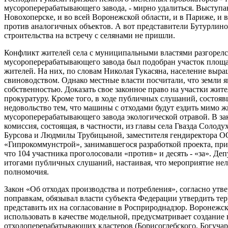
мусороперерабатывающего завода, - мирно удалиться. Выступаю
Новохоперске, и во всей Воронежской области, и в Париже, и 
против аналогичных объектов. А вот представители Бутурлин
строительства на встречу с селянами не пришли.
Конфликт жителей села с муниципальными властями разгорелся
мусороперерабатывающего завода был подобран участок площа
жителей. На них, по словам Николая Гукасяна, население выра
свиноводством. Однако местные власти посчитали, что земли
собственностью. Доказать свое законное право на участки жит
прокуратуру. Кроме того, в ходе публичных слушаний, состоя
недовольство тем, что машины с отходами будут ездить мимо ж
мусороперерабатывающего завода экологической отравой. В з
комиссия, состоящая, в частности, из главы села Гвазда Соло
Бурсова и Людмилы Трубицыной, заместителя гендиректора О
«Гипрокоммунстрой», занимавшегося разработкой проекта, при
что 104 участника проголосовали «против» и десять - «за». Деп
итогами публичных слушаний, настаивая, что мероприятие нел
полномочия.
Закон «Об отходах производства и потребления», согласно утв
поправкам, обязывал власти субъекта Федерации утвердить те
представить их на согласование в Росприроднадзор. Воронеж
использовать в качестве модельной, предусматривает создан
отходоперерабатывающих кластеров (Борисоглебского, Богучар