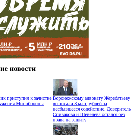
ие новости
ик приступил к зачистке
Воронежскому адвокату Жеребятьеву
ружения Минобороны
выписали 8 млн рублей за
несбывшееся содействие. Доверитель
Спивакова и Шевелева остался без
права на защиту