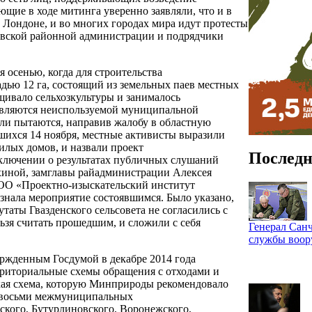
щие в ходе митинга уверенно заявляли, что и в
в Лондоне, и во многих городах мира идут протесты
овской районной администрации и подрядчики
 осенью, когда для строительства
дью 12 га, состоящий из земельных паев местных
щивало сельхозкультуры и занималось
 являются неиспользуемой муниципальной
ели пытаются, направив жалобу в областную
вшихся 14 ноября, местные активисты выразили
илых домов, и назвали проект
Последн
аключении о результатах публичных слушаний
духиной, замглавы райадминистрации Алексея
ОО «Проектно-изыскательский институт
знала мероприятие состоявшимся. Было указано,
утаты Гвазденского сельсовета не согласились с
ьзя считать прошедшим, и сложили с себя
Генерал Санч
службы воо
ержденным Госдумой в декабре 2014 года
рриториальные схемы обращения с отходами и
ская схема, которую Минприроды рекомендовало
ие восьми межмуниципальных
ского, Бутурлиновского, Воронежского,