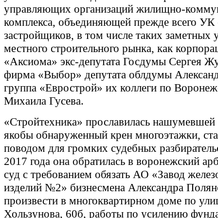
управляющих организаций жилищно-комму
комплекса, объединяющей прежде всего УК 
застройщиков, в том числе таких заметных 
местного строительного рынка, как корпора
«Аксиома» экс-депутата Госдумы Сергея Жу
фирма «Выбор» депутата облдумы Алексан
группа «Еврострой» их коллеги по Воронеж
Михаила Гусева.
«Стройтехника» прославилась нашумевшей 
якобы обнаруженный крен многоэтажки, ст
поводом для громких судебных разбирательс
2017 года она обратилась в воронежский а
суд с требованием обязать АО «Завод желе
изделий №2» бизнесмена Александра Полян
произвести в многоквартирном доме по ули
Хользунова, 60б, работы по усилению фунд