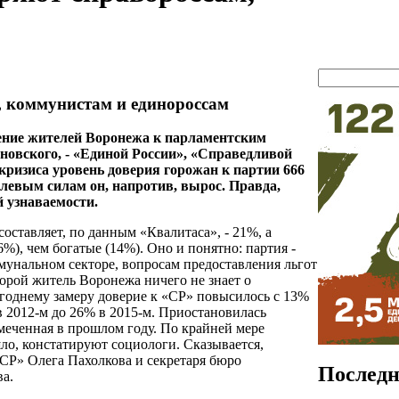
, коммунистам и единороссам
ение жителей Воронежа к парламентским
овского, - «Единой России», «Справедливой
кризиса уровень доверия горожан к партии 666
к левым силам он, напротив, вырос. Правда,
 узнаваемости.
оставляет, по данным «Квалитаса», - 21%, а
%), чем богатые (14%). Оно и понятно: партия -
мунальном секторе, вопросам предоставления льгот
орой житель Воронежа ничего не знает о
годнему замеру доверие к «СР» повысилось с 13%
в 2012-м до 26% в 2015-м. Приостановилась
меченная в прошлом году. По крайней мере
ло, констатируют социологи. Сказывается,
«СР» Олега Пахолкова и секретаря бюро
Последн
а.