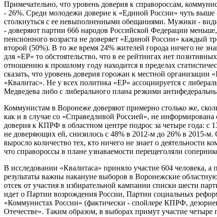
Примечательно, что уровень доверия к справороссам, коммуни
- 26%. Среди молодежи доверие к «Единой России» чуть выше 
столкнуться с ее невыполненными обещаниями. Мужики - види
- доверяют партии 666 народов Российской Федерации меньше
пенсионного возраста не доверяет «Единой России» каждый тре
второй (50%). В то же время 24% жителей города ничего не зн
для «ЕР» то обстоятельство, что в ее рейтингах нет позитивных
отношению к прошлому году находится в пределах статистиче
сказать, что уровень доверия горожан к местной организации 
«Квалитас». Не у всех политика «ЕР» ассоциируется с либера
Медведева либо с либерального плана резкими антифедеральны
Коммунистам в Воронеже доверяют примерно столько же, сколь
как и в случае со «Справедливой Россией», не информирована 
доверия к КПРФ в областном центре подрос за четыре года: с 1
не доверяющих ей, снизилось с 48% в 2012-м до 26% в 2015-м. 
выросло количество тех, кто ничего не знает о деятельности ко
что справороссы в плане узнаваемости перещеголяли соперник
В исследовании «Квалитаса» приняло участие 604 человека, а п
результаты важны накануне выборов в Воронежские областну
отсек от участия в избирательной кампании списки шести парт
идет о Партии возрождения России, Партии социальных рефор
«Коммунистах России» (фактически - спойлере КПРФ, дезорие
Отечестве». Таким образом, в выборах примут участие четыре п