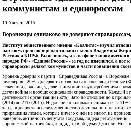
коммунистам и единороссам
10 Августа 2015
Воронежцы одинаково не доверяют справороссам
Институт общественного мнения «Квалитас» изучил отнош
партиям, проигнорировав только соколов Владимира Жирин
России» и КПРФ. Выяснилось, что на фоне экономического 
народов РФ - «Единой России» - за год не изменился, а вот 
справороссы делают коммунистов в части повышения своей
Уровень доверия к партии «Справедливая Россия» в Воронеже с
недоверия - 26%. Доверяют справороссам чаще люди бедные (36
левая по идеологии, уделяет внимание злоупотреблениям в ком
детям войны и вообще социальной справедливости. Каждый вт
деятельности организации (50%). Зато по отношению к прошло
(2014) до 21% (2015). Недоверие продолжает снижаться: с 51% 
тенденция роста неосведомленности о деятельности партии, от
приращения людей, которые ничего о ней не знают, не произош
наверное, активность депутата Госдумы, лидера реготделения 
воронежской партячейки, кандидата в облдуму Дмитрия Носков