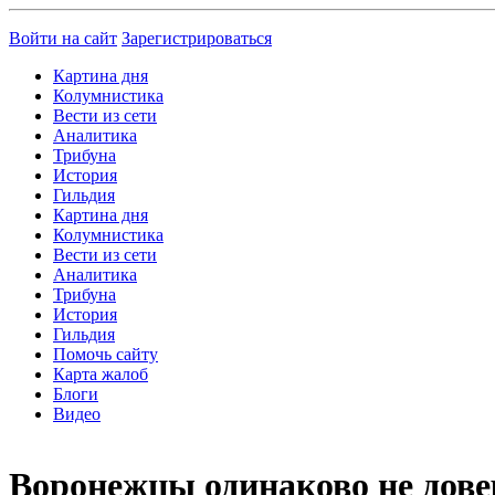
Войти на сайт
Зарегистрироваться
Картина дня
Колумнистика
Вести из сети
Аналитика
Трибуна
История
Гильдия
Картина дня
Колумнистика
Вести из сети
Аналитика
Трибуна
История
Гильдия
Помочь сайту
Карта жалоб
Блоги
Видео
Воронежцы одинаково не дове