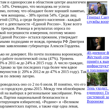
стам и единороссам в областном центре аналогичен
- 54%. Очевидно, что молодежь не успела
мо, потому, что обладают более хорошей памятью,
, чем женщины, - 38% против 54%. Среди лиц
Генерал Санч
тий (33%), а среди бедного населения - каждый
службы воо
ают о деятельности «Единой России». Хуже всего
 трендов. Разница в результатах опроса по
ской погрешности измерения, поэтому можно
«Единой России» остался прежним, утверждает
льными подходами ее вождя, премьера РФ Дмитрия
ми заявлениями губернатора Алексея Гордеева.
40-дневное ф
ко не доверяют. Но почти половина воронежцев,
Жёсткий отв
о работе политической силы (47%). Уровень
привёл к вы
3% в 2011-м до 24% в 2015 году. А число граждан,
инфраструкт
Однако за три последних года более чем вдвое
и топливном
ммунистов (с 20% в 2012-м до 47% в 2015 году). Так
ов по левому лагерю.
роводилось оно со 2 по 6 июля. И понятно, что его
Тень уходит
ю и городскую думы-2015. Между тем облизбирком
единоросс Го
ий на выборах в региональное заксобрание. Речь
системной за
м, Партии национальной безопасности и
Воронеже
нтирующем избирателя), «Родине» и «Великом
арламентских партии, а также еще одна левая,