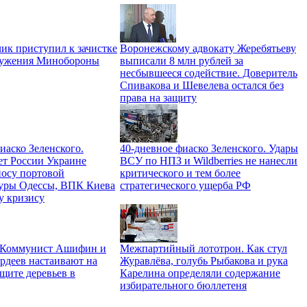
ик приступил к зачистке
Воронежскому адвокату Жеребятьеву
ружения Минобороны
выписали 8 млн рублей за
несбывшееся содействие. Доверитель
Спивакова и Шевелева остался без
права на защиту
иаско Зеленского.
40-дневное фиаско Зеленского. Удары
ет России Украине
ВСУ по НПЗ и Wildberries не нанесли
носу портовой
критического и тем более
уры Одессы, ВПК Киева
стратегического ущерба РФ
у кризису
. Коммунист Ашифин и
Межпартийный лототрон. Как стул
рдеев настаивают на
Журавлёва, голубь Рыбакова и рука
щите деревьев в
Карелина определяли содержание
избирательного бюллетеня