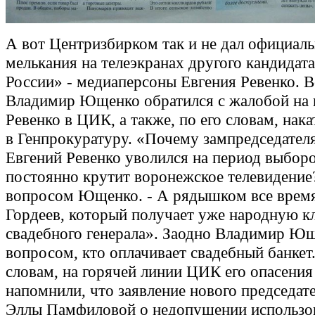
А вот Центризбирком так и не дал официал
мелькания на телеэкранах другого кандидат
России» - медиаперсоны Евгения Ревенко. 
Владимир Ющенко обратился с жалобой на 
Ревенко в ЦИК, а также, по его словам, нака
в Генпрокуратуру. «Почему зампредседате
Евгений Ревенко уволился на период выборо
постоянно крутит воронежское телевидение?
вопросом Ющенко. - А рядышком все врем
Гордеев, который получает уже народную к
свадебного генерала». Заодно Владимир Ющ
вопросом, кто оплачивает свадебный банкет.
словам, на горячей линии ЦИК его опасения
напомнили, что заявление нового председат
Эллы Памфиловой о недопущении использо