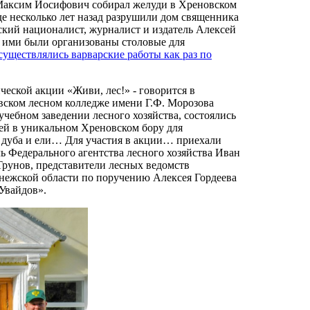
. Максим Иосифович собирал желуди в Хреновском
где несколько лет назад разрушили дом священника
ский националист, журналист и издатель Алексей
м ими были организованы столовые для
существлялись варварские работы как раз по
ческой акции «Живи, лес!» - говорится в
овском лесном колледже имени Г.Ф. Морозова
учебном заведении лесного хозяйства, состоялись
дей в уникальном Хреновском бору для
в дуба и ели… Для участия в акции… приехали
ь Федерального агентства лесного хозяйства Иван
Трунов, представители лесных ведомств
онежской области по поручению Алексея Гордеева
Увайдов».