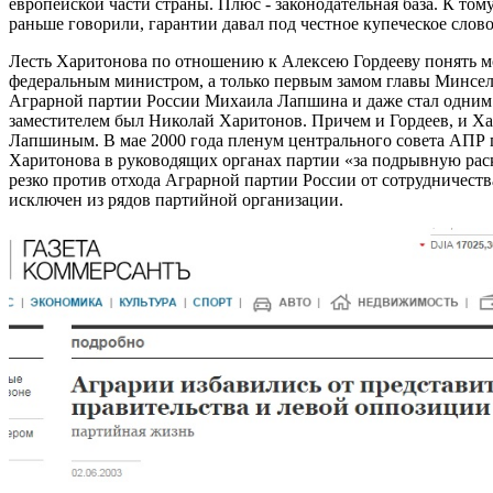
европейской части страны. Плюс - законодательная база. К том
раньше говорили, гарантии давал под честное купеческое слово
Лесть Харитонова по отношению к Алексею Гордееву понять мо
федеральным министром, а только первым замом главы Минсель
Аграрной партии России Михаила Лапшина и даже стал одним 
заместителем был Николай Харитонов. Причем и Гордеев, и Х
Лапшиным. В мае 2000 года пленум центрального совета АПР 
Харитонова в руководящих органах партии «за подрывную раск
резко против отхода Аграрной партии России от сотрудничес
исключен из рядов партийной организации.