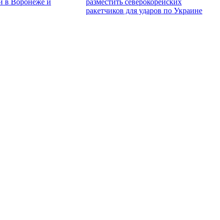
и в Воронеже и
разместить северокорейских
ракетчиков для ударов по Украине