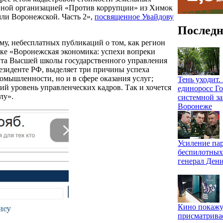
нной организацией «Против коррупции» из Химок
ли Воронежской. Часть 2»,
посвященное Увайдову
Последн
му, небесплатных публикаций о том, как регион
тке «Воронежская экономика: успехи вопреки
нта Высшей школы государственного управления
езиденте РФ, выделяет три причины успеха
ромышленности, но и в сфере оказания услуг;
Тень уходит
ий уровень управленческих кадров. Так и хочется
единоросс Го
лу».
системной за
Воронеже
Усиление па
беспилотных
генерал Ден
Кино покажу
присматрива