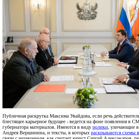
Публичная раскрутка Максима Увайдова, если речь действитель
блестящее карьерное будущее - ведется на фоне появления 
губернатора материалов. Имеются в виду
ролики
, уличающие в
Андрея Вершинина, и тексты, в которых
раскрываются схемы в
связи с незаконным, как считает юрист Сергей Александров, п