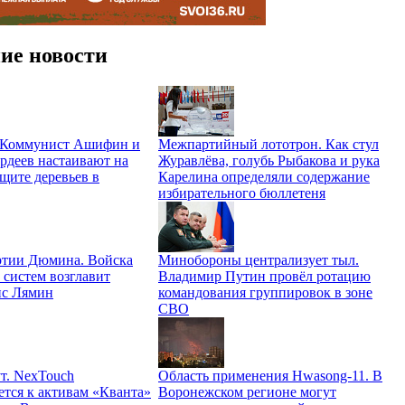
ие новости
. Коммунист Ашифин и
Межпартийный лототрон. Как стул
рдеев настаивают на
Журавлёва, голубь Рыбакова и рука
щите деревьев в
Карелина определяли содержание
избирательного бюллетеня
ртии Дюмина. Войска
Минобороны централизует тыл.
 систем возглавит
Владимир Путин провёл ротацию
ис Лямин
командования группировок в зоне
СВО
т. NexTouch
Область применения Hwasong-11. В
ется к активам «Кванта»
Воронежском регионе могут