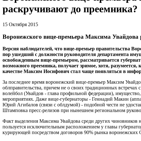
раскручивают до преемника?
15 Октября 2015
Воронежского вице-премьера Максима Увайдова 
Версия наблюдателей, что вице-премьер правительства Вор
пор ушедший с должности руководителя департамента иму
освобожденным вице-премьером, рассматривается губернат
возможного преемника, получает зримое, хотя, разумеется, 
качестве Максим Иосифович стал чаще появляться в инфо
За последнее время воронежский вице-премьер Максим Увайдов 
облправительства, причем не о своих традиционных встречах 
волейбол (Увайдов - глава профильной федерации), имущество
мероприятиях. Даже вице-губернаторы - Геннадий Макин (аппар
Юрий Агибалов (связи с облдумой) - подобной чести не удоста
Штамповка пресс-релизов при нынешнем региональном руковод
Факт выделения Максима Увайдова среди других чиновников не
пользуется исключительным расположением у главы губернат
курирующей посредством договоров 90% рынка воронежских СМ