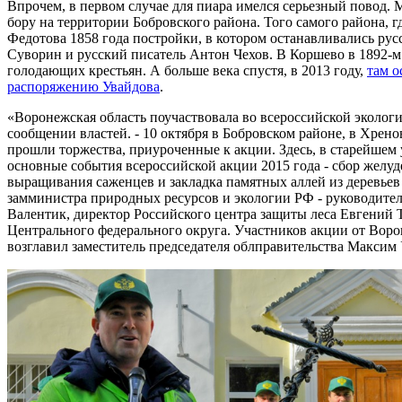
Впрочем, в первом случае для пиара имелся серьезный повод
бору на территории Бобровского района. Того самого района, 
Федотова 1858 года постройки, в котором останавливались рус
Суворин и русский писатель Антон Чехов. В Коршево в 1892-
голодающих крестьян. А больше века спустя, в 2013 году,
там о
распоряжению Увайдова
.
«Воронежская область поучаствовала во всероссийской экологи
сообщении властей. - 10 октября в Бобровском районе, в Хрен
прошли торжества, приуроченные к акции. Здесь, в старейшем 
основные события всероссийской акции 2015 года - сбор желу
выращивания саженцев и закладка памятных аллей из деревье
замминистра природных ресурсов и экологии РФ - руководител
Валентик, директор Российского центра защиты леса Евгений 
Центрального федерального округа. Участников акции от Вор
возглавил заместитель председателя облправительства Максим 