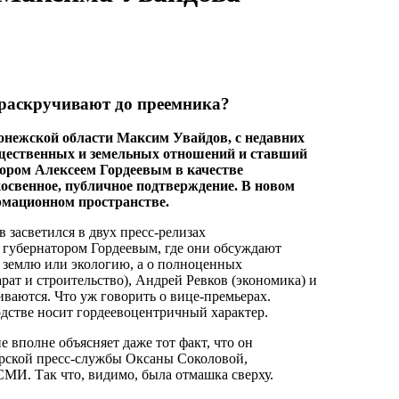
раскручивают до преемника?
онежской области Максим Увайдов, с недавних
щественных и земельных отношений и ставший
ором Алексеем Гордеевым в качестве
косвенное, публичное подтверждение. В новом
рмационном пространстве.
засветился в двух пресс-релизах
с губернатором Гордеевым, где они обсуждают
, землю или экологию, а о полноценных
ат и строительство), Андрей Ревков (экономика) и
иваются. Что уж говорить о вице-премьерах.
стве носит гордеевоцентричный характер.
 вполне объясняет даже тот факт, что он
орской пресс-службы Оксаны Соколовой,
И. Так что, видимо, была отмашка сверху.