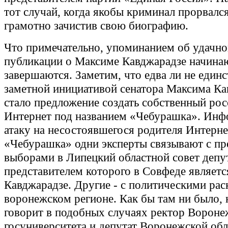
тот случай, когда якобы криминал прорвался
грамотно зачистив свою биографию.
Что примечательно, упоминанием об удачно
публикации о Максиме Кавджарадзе начина
завершаются. Заметим, что едва ли не един
заметной инициативой сенатора Максима Ка
стало предложение создать собственный ро
Интернет под названием «Чебурашка». Ин
атаку на несостоявшегося родителя Интерне
«Чебурашка» одни эксперты связывают с п
выборами в Липецкий областной совет депу
представителем которого в Совфеде являетс
Кавджарадзе. Другие - с политическими рас
воронежском регионе. Как бы там ни было, 
говорит в подобных случаях ректор Вороне
госуниверситета и депутат Воронежской об