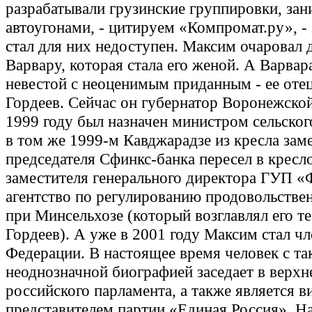
разрабатывали грузинские группировки, за
автоугонами, - цитируем «Компромат.ру», -
стал для них недоступен. Максим очаровал
Варвару, которая стала его женой. А Варвар
невестой с неоценимым приданным - ее оте
Гордеев. Сейчас он губернатор Воронежской 
1999 году был назначен министром сельског
в том же 1999-м Кавджарадзе из кресла зам
председателя Сфинкс-банка пересел в кресл
заместителя генерального директора ГУП «
агентство по регулированию продовольстве
при Минсельхозе (который возглавлял его т
Гордеев). А уже в 2001 году Максим стал ч
Федерации. В настоящее время человек с та
неоднозначной биографией заседает в верхн
российского парламента, а также является 
представителем партии «Единая Россия». Н