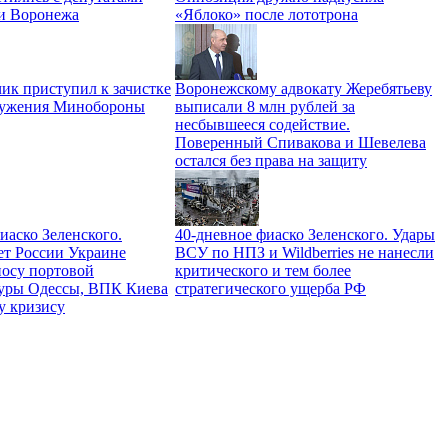
и Воронежа
«Яблоко» после лототрона
ик приступил к зачистке
Воронежскому адвокату Жеребятьеву
ружения Минобороны
выписали 8 млн рублей за
несбывшееся содействие.
Поверенный Спивакова и Шевелева
остался без права на защиту
иаско Зеленского.
40-дневное фиаско Зеленского. Удары
ет России Украине
ВСУ по НПЗ и Wildberries не нанесли
носу портовой
критического и тем более
уры Одессы, ВПК Киева
стратегического ущерба РФ
у кризису