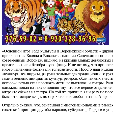
«Основной итог Года культуры в Воронежской области - цирко
приключения Коляна и Вована», - написал Сапелкин в социальн
современный Воронеж, видимо, из криминальных девяностых г
представление и безобразную афишу. И не потому, что принос
многочисленные фестивали толерантности. Просто наш мудрый
«культурные» вирусы, разрушительные для традиционного русск
замечательных инициатив культуртрегеров, обличенных властью.
осторожностью стал посещать местные выставки и театры. Ран
однажды попал на такую пошлятину, что все первое отделение н
антракте сбежал из театра. По той же причине я ни разу не по
бывают стоящие вещи, но страх сильнее любопытства. А нравст
Отдельно скажем, что, заигрывая с многонационалами в рамк
советский принцип дружбы народов, губернатор Гордеев в упор