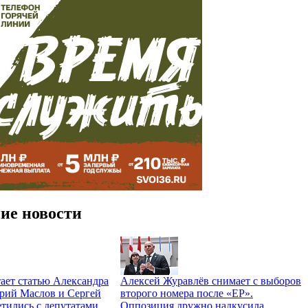
ие новости
ает статью Александра
Алексей Журавлёв снимает с выборов
трий Маслов и Сергей
второго номера после «ЕР».
тились с депутатами
Оппозиция дружно надкусила