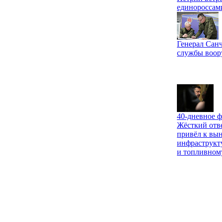
единороссам
Генерал Санч
службы воо
40-дневное ф
Жёсткий отв
привёл к вы
инфраструкт
и топливном