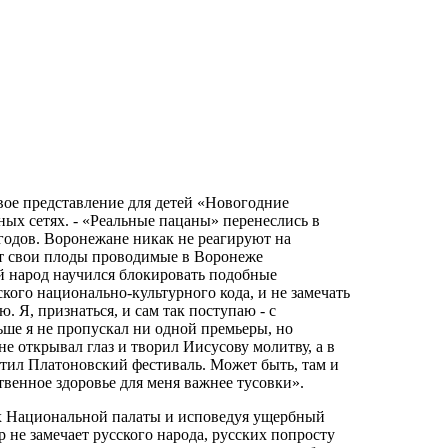
вое представление для детей «Новогодние
ых сетях. - «Реальные пацаны» перенеслись в
одов. Воронежане никак не реагируют на
ят свои плоды проводимые в Воронеже
 народ научился блокировать подобные
ого национально-культурного кода, и не замечать
 Я, признаться, и сам так поступаю - с
ьше я не пропускал ни одной премьеры, но
е открывал глаз и творил Иисусову молитву, а в
сетил Платоновский фестиваль. Может быть, там и
венное здоровье для меня важнее тусовки».
ах Национальной палаты и исповедуя ущербный
 не замечает русского народа, русских попросту