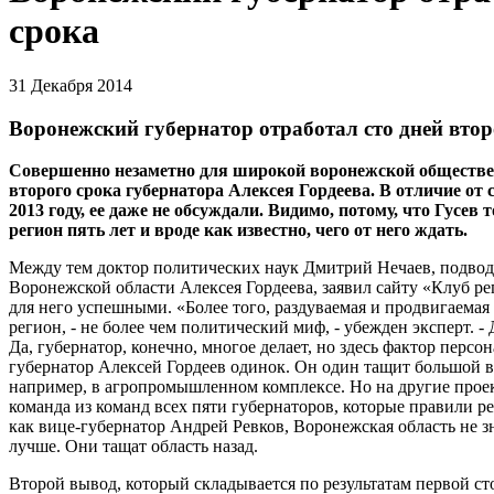
срока
31 Декабря 2014
Воронежский губернатор отработал сто дней втор
Совершенно незаметно для широкой воронежской обществ
второго срока губернатора Алексея Гордеева. В отличие от
2013 году, ее даже не обсуждали. Видимо, потому, что Гусев 
регион пять лет и вроде как известно, чего от него ждать.
Между тем доктор политических наук Дмитрий Нечаев, подводя
Воронежской области Алексея Гордеева, заявил сайту «Клуб ре
для него успешными. «Более того, раздуваемая и продвигаемая
регион, - не более чем политический миф, - убежден эксперт. 
Да, губернатор, конечно, многое делает, но здесь фактор перс
губернатор Алексей Гордеев одинок. Он один тащит большой воз
например, в агропромышленном комплексе. Но на другие проект
команда из команд всех пяти губернаторов, которые правили ре
как вице-губернатор Андрей Ревков, Воронежская область не зн
лучше. Они тащат область назад.
Второй вывод, который складывается по результатам первой сто