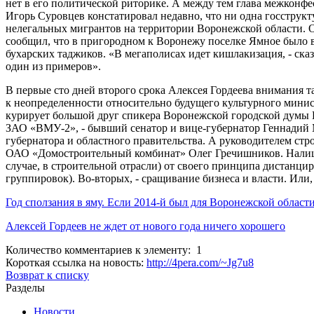
нет в его политической риторике. А между тем глава межконфе
Игорь Суровцев констатировал недавно, что ни одна госструкт
нелегальных мигрантов на территории Воронежской области. 
сообщил, что в пригородном к Воронежу поселке Ямное было в
бухарских таджиков. «В мегаполисах идет кишлакизация, - сказ
один из примеров».
В первые сто дней второго срока Алексея Гордеева внимания т
к неопределенности относительно будущего культурного минист
курирует большой друг спикера Воронежской городской думы
ЗАО «ВМУ-2», - бывший сенатор и вице-губернатор Геннадий 
губернатора и областного правительства. А руководителем стр
ОАО «Домостроительный комбинат» Олег Гречишников. Налицо, 
случае, в строительной отрасли) от своего принципа дистанци
группировок). Во-вторых, - сращивание бизнеса и власти. Или,
Год сползания в яму. Если 2014-й был для Воронежской област
Алексей Гордеев не ждет от нового года ничего хорошего
Количество комментариев к элементу: 1
Короткая ссылка на новость:
http://4pera.com/~Jg7u8
Возврат к списку
Разделы
Новости