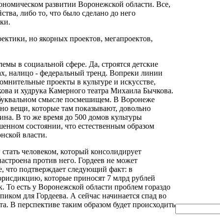
кономическом развитии Воронежской области. Все,
ства, либо то, что было сделано до него
ки.
роектики, но якорных проектов, мегапроектов,
емы в социальной сфере. Да, строятся детские
ах, налицо - федеральный тренд. Вопреки линии
омнительные проекты в культуре и искусстве,
кова и худрука Камерного театра Михаила Бычкова.
 буквальном смысле посмешищем. В Воронеже
о вещи, которые там показывают, довольно
на. В то же время до 500 домов культуры
шенном состоянии, что естественным образом
нской власти.
г стать человеком, который консолидирует
настроена против него. Гордеев не может
е, что подтверждает следующий факт: в
рисдикцию, которые приносят 7 млрд рублей
к. То есть у Воронежской области проблем гораздо
пиком для Гордеева. А сейчас начинается спад во
та. В перспективе таким образом будет происходить