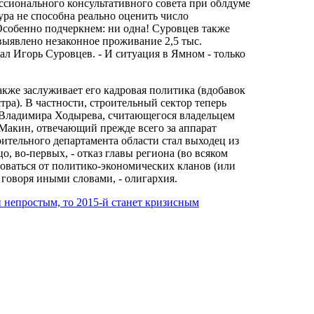
ссионального консультативного совета при облдуме
ура не способна реально оценить число
Особенно подчеркнем: ни одна! Суровцев также
ыявлено незаконное проживание 2,5 тыс.
ал Игорь Суровцев. - И ситуация в Ямном - только
акже заслуживает его кадровая политика (вдобавок
ра). В частности, строительный сектор теперь
 Владимира Ходырева, считающегося владельцем
Макин, отвечающий прежде всего за аппарат
оительного департамента области стал выходец из
во-первых, - отказ главы региона (во всяком
роваться от политико-экономических кланов (или
 говоря иными словами, - олигархия.
и непростым, то 2015-й станет кризисным