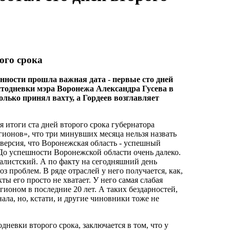
ого срока
енности
прошла важная дата - первые сто дней
 стодневки мэра Воронежа Александра Гусева в
только принял вахту, а Гордеев возглавляет
 итоги ста дней второго срока губернатора
гионов», что три минувших месяца нельзя назвать
 версия, что Воронежская область - успешный
- До успешности Воронежской области очень далеко.
оналистский. А по факту на сегодняшний день
 проблем. В ряде отраслей у него получается, как,
ы его просто не хватает. У него самая слабая
гионом в последние 20 лет. А таких бездарностей,
ала, но, кстати, и другие чиновники тоже не
дневки второго срока, заключается в том, что у