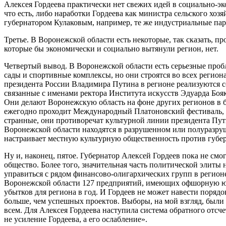
Алексея Гордеева практически нет свежих идей в социально-э
что есть, либо наработки Гордеева как министра сельского хозяй
губернатором Кулаковым, например, те же индустриальные пар
Третье. В Воронежской области есть некоторые, так сказать, п
которые бы экономически и социально вытянули регион, нет.
Четвертый вывод. В Воронежской области есть серьезные пробл
сады и спортивные комплексы, но они строятся во всех регион
президента России Владимира Путина в регионе реализуются с
связанные с именами ректора Института искусств Эдуарда Боя
Они делают Воронежскую область на фоне других регионов в
ежегодно проходит Международный Платоновский фестиваль, н
странные, они противоречат культурной линии президента Пути
Воронежской области находятся в разрушенном или полуразру
настраивает местную культурную общественность против губер
Ну и, наконец, пятое. Губернатор Алексей Гордеев пока не смо
общество. Более того, значительная часть политической элиты 
управиться с рядом финансово-олигархических групп в регион
Воронежской области 127 предприятий, имеющих офшорную ю
убытков для региона в год. И Гордеев не может навести порядо
больше, чем успешных проектов. Выборы, на мой взгляд, были 
всем. Для Алексея Гордеева наступила система обратного отсче
не усиление Гордеева, а его ослабление».