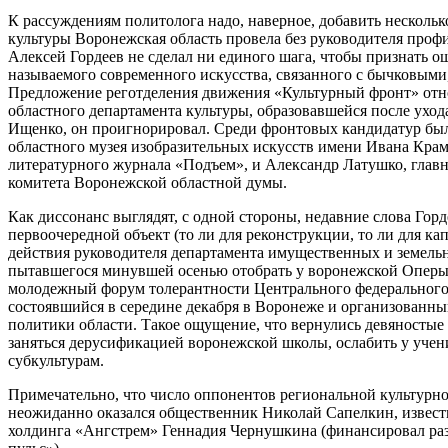
К рассуждениям политолога надо, наверное, добавить нескольк
культуры Воронежская область провела без руководителя проф
Алексей Гордеев не сделал ни единого шага, чтобы признать о
называемого современного искусства, связанного с бычковым
Предложение реготделения движения «Культурный фронт» отн
областного департамента культуры, образовавшейся после ухо
Ищенко, он проигнорировал. Среди фронтовых кандидатур был
областного музея изобразительных искусств имени Ивана Крам
литературного журнала «Подъем», и Александр Латушко, глав
комитета Воронежской областной думы.
Как диссонанс выглядят, с одной стороны, недавние слова Горде
первоочередной объект (то ли для реконструкции, то ли для капи
действия руководителя департамента имущественных и земель
пытавшегося минувшей осенью отобрать у воронежской Оперы п
молодежный форум толерантности Центрального федерального
состоявшийся в середине декабря в Воронеже и организованны
политики области. Такое ощущение, что вернулись девяностые
заняться дерусификацией воронежской школы, ослабить у учен
субкультурам.
Примечательно, что число оппонентов региональной культурной
неожиданно оказался общественник Николай Сапелкин, известн
холдинга «Ангстрем» Геннадия Чернушкина (финансировал раз