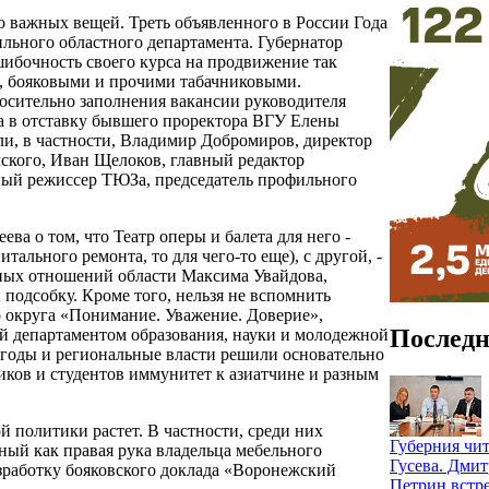
о важных вещей. Треть объявленного в России Года
ильного областного департамента. Губернатор
шибочность своего курса на продвижение так
и, бояковыми и прочими табачниковыми.
осительно заполнения вакансии руководителя
да в отставку бывшего проректора ВГУ Елены
и, в частности, Владимир Добромиров, директор
ского, Иван Щелоков, главный редактор
ный режиссер ТЮЗа, председатель профильного
ева о том, что Театр оперы и балета для него -
тального ремонта, то для чего-то еще), с другой, -
ных отношений области Максима Увайдова,
одсобку. Кроме того, нельзя не вспомнить
 округа «Понимание. Уважение. Доверие»,
Последн
й департаментом образования, науки и молодежной
 годы и региональные власти решили основательно
иков и студентов иммунитет к азиатчине и разным
 политики растет. В частности, среди них
Губерния чит
ый как правая рука владельца мебельного
Гусева. Дми
работку бояковского доклада «Воронежский
Петрин встре