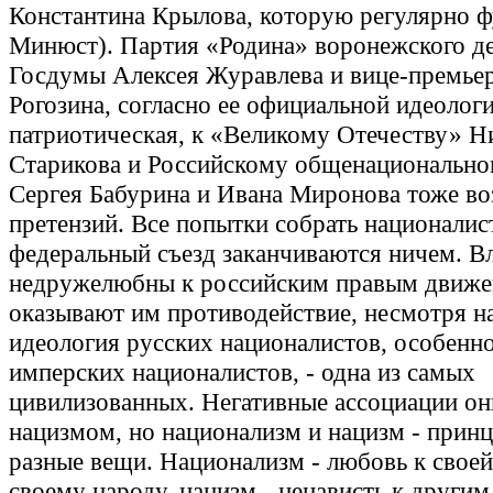
Константина Крылова, которую регулярно 
Минюст). Партия «Родина» воронежского де
Госдумы Алексея Журавлева и вице-премье
Рогозина, согласно ее официальной идеологи
патриотическая, к «Великому Отечеству» Н
Старикова и Российскому общенационально
Сергея Бабурина и Ивана Миронова тоже во
претензий. Все попытки собрать националис
федеральный съезд заканчиваются ничем. В
недружелюбны к российским правым движе
оказывают им противодействие, несмотря на
идеология русских националистов, особенно
имперских националистов, - одна из самых
цивилизованных. Негативные ассоциации он
нацизмом, но национализм и нацизм - прин
разные вещи. Национализм - любовь к своей
своему народу, нацизм - ненависть к другим