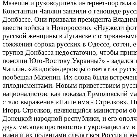
Мазепин и руководитель интернет-портала 
Константин Чаплин заявили о геноциде русс
Донбассе. Они призвали президента Владим
ввести войска в Новороссию. «Неужели фо
русской женщины в Луганске с оторванными
сожжения сорока русских в Одессе, сотен, е
трупов Донбасса недостаточно, чтобы прин
помощи Юго-Востоку Украины?» - задался
Чаплин. «Жидобандеровцы ответят за русск
пообещал Мазепин. Их слова были встрече
аплодисментами. Новым приветствием русс
националистов, как показал Ермоловский м
стало выражение «Наше имя - Стрелков». П
Игорь Стрелков, являющийся министром о
Донецкой народной республики, и его ополч
двух месяцев противостоят укронацистам в 
ними и их подвигами следят вся Россия и ве