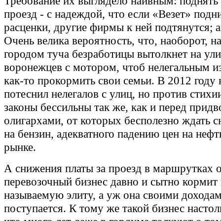
Требование их выглядело наивным: поднять
проезд - с надеждой, что если «Везет» подн
расценки, другие фирмы к ней подтянутся; аг
Очень велика вероятность, что, наоборот, н
городом туча безработицы вытолкнет на ул
воронежцев с мотором, чтоб нелегальным и
как-то прокормить свои семьи. В 2012 году
потеснил нелегалов с улиц, но против стихи
законы бессильны так же, как и перед прид
олигархами, от которых бесполезно ждать 
на бензин, адекватного падению цен на неф
рынке.
А снижения платы за проезд в маршрутках о
перевозочный бизнес давно и сытно кормит
называемую элиту, а уж она своими доходам
поступается. К тому же такой бизнес настол