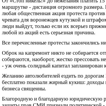
От «Стоп никель!» до нежелания платить 15
маршрутке - дистанция огромного размера. 
любая общественная акция протеста против
чревата для воронежцев кутузкой и штрафом
люди выйдут, только если их всерьез прижме
любой из акций есть серьезная причина.
Все перечисленные протесты закончились н
Оброк на капремонт никто не собирается от
собираются, наоборот, жестко прессовать н
- уж очень солидный капитал запланирован 
Желанию автолюбителей ездить по дорогам
бесплатно показали жирный кукиш: доходы
бизнеса священны.
Благородную и благодарную юридическую р
защиты прав СМИ признали политической - 