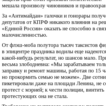
мешала произволу чиновников и правоохран
За «Антимайдан» галочки и гонорары полу
депутатов от КПРФ никакого влияния на ре
«Единой России» оказать не способно в связ
малочисленностью.
От флэш-моба полутора тысяч таксистов ф
в эпицентре праздника водилы еще надеютс
какой-нибудь результат, но шансов мало. П
весьма злободневна: «Мы зарабатываем толь
заправку и ремонт машины, работая по 15 ча
но прокормить семью не можем». Две сотни
пикетировали даже на площади Ленина, не с
протест с мэрией; к чести полиции, винтить
протестующих она не стала.