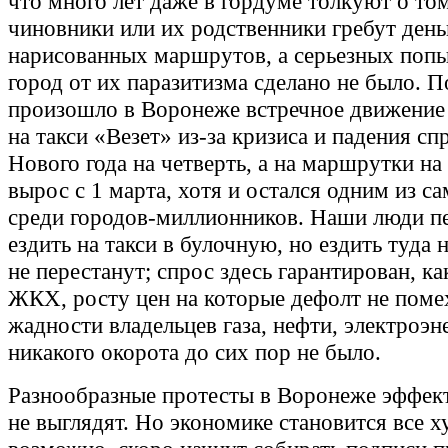
что много лет даже в гордуме толкуют о том
чиновники или их родственники гребут день
нарисованных маршрутов, а серьезных попы
город от их паразитизма сделано не было. 
произошло в Воронеже встречное движение 
на такси «Везет» из-за кризиса и падения сп
Нового года на четверть, а на маршрутки на
вырос с 1 марта, хотя и остался одним из с
среди городов-миллионников. Наши люди п
ездить на такси в булочную, но ездить туда
не перестанут; спрос здесь гарантирован, ка
ЖКХ, росту цен на которые дефолт не помех
жадности владельцев газа, нефти, электроэн
никакого окорота до сих пор не было.
Разнообразные протесты в Воронеже эффек
не выглядят. Но экономике становится все х