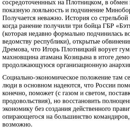
сосредоточеннных на Плотницком, в обмен 
показную лояльность и подчинение Миноб
Получается неважно. История со стрельбой 
когда ранение получили три бойца ГБР «Бэ
(которая недавно формально подчинилась в
ведомству республики), открытые обвинени
Дремова, что Игорь Плотницкий ворует гум
махновщина атамана Козицына в итоге дем
продолжающуюся организационную анархи
Социально-экономическое положение там се
люди в основном надеются, что России помо
конечно, поможет (с газом и светом, постав
продовольствия), но восстановить полноце
экономику без создания действенного прави
опирающегося на большинство командиров,
возможно.