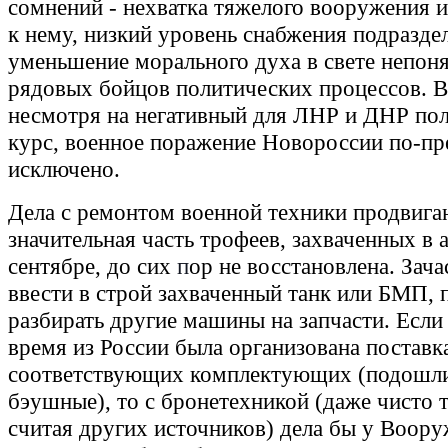
сомнений - нехватка тяжелого вооружения 
к нему, низкий уровень снабжения подразде
уменьшение морального духа в свете непон
рядовых бойцов политических процессов. В
несмотря на негативный для ЛНР и ДНР по
курс, военное поражение Новороссии по-п
исключено.
Дела с ремонтом военной техники продвигаю
значительная часть трофеев, захваченных в а
сентябре, до сих
п
ор не восстановлена. Зач
ввести в строй захваченный танк или БМП, 
разбирать другие машины на запчасти. Если 
время из России была организована поставк
соответствующих комплектующих (подошл
бэушные), то с бронетехникой (даже чисто 
считая других источников) дела бы у Воор