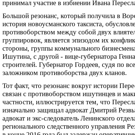
принимал участие в избиении Ивана Пересл
Большой резонанс, который получила в Во
история новоусманского таксиста, обусловл
противоборством между собой двух влияте
группировок, является эпизодом их конфлик
стороны, группы коммунального бизнесмен
Ишутина, с другой - вице-губернатора Генн
строителей. Губернатор Гордеев, судя по вс
заложником противоборства двух кланов.
Тот факт, что резонанс вокруг истории Пере
связан с противоборством ишутинцев и маки
частности, иллюстрируется тем, что Пересл
изначально защищал адвокат Дмитрий Резвы
адвокат и экс-следователь Ленинского отдел
регионального следственного управления Ре
в конце 2016 года был задержан оперативн