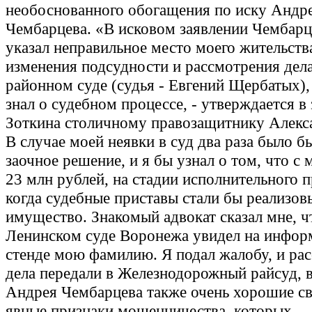
необоснованного обогащения по иску Андр
Чембарцева. «В исковом заявлении Чембарц
указал неправильное место моего жительств
изменения подсудности и рассмотрения дел
районном суде (судья - Евгений Щербатых),
знал о судебном процессе, - утверждается в
Зоткина столичному правозащитнику Алекса
В случае моей неявки в суд два раза было б
заочное решение, и я бы узнал о том, что с 
23 млн рублей, на стадии исполнительного п
когда судебные приставы стали бы реализов
имущество. Знакомый адвокат сказал мне, ч
Ленинском суде Воронежа увидел на инфо
стенде мою фамилию. Я подал жалобу, и ра
дела передали в Железнодорожный райсуд, 
Андрея Чембарцева также очень хорошие св
явные признаки мошенничества, которых