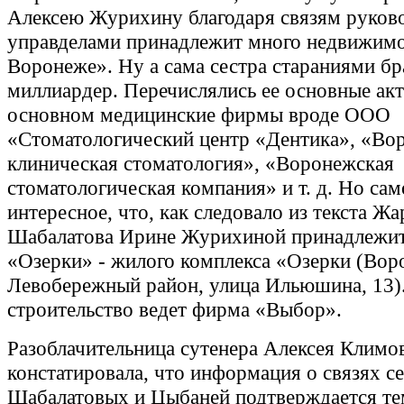
Алексею Журихину благодаря связям руков
управделами принадлежит много недвижимо
Воронеже». Ну а сама сестра стараниями бра
миллиардер. Перечислялись ее основные акт
основном медицинские фирмы вроде ООО
«Стоматологический центр «Дентика», «Во
клиническая стоматология», «Воронежская
стоматологическая компания» и т. д. Но сам
интересное, что, как следовало из текста Жа
Шабалатова Ирине Журихиной принадлеж
«Озерки» - жилого комплекса «Озерки (Вор
Левобережный район, улица Ильюшина, 13).
строительство ведет фирма «Выбор».
Разоблачительница сутенера Алексея Климо
констатировала, что информация о связях с
Шабалатовых и Цыбаней подтверждается тем