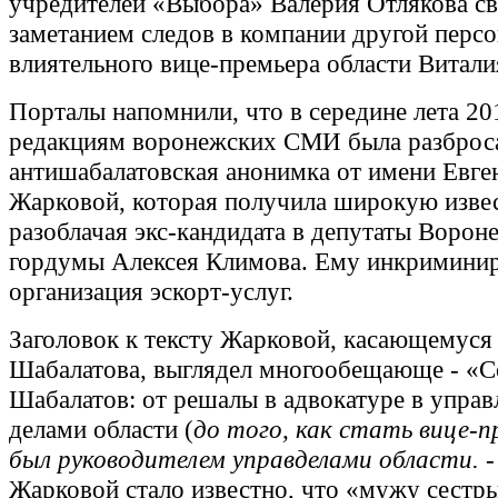
учредителей «Выбора» Валерия Отлякова св
заметанием следов в компании другой персо
влиятельного вице-премьера области Витали
Порталы напомнили, что в середине лета 20
редакциям воронежских СМИ была разброс
антишабалатовская анонимка от имени Евге
Жарковой, которая получила широкую извес
разоблачая экс-кандидата в депутаты Ворон
гордумы Алексея Климова. Ему инкримини
организация эскорт-услуг.
Заголовок к тексту Жарковой, касающемуся
Шабалатова, выглядел многообещающе - «
Шабалатов: от решалы в адвокатуре в упра
делами области (
до того, как стать вице-п
был руководителем управделами области.
Жарковой стало известно, что «мужу сестр