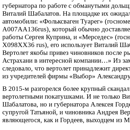
губернатора по работе с обманутыми доль
Виталий Шабалатов. На площадке их ожида
автомобили: «Фольксваген Туарег» (госноме
А007АА136rus), который обычно доставляе
работы Сергея Куприна, и «Мерседес» (госн
X098XX36 rus), его использует Виталий Ша
Вертолет якобы привез чиновников после р
Астрахани в интересной компании…» Из за
следовало, что вертолет принадлежит дирек
из учредителей фирмы «Выбор» Александр
В 2015-м разгорелся более крупный скандал
вертолетными покатушками. И не только Ви
Шабалатова, но и губернатора Алексея Горд
супругой Татьяной, и чиновника Андрея Ве
являющегося, как и Гордеев, выходцем из М