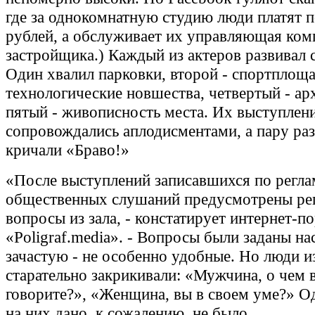
где за однокомнатную студию люди платят 
рублей, а обслуживает их управляющая ком
застройщика.) Каждый из актеров развивал 
Один хвалил парковки, второй - спортплоща
технологические новшества, четвертый - ар
пятый - живописность места. Их выступлен
сопровождались аплодисментами, а пару ра
кричали «Браво!»
«После выступлений записавшихся по регла
общественных слушаний предусмотрены ре
вопросы из зала, - констатирует интернет-п
«Poligraf.media». - Вопросы были заданы на
зачастую - не особенно удобные. Но люди из
старательно закрикивали: «Мужчина, о чем
говорите?», «Женщина, вы в своем уме?» О
на них дано, к сожалению, не было.