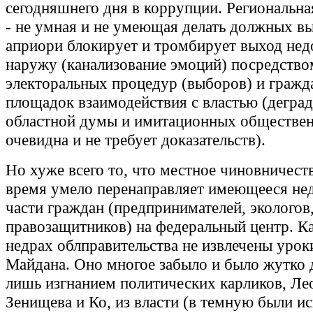
сегодняшнего дня в коррупции. Региональн
- не умная и не умеющая делать должных вы
априори блокирует и тромбирует выход нед
наружу (канализование эмоций) посредств
электоральных процедур (выборов) и гражд
площадок взаимодействия с властью (дегра
областной думы и имитационных обществе
очевидна и не требует доказательств).
Но хуже всего то, что местное чиновничест
время умело перенаправляет имеющееся не
части граждан (предпринимателей, экологов
правозащитников) на федеральный центр. К
недрах облправительства не извлечены урок
Майдана. Оно многое забыло и было жутко 
лишь изгнанием политических карликов, Ле
Зенищева и Ко, из власти (в темную были и