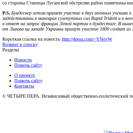
со стороны Станицы Луганской обстрелян район памятника к
P.S.
Бундесвер летом примет участие в двух военных учениях в
задействованы в маневрах сухопутных сил Rapid Trident и в во
в ответ на запрос фракции Левой партии в бундестаге. В нынеш
от Львова на западе Украины примут участие 1800 солдат из 
Короткая ссылка на новость:
http://4pera.com/~YNevW
Возврат к списку
Разделы
Новости
Помочь сайту
О проекте
Помочь сайту
Контакты
© ЧЕТЫРЕ ПЕРА. Независимый общественно-политический порт