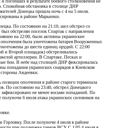
 и погибших в результате боевого столкновения не
о. Спокойная обстановка в столице ДНР
 жителей Донецка прошла ночь с 4 на 5 июля.
ксированы в районе Марьинки.
ецка. По состоянию на 21:10, шел обстрел со
 был обстрелян поселок Спартак с направления
тоянию на 22:00, были активны украинские
ем ополчения была уничтожена батарея Вооруженных
ничтожены до шести единиц орудий. С 22:00
й и Второй площадок) обстреливались
яжелой артиллерии. В Спартаке, Песках и
вые бои. В небе над столицей ДНР фиксировалась
ны попадания украинских снарядов в Киевском
о стороны Авдеевки.
ь позиции ополчения в районе старого терминала
в. По состоянию на 23:40, обстрел Донецкого
 зафиксировано не менее восьми попаданий. По
е полуночи 6 июля атака украинских силовиков на
овке.
и Горловку. После полуночи 4 июля в районе
вности при поддержке танков ВСУ. С 1:05 4 июля в