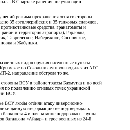
Стыла. В Спартаке ранения получил один
ушений режима прекращения огня со стороны
ено 35 артиллерийских и 35 танковых снарядов,
 противотанковые средства, гранатометы и
район и территория аэропорта), Горловка,
ак, Таврическое, Набережное, Сосновское,
иновка и Жабуньки.
з различных видов оружия населенные пункты
 Крымское по Сокольникам производился из АГС,
МП-2, направление обстрела то же.
 стороны ВСУ в районе трассы Бахмутка и по всей
ия по подавлению огневых точек украинской
ий ВСУ.
ье ВСУ якобы отбили атаку диверсионно-
блики данную информацию не подтверждали.
о блокпоста 4 июля на мине подорвалась группа
ов батальона «Айдар» и трое военных из 24-й