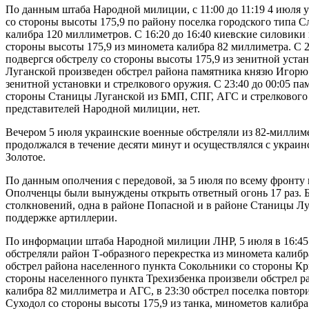
По данным штаба Народной милиции, с 11:00 до 11:19 4 июля
со стороны высоты 175,9 по району поселка городского типа С
калибра 120 миллиметров. С 16:20 до 16:40 киевские силовики
стороны высоты 175,9 из миномета калибра 82 миллиметра. С 2
подвергся обстрелу со стороны высоты 175,9 из зенитной устан
Луганской произведен обстрел района памятника князю Игорю
зенитной установки и стрелкового оружия. С 23:40 до 00:05 п
стороны Станицы Луганской из БМП, СПГ, АГС и стрелкового 
представителей Народной милиции, нет.
Вечером 5 июля украинские военные обстреляли из 82-миллим
продолжался в течение десяти минут и осуществлялся с украин
Золотое.
По данным ополчения с передовой, за 5 июля по всему фронту
Ополченцы были вынуждены открыть ответный огонь 17 раз. 
столкновений, одна в районе Попасной и в районе Станицы Л
поддержке артиллерии.
По информации штаба Народной милиции ЛНР, 5 июля в 16:45 
обстреляли район Т-образного перекрестка из миномета калибр
обстрел района населенного пункта Сокольники со стороны Кр
стороны населенного пункта Трехизбенка произвели обстрел 
калибра 82 миллиметра и АГС, в 23:30 обстрел поселка повтор
Суходол со стороны высоты 175,9 из танка, минометов калибр