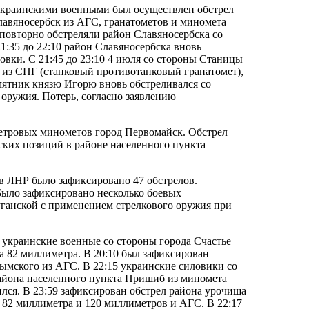
 украинскими военными был осуществлен обстрел
лавяносербск из АГС, гранатометов и миномета
 повторно обстреляли район Славяносербска со
1:35 до 22:10 район Славяносербска вновь
овки. С 21:45 до 23:10 4 июля со стороны Станицы
 из СПГ (станковый противотанковый гранатомет),
амятник князю Игорю вновь обстреливался со
оружия. Потерь, согласно заявлению
етровых минометов город Первомайск. Обстрел
ских позиций в районе населенного пункта
 в ЛНР было зафиксировано 47 обстрелов.
Было зафиксировано несколько боевых
уганской с применением стрелкового оружия при
украинские военные со стороны города Счастье
а 82 миллиметра. В 20:10 был зафиксирован
ымского из АГС. В 22:15 украинские силовики со
района населенного пункта Пришиб из миномета
ился. В 23:59 зафиксирован обстрел района урочища
а 82 миллиметра и 120 миллиметров и АГС. В 22:17