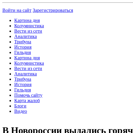
Войти на сайт
Зарегистрироваться
Картина дня
Колумнистика
Вести из сети
Аналитика
Трибуна
История
Гильдия
Картина дня
Колумнистика
Вести из сети
Аналитика
Трибуна
История
Гильдия
Помочь сайту
Карта жалоб
Блоги
Видео
В Новороссии выдались горя