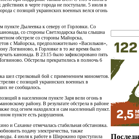
действиях в черте города не поступали. 5 июля в
города с позиций украинских военных велся огонь
м пункте Дылеевка к северу от Горловки. Со
канонада, со стороны Светлодарска была слышна
метном обстреле со стороны Майорска,
метов с Майорска, предположительно «Васильков»,
рону Логвиново, в Горловке в то же время было
вучать канонада. В 23:15 было зафиксировано пять
Логвиново. Обстрелы прекратились в полночь 6
овка шел стрелковый бой с применением минометов.
бстрелян с позиций украинских военных в
ших не сообщалось.
позиций в населенном пункте Заря вели огонь в
ановскому району. В результате обстрела в районе
акже под огнем находился и сам населенный пункт.
нном пункте есть разрушения.
ино и Саханке отмечалась стабильная обстановка.
обновить подачу электричества, также
Последн
оводы. 4 июля к работе в Широкино приступила