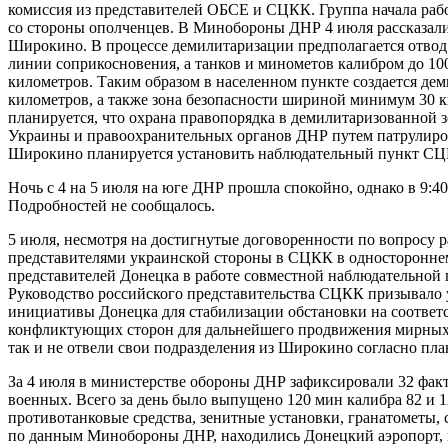
комиссия из представителей ОБСЕ и СЦКК. Группа начала раб
со стороны ополченцев. В Минобороны ДНР 4 июля рассказали,
Широкино. В процессе демилитаризации предполагается отвод 
линии соприкосновения, а танков и минометов калибром до 10
километров. Таким образом в населенном пункте создается д
километров, а также зона безопасности шириной минимум 30 к
планируется, что охрана правопорядка в демилитаризованной 
Украины и правоохранительных органов ДНР путем патрулиро
Широкино планируется установить наблюдательный пункт СЦ
Ночь с 4 на 5 июля на юге ДНР прошла спокойно, однако в 9:
Подробностей не сообщалось.
5 июля, несмотря на достигнутые договоренности по вопросу 
представителями украинской стороны в СЦКК в одностороннем
представителей Донецка в работе совместной наблюдательно
Руководство российского представительства СЦКК призывало 
инициативы Донецка для стабилизации обстановки на соответ
конфликтующих сторон для дальнейшего продвижения мирных 
так и не отвели свои подразделения из Широкино согласно пла
За 4 июля в министерстве обороны ДНР зафиксировали 32 фак
военных. Всего за день было выпущено 120 мин калибра 82 и 
противотанковые средства, зенитные установки, гранатометы, 
по данным Минобороны ДНР, находились Донецкий аэропорт, ш