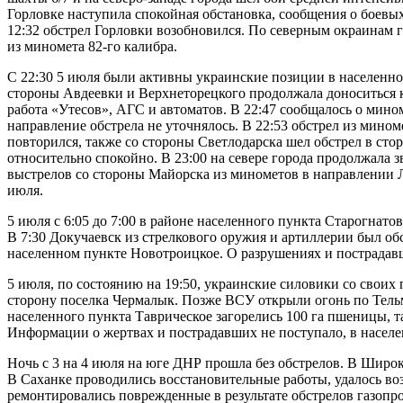
Горловке наступила спокойная обстановка, сообщения о боевых 
12:32 обстрел Горловки возобновился. По северным окраинам 
из миномета 82-го калибра.
С 22:30 5 июля были активны украинские позиции в населенно
стороны Авдеевки и Верхнеторецкого продолжала доноситься 
работа «Утесов», АГС и автоматов. В 22:47 сообщалось о мино
направление обстрела не уточнялось. В 22:53 обстрел из мино
повторился, также со стороны Светлодарска шел обстрел в сто
относительно спокойно. В 23:00 на севере города продолжала з
выстрелов со стороны Майорска из минометов в направлении 
июля.
5 июля с 6:05 до 7:00 в районе населенного пункта Старогнат
В 7:30 Докучаевск из стрелкового оружия и артиллерии был о
населенном пункте Новотроицкое. О разрушениях и пострадав
5 июля, по состоянию на 19:50, украинские силовики со своих 
сторону поселка Чермалык. Позже ВСУ открыли огонь по Тельм
населенного пункта Таврическое загорелись 100 га пшеницы, т
Информации о жертвах и пострадавших не поступало, в населе
Ночь с 3 на 4 июля на юге ДНР прошла без обстрелов. В Широк
В Саханке проводились восстановительные работы, удалось воз
ремонтировались поврежденные в результате обстрелов газопр