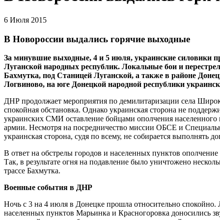
6 Июля 2015
В Новороссии выдались горячие выходные
За минувшие выходные, 4 и 5 июля, украинские силовики 
Луганской народных республик. Локальные бои и перестрел
Бахмутка, под Станицей Луганской, а также в районе Донец
Логвиново, на юге Донецкой народной рес
публики
украинск
ДНР продолжает мероприятия по демилитаризации села Широк
спокойная обстановка. Однако украинская сторона не поддер
украинских СМИ оставление бойцами ополчения населенного 
армии. Несмотря на посредничество миссии ОБСЕ и Специальн
украинская сторона, судя по всему, не собирается выполнять 
В ответ на обстрелы городов и населенных пунктов ополчение
Так, в результате огня на подавление было уничтожено нескол
трассе Бахмутка.
Военные события в ДНР
Ночь с 3 на 4 июля в Донецке прошла относительно спокойно.
населенных пунктов Марьинка и Красногоровка доносились зву