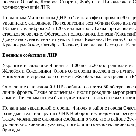
поселки Октябрь, Лозовое, Спартак, Жобуньки, Николаевка и 
военнослужащий ДНР.
По данным Минобороны ДНР, за 5 июля зафиксировано 30 нар
украинских силовиков. По территории республики было выпущ
192 мины калибром 82 и 120 миллиметров. Также применялись
стрелковое оружие. Обстрелам подвергались Донецк (Киевский 
Докучаевск, населенные пункты Белая Каменка, Веселое, Спарт
Красноармейское, Октябрь, Лозовое, Яковлевка, Рассадки, Кал
Военные события в ЛНР
Украинские силовики 4 июля с 11:00 до 12:20 обстреливали и
Желобок и Сокольники. Огонь со стороны населенного пункта
минометов и стрелкового оружия, Желобок был обстрелян из Б
Ополчение с передовой ЛНР сообщило о почти 50 обстрелах со
линии фронта. Также ополченцы 4 июля проводили мероприят
армии. Точечным огнем были уничтожены пять огневых позиц
По данным украинской стороны, 4 июля в районе города Счаст
разведывательной группы ЛНР. В оборонном ведомстве респу
Также украинские силовики сообщили о том, что в районе 29-г
украинских военнослужащих, погибли пять человек: двое бойц
бригады.