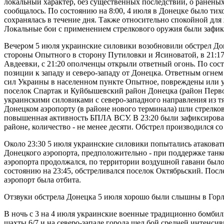
локальный характер, без существенных последствий, о раненых
сообщалось. По состоянию на 8:00, 4 июля в Донецке было тих
сохранялась в течение дня. Также относительно спокойной для
Локальные бои с применением стрелкового оружия были зафи
Вечером 5 июля украинские силовики возобновили обстрел Дон
стороны Опытного в сторону Путиловки и Ясиноватой, в 21:17
Авдеевки, с 21:20 ополченцы открыли ответный огонь. По сос
позиции к западу и северо-западу от Донецка. Ответным огн
сил Украины в населенном пункте Опытное, повреждены или у
поселок Спартак и Куйбышевский район Донецка (район Перво
украинскими силовиками с северо-западного направления из т
Донецком аэропорту (в районе нового терминала) шли стрелко
повышенная активность БПЛА ВСУ. В 23:20 были зафиксирова
районе, количество - не менее десяти. Обстрел производился с
Около 23:30 5 июля украинские силовики попытались атаковат
Донецкого аэропорта, предположительно - при поддержке танко
аэропорта продолжался, по территории воздушной гавани было
состоянию на 23:45, обстреливался поселок Октябрьский. Посл
аэропорт была отбита.
Отзвуки обстрела Донецка 5 июля хорошо были слышны в Горл
В ночь с 3 на 4 июля украинские военные традиционно бомбил
шахты 6/7 и на северо-западе города шел бой средней интенси