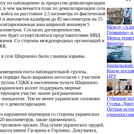
оту по наблюдению за процессом демилитаризации
 в чем заключается план по демилитаризации села
войск на расстояние 2,5 километра от фактической
0 и минометов калибром до 85 миллиметров на 15
емилитаризованная зона шириной минимум 5
Между «Альт
илометров. Согласно договоренностям,
Германии» и
зоне будет осуществляться представителями МВД
Мерца теряет
вания. Со стороны международных организаций в
фронтах
КК.
40 в селе Широкино были слышны взрывы.
Бразильский
Конде постав
размещения поста наблюдательной группы,
ЦРУ
 порядке было выражено несогласие с участием
й группы СЦКК в населенном пункте Широкино.
украинских коллег поддержать мирные
ствующем участке линии разграничения
Губерния чит
инициатив. Тем не менее украинские силовики
Гусева. Дми
ну о демилитаризации.
Петрин встре
та нарушения перемирия со стороны украинских
единороссам
120 миллиметров, также применялись
стрелковое оружие. Под огнем украинских орудий,
ахта имени Гагарина в Горловке, Докучаевск,