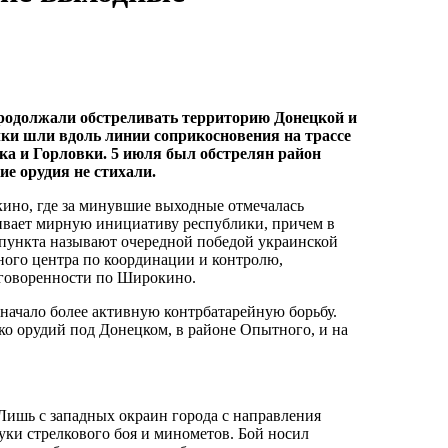
продолжали обстреливать территорию Донецкой и
ки шли вдоль линии соприкосновения на трассе
ка и Горловки. 5 июля был обстрелян район
ие орудия не стихали.
ино, где за минувшие выходные отмечалась
живает мирную инициативу республики, причем в
пункта называют очередной победой украинской
ого центра по координации и контролю,
договоренности по Широкино.
 начало более активную контрбатарейную борьбу.
ько орудий под Донецком, в районе Опытного, и на
 Лишь с западных окраин города с направления
ки стрелкового боя и минометов. Бой носил