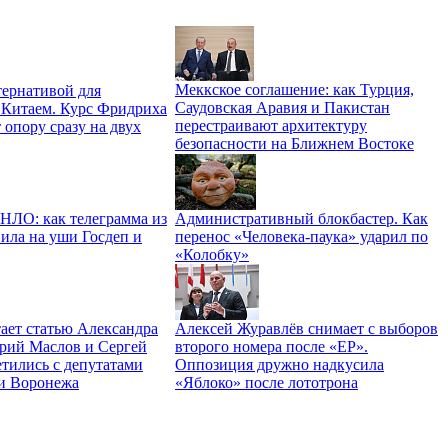
Меккское соглашение: как Турция,
ернативой для
Саудовская Аравия и Пакистан
 Китаем. Курс Фридриха
перестраивают архитектуру
 опору сразу на двух
безопасности на Ближнем Востоке
 НЛО: как телеграмма из
Административный блокбастер. Как
ила на уши Госдеп и
перенос «Человека-паука» ударил по
«Колобку»
ает статью Александра
Алексей Журавлёв снимает с выборов
трий Маслов и Сергей
второго номера после «ЕР».
тились с депутатами
Оппозиция дружно надкусила
и Воронежа
«Яблоко» после лототрона