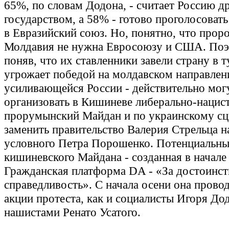
65%, по словам Додона, - считает Россию 
государством, а 58% - готово проголосовать
в Евразийский союз. Но, понятно, что прор
Молдавия не нужна Евросоюзу и США. По
поняв, что их ставленники завели страну в т
угрожает победой на молдавском направлен
усиливающейся России - действительно мог
организовать в Кишиневе либерально-нацис
прорумынский Майдан и по украинскому с
заменить правительство Валерия Стрельца н
условного Петра Порошенко. Потенциальны
кишиневского Майдана - созданная в начале
Гражданская платформа DA - «За достоинст
справедливость». С начала осени она провод
акции протеста, как и социалисты Игоря До
нашистами Ренато Усатого.