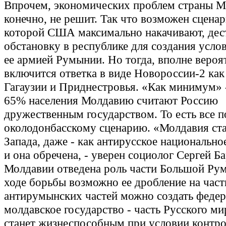
Впрочем, экономических проблем страны М
конечно, не решит. Так что возможен сценар
которой США максимально накачивают, де
обстановку в республике для создания услов
ее армией Румынии. Но тогда, вполне вероя
включится ответка в виде Новороссии-2 ка
Гагаузии и Приднестровья. «Как минимум» 
65% населения Молдавию считают Россию
дружественным государством. То есть все п
околодонбасскому сценарию. «Молдавия ст
Запада, даже - как антирусское национально
и она обречена, - уверен социолог Сергей Ба
Молдавии отведена роль части Большой Ру
ходе борьбы возможно ее дробление на част
антирумынских частей можно создать федер
молдавское государство - часть Русского ми
станет жизнеспособным при условии контро