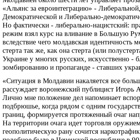
«Альянс за евроинтеграцию» - Либеральной
Демократической и Либерально-демократич
Но фактически - либерально-нацистский: п
режим взял курс на вливание в Большую Р
вследствие чего молдавская идентичность м
стерта так же, как она стерта (или полустер
Украине у многих русских, искусственно - б
зомбированию и пропаганде - ставших укра
«Ситуация в Молдавии накаляется все больш
рассуждает воронежский публицист Игорь Ал
Лично мне положение дел напоминает вспо
подбрюшье, когда рядом с одним государств
границ, формируется протяженный очаг на
На территории очага идет торговля оружием
геополитическую рану сочится наркотрафик
подобное было в Чеченской республике в 90