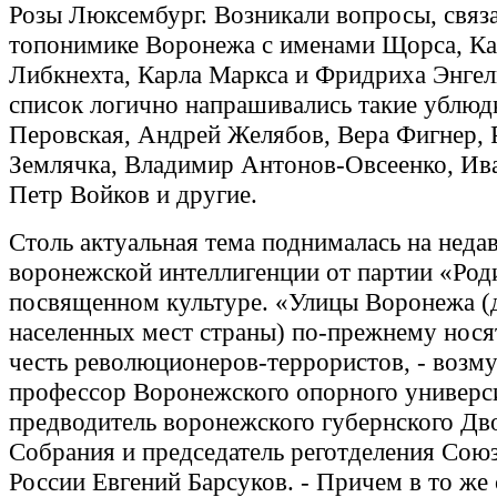
Розы Люксембург. Возникали вопросы, связ
топонимике Воронежа с именами Щорса, Ка
Либкнехта, Карла Маркса и Фридриха Энгель
список логично напрашивались такие ублюд
Перовская, Андрей Желябов, Вера Фигнер, 
Землячка, Владимир Антонов-Овсеенко, Ива
Петр Войков и другие.
Столь актуальная тема поднималась на нед
воронежской интеллигенции от партии «Род
посвященном культуре. «Улицы Воронежа (д
населенных мест страны) по-прежнему носят
честь революционеров-террористов, - возм
профессор Воронежского опорного универси
предводитель воронежского губернского Дв
Собрания и председатель реготделения Сою
России Евгений Барсуков. - Причем в то же