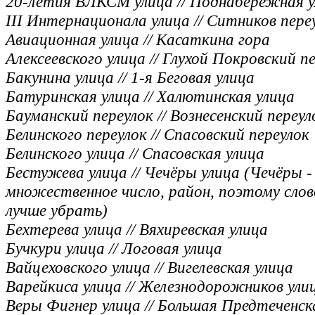
20-летия ВЛКСМ улица // Поднабережная у
III Интернационала улица // Ситников пере
Авиационная улица // Касаткина гора
Алексеевского улица // Глухой Покровский п
Бакунина улица // 1-я Беговая улица
Батуринская улица // Халютинская улица
Бауманский переулок // Вознесенский переул
Белинского переулок // Спасовский переулок
Белинского улица // Спасовская улица
Бестужева улица // Чечёры улица (Чечёры -
множественное число, район, поэтому слов
лучше убрать)
Бехтерева улица // Вяхиревская улица
Бучкури улица // Логовая улица
Вайцеховского улица // Вигелевская улица
Варейкиса улица // Железнодорожников ули
Веры Фигнер улица // Большая Предтеченск