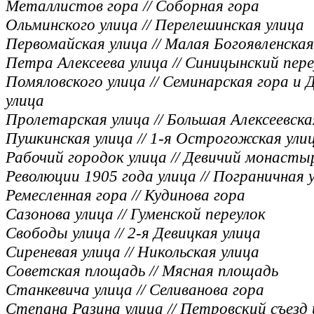
Металлистов гора // Соборная гора
Ольминского улица // Перелешинская улица
Первомайская улица // Малая Богоявленская
Петра Алексеева улица // Синицынский пере
Помяловского улица // Семинарская гора и 
улица
Пролетарская улица // Большая Алексеевска
Пушкинская улица // 1-я Острогожская ули
Рабочий городок улица // Девичий монасты
Революции 1905 года улица // Пограничная 
Ремесленная гора // Кудинова гора
Сазонова улица // Гуменской переулок
Свободы улица // 2-я Девицкая улица
Сиреневая улица // Никольская улица
Советская площадь // Мясная площадь
Станкевича улица // Селиванова гора
Степана Разина улица // Петровский съезд