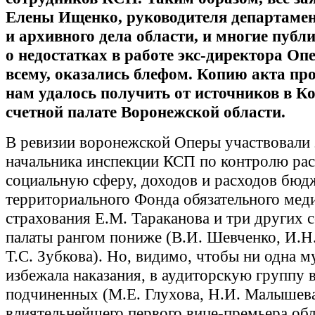
Елены Ищенко, руководителя департаме
и архивного дела области, и многие пу
о недостатках в работе экс-директора Опе
всему, оказались блефом. Копию акта пр
нам удалось получить от источников в К
счетной палате Воронежской области.
В ревизии воронежской Оперы участвовали 
начальника инспекции КСП по контролю рас
социальную сферу, доходов и расходов бюд
территориального Фонда обязательного мед
страхования Е.М. Тараканова и три других 
палаты рангом пониже (В.И. Шевченко, И.Н
Т.С. Зубкова). Но, видимо, чтобы ни одна м
избежала наказания
, в аудиторскую группу 
подчиненных (М.Е. Глухова, Н.И. Малышев
влиятельнейшего первого вице-премьера обл