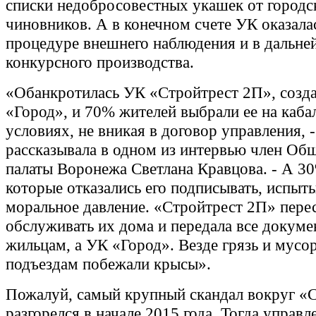
списки недобросовестных укашек от городс
чиновников. А в конечном счете УК оказала
процедуре внешнего наблюдения и в дальн
конкурсного производства.
«Обанкротилась УК «Стройтрест 2П», созд
«Город», и 70% жителей выбрали ее на каб
условиях, не вникая в договор управления, -
рассказывала в одном из интервью член Об
палаты Воронежа Светлана Кравцова. - А 3
которые отказались его подписывать, испы
моральное давление. «Стройтрест 2П» пере
обслуживать их дома и передала все докуме
жильцам, а УК «Город». Везде грязь и мусор
подъездам побежали крысы».
Пожалуй, самый крупный скандал вокруг «
разгорелся в начале 2015 года. Тогда управл