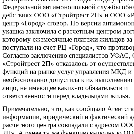
Федеральной антимонопольной службы обн
действиях ООО «Стройтрест 2П» и ООО «
центр «Город» сговор. По версии антимоно
укашка заключила с расчетным центром дого
которому ежемесячные платежи жильцов з
поступали на счет РЦ «Город», что противо
Согласно заключению специалистов УФАС,
«Стройтрест 2П» отказалось от осуществле
функций на рынке услуг управления МКД и
необоснованно допустила к их выполнению
лицо, не имеющее каких-то обязательств и
ответственности перед владельцами жилья.
Примечательно, что, как сообщало Агентств
информации, юридический и фактический а
расчетного центра совпадали с адресом ОО
2П». А ранее ту же функцию выполняло О