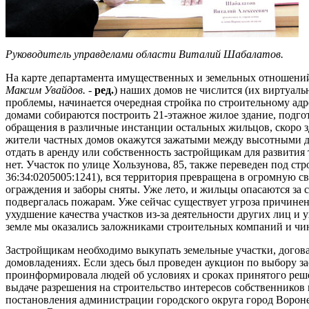
Руководитель управделами области Виталий Шабалатов.
На карте департамента имущественных и земельных отношений
Максим Увайдов.
-
ред.
) наших домов не числится (их виртуаль
проблемы, начинается очередная стройка по строительному адр
домами собираются построить 21-этажное жилое здание, подгот
обращения в различные инстанции остальных жильцов, скоро з
жители частных домов окажутся зажатыми между высотными д
отдать в аренду или собственность застройщикам для развития
нет. Участок по улице Хользунова, 85, также переведен под ст
36:34:0205005:1241), вся территория превращена в огромную св
ограждения и заборы сняты. Уже лето, и жильцы опасаются за 
подвергалась пожарам. Уже сейчас существует угроза причине
ухудшение качества участков из-за деятельности других лиц и 
земле мы оказались заложниками строительных компаний и чи
Застройщикам необходимо выкупать земельные участки, договар
домовладениях. Если здесь был проведен аукцион по выбору за
проинформировала людей об условиях и сроках принятого реше
выдаче разрешения на строительство интересов собственнико
постановления администрации городского округа город Вороне