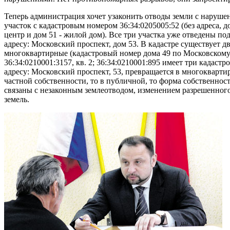
Теперь администрация хочет узаконить отводы земли с наруше
участок с кадастровым номером 36:34:0205005:52 (без адреса, д
центр и дом 51 - жилой дом). Все три участка уже отведены п
адресу: Московский проспект, дом 53. В кадастре существует 
многоквартирные (кадастровый номер дома 49 по Московскому п
36:34:0210001:3157, кв. 2; 36:34:0210001:895 имеет три кадас
адресу: Московский проспект, 53, превращается в многокварти
частной собственности, то в публичной, то форма собственнос
связаны с незаконным землеотводом, изменением разрешенного
земель.