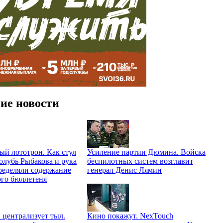
ие новости
й лототрон. Как стул
Усиление партии Дюмина. Войска
олубь Рыбакова и рука
беспилотных систем возглавит
ределяли содержание
генерал Денис Лямин
ого бюллетеня
централизует тыл.
Кино покажут. NexTouch