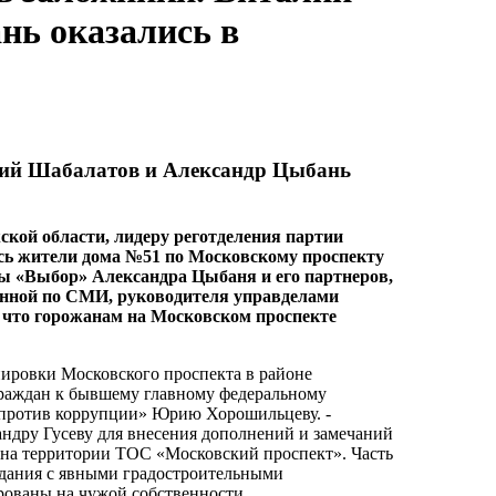
нь оказались в
лий Шабалатов и Александр Цыбань
кой области, лидеру реготделения партии
ь жители дома №51 по Московскому проспекту
ы «Выбор» Александра Цыбаня и его партнеров,
ланной по СМИ, руководителя управделами
 что горожанам на Московском проспекте
нировки Московского проспекта в районе
граждан к бывшему главному федеральному
 против коррупции» Юрию Хорошильцеву. -
ндру Гусеву для внесения дополнений и замечаний
и на территории ТОС «Московский проспект». Часть
здания с явными градостроительными
рованы на чужой собственности.