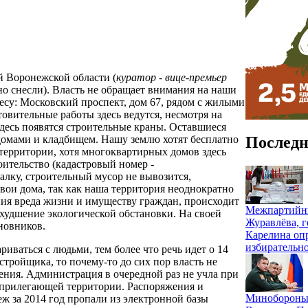
 Воронежской области (
куратор - вице-премьер
но снесли). Власть не обращает внимания на наши
есу: Московский проспект, дом 67, рядом с жилыми
овительные работы здесь ведутся, несмотря на
десь появятся строительные краны. Оставшиеся
Последн
омами и кладбищем. Нашу землю хотят бесплатно
 территории, хотя многоквартирных домов здесь
роительство (кадастровый номер -
алку, строительный мусор не вывозится,
свои дома, так как наша территория неоднократно
ния вреда жизни и имуществу граждан, происходит
Межпартийны
ухудшение экологической обстановки. На своей
Журавлёва, г
новников.
Карелина оп
избирательн
иваться с людьми, тем более что речь идет о 14
стройщика, то почему-то до сих пор власть не
ния. Администрация в очередной раз не учла при
в прилегающей территории. Распоряжения и
Минобороны 
ж за 2014 год пропали из электронной базы