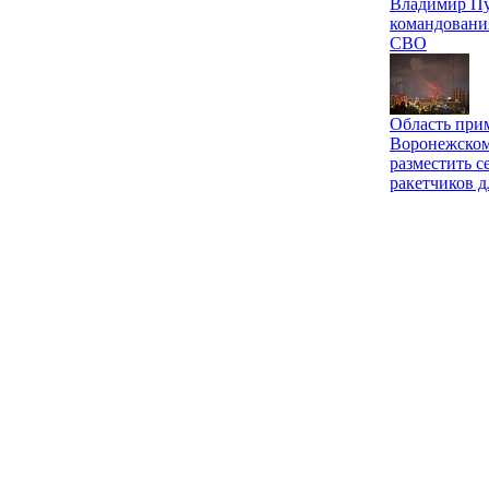
Владимир Пу
командовани
СВО
Область при
Воронежском
разместить с
ракетчиков д