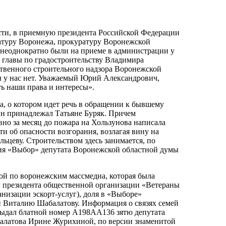
сти, в приемную президента Российской Федерации
ратуру Воронежа, прокуратуру Воронежской
 неоднократно были на приеме в администрации у
 главы по градостроительству Владимира
ственного строительного надзора Воронежской
ды у нас нет. Уважаемый Юрий Александрович,
ть наши права и интересы».
, о котором идет речь в обращении к бывшему
 Он принадлежал Татьяне Буряк. Причем
но за месяц до пожара на Хользунова написала
и об опасности возгорания, возлагая вину на
ьцеву. Строительством здесь занимается, по
ния «Выбор» депутата Воронежской областной думы
ой по воронежским массмедиа, которая была
и президента общественной организации «Ветераны
низации эскорт-услуг), доля в «Выборе»
 Виталию Шабалатову. Информация о связях семей
выдал блатной номер А198АА136 зятю депутата
балатова Ирине Журихиной, по версии знаменитой