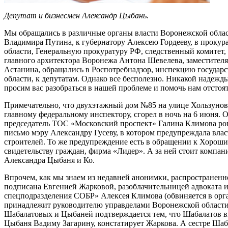
Депутат и бизнесмен Александр Цыбань.
Мы обращались в различные органы власти Воронежской обла
Владимира Путина, к губернатору Алексею Гордееву, в проку
области, Генеральную прокуратуру РФ, следственный комитет,
главного архитектора Воронежа Антона Шевелева, заместителя
Астанина, обращались в Роспотребнадзор, инспекцию государ
области, к депутатам. Однако все бесполезно. Никакой надеж
просим вас разобраться в нашей проблеме и помочь нам отстоя
Примечательно, что двухэтажный дом №85 на улице Хользунова
главному федеральному инспектору, сгорел в ночь на 6 июня.
председатель ТОС «Московский проспект» Галина Климова ров
письмо мэру Александру Гусеву, в котором предупреждала власт
строителей. То же предупреждение есть в обращении к Хорошил
свидетельству граждан, фирма «Лидер». А за ней стоит компа
Александра Цыбаня и Ко.
Впрочем, как мы знаем из недавней анонимки, распространенн
подписана Евгенией Жарковой, разоблачительницей адвоката 
спецподразделения СОБР» Алексея Климова (обвиняется в орга
принадлежит руководителю управделами Воронежской области
Шабалатовых и Цыбаней подтверждается тем, что Шабалатов 
Цыбаня Вадиму Загарину, констатирует Жаркова. А сестре Ша