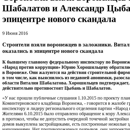
Шабалатов и Александр Цыба
эпицентре нового скандала
9 Июня 2016
Строители взяли воронежцев в заложники. Вита
оказались в эпицентре нового скандала
К бывшему главному федеральному инспектору по Воронежс
«Народ против коррупции» Юрию Хорошильцеву обратилис
в Воронеже. Они жалуются на действия строительной фирм
в том числе, как выяснилось из недавней анонимки, разос
области Виталия Шабалатова. Хорошильцев подтверждает,
действительно противостоят Цыбань и Шабалатов.
«У нас прошли публичные слушания 1.10.2015 по проекту пла
Коминтерновского кладбища Воронежа, - говорится в жалобе 
инспектору и лидеру регионального отделения партии «Народ
Жителями 6.10.2015 было отправлено обращение к мэру Алекса
в протокол, чтобы не допустить очередной точечной застройк
домов выкуплена застройщиками, есть построенные нежилые 
нарушениями. Нет противопожарных разрывов, они запроекти