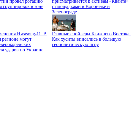
тин провёл ротацию
присматривается к активам «Кванта»
я группировок в зоне
с площадками в Воронеже и
Зеленограде
менения Hwasong-11. В
Главные спойлеры Ближнего Востока.
 регионе могут
Как хуситы вписались в большую
еверокорейских
геополитическую игру
ля ударов по Украине