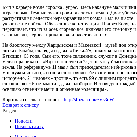
Был в карьере возле городка Зугрэс. Здесь накануне мальчишк
«Ураганом». Темные лужи крови въелись в землю. Двое убитых,
распустившая лепестки неразорвавшаяся бомба. Был на шахте 
украинские войска. Обугленные конструкции. Привез Коля, по
переживает, что из-за боев сгорело все, включая его спецовку
закапывали, вернее, прикапывали расстрелянных.
На блокпосту между Харцызском и Макеевкой - музей под откр
лотках. Бомбы, снаряды и даже «Точка-У», похожая на отопите
Батюшка. 63 года. Сын его, тоже священник, служит в Донецке.
меня спрашивают: «Идти в ополчение?», я не могу благословлят
земля. На референдуме 11 мая я был председателем избиркома в
мне нужна истина, - и он воспроизводит без запинки: проголос
испорчено, 21 человек «против», то есть 99 с лишним проценто
спрашиваю. «Я не заметил, даже наоборот. Исповедую каждый 
освящаю огненные мечи и огненные колесницы».
Короткая ссылка на новость:
http://4pera.com/~Vs3qW
Возврат к списку
Разделы
Новости
Помочь сайту
О проекте