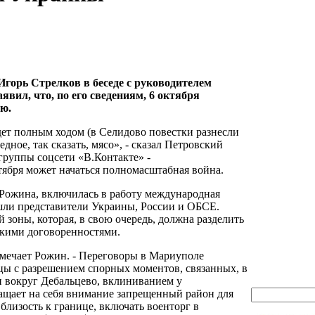
орь Стрелков в беседе с руководителем
вил, что, по его сведениям, 6 октября
ю.
ет полным ходом (в Селидово повестки разнесли
дное, так сказать, мясо», - сказал Петровский
группы соцсети «В.Контакте» -
 октября может начаться полномасштабная война.
 Рожина, включилась в работу международная
ошли представители Украины, России и ОБСЕ.
зоны, которая, в свою очередь, должна разделить
скими договоренностями.
тмечает Рожин. - Переговоры в Мариуполе
ицы с разрешением спорных моментов, связанных, в
и вокруг Дебальцево, вклиниванием у
ащает на себя внимание запрещенный район для
близость к границе, включать военторг в