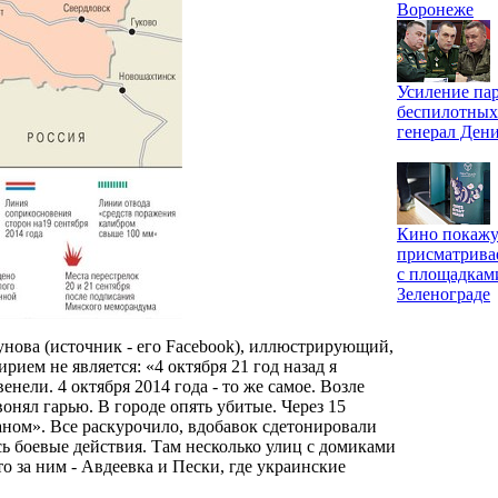
Воронеже
Усиление па
беспилотных
генерал Ден
Кино покажу
присматрива
с площадкам
Зеленограде
унова (источник - его Facebook), иллюстрирующий,
ием не является: «4 октября 21 год назад я
венели. 4 октября 2014 года - то же самое. Возле
онял гарью. В городе опять убитые. Через 15
ганом». Все раскурочило, вдобавок сдетонировали
ь боевые действия. Там несколько улиц с домиками
то за ним - Авдеевка и Пески, где украинские