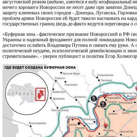
августовский режим (
видимо, имеется в виду неофициальный вв
ничего хорошего Новороссии не несет даже при занятии Доне
защиту ключевых своих городов - Донецка, Луганска, Горловк
проблем армии Новороссии ей будет тяжело настаивать на ка
государственных границ (ведь де-факто ведутся переговоры о 
«Буферная зона - фактическое признание Новороссией и РФ с
Украины и надежный фундамент для полной ликвидации Новорос
достаточно ослабить Владимира Путина и связать ему руки. А 
политической неудачи, психологической демобилизации и экон
стремительным», - уверен публицист и политик Егор Холмогор