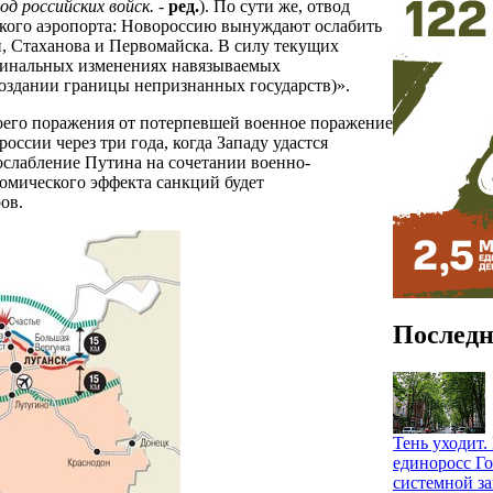
од российских войск.
-
ред.
). По сути же, отвод
цкого аэропорта: Новороссию вынуждают ослабить
и, Стаханова и Первомайска. В силу текущих
рдинальных изменениях навязываемых
создании границы непризнанных государств)».
воего поражения от потерпевшей военное поражение
сии через три года, когда Западу удастся
ослабление Путина на сочетании военно-
омического эффекта санкций будет
ов.
Последн
Тень уходит
единоросс Го
системной за