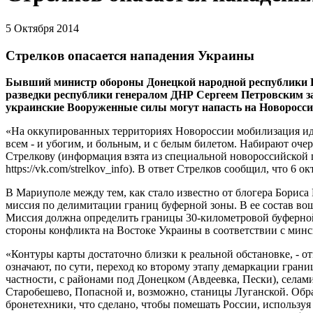
5 Октября 2014
Стрелков опасается нападения Украины
Бывший министр обороны Донецкой народной республики Иг
разведки республики генералом ДНР Сергеем Петровским зая
украинские Вооруженные силы могут напасть на Новоросси
«На оккупированных территориях Новороссии мобилизация ид
всем - и убогим, и больным, и с белым билетом. Набирают очере
Стрелкову (информация взята из специальной новороссийской 
https://vk.com/strelkov_info). В ответ Стрелков сообщил, что 6
В Мариуполе между тем, как стало известно от блогера Бориса
миссия по делимитации границ буферной зоны. В ее состав в
Миссия должна определить границы 30-километровой буферной 
стороны конфликта на Востоке Украины в соответствии с мин
«Контуры карты достаточно близки к реальной обстановке, - о
означают, по сути, переход ко второму этапу демаркации гран
частности, с районами под Донецком (Авдеевка, Пески), селам
Старобешево, Попасной и, возможно, станицы Луганской. Обр
бронетехники, что сделано, чтобы помешать России, используя 