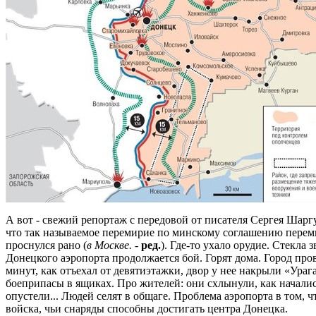
А вот - свежий репортаж с передовой от писателя Сергея Шарг
что так называемое перемирие по минскому соглашению перемир
проснулся рано (
в Москве.
-
ред.
). Где-то ухало орудие. Стекла з
Донецкого аэропорта продолжается бой. Горят дома. Город пров
минут, как отъехал от девятиэтажки, двор у нее накрыли «Ура
боеприпасы в ящиках. Про жителей: они схлынули, как началис
опустели... Людей селят в общаге. Проблема аэропорта в том, ч
войска, чьи снаряды способны достигать центра Донецка.