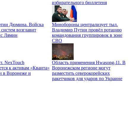
избирательного бюллетеня
ртии Дюмина. Войска
Минобороны централизует тыл.
 систем возглавит
Владимир Путин провёл ротацию
ис Лямин
командования группировок в зоне
СВО
т. NexTouch
Область применения Hwasong-11. В
ется к активам «Кванта»
Воронежском регионе могут
и в Воронеже и
разместить северокорейских
ракетчиков для ударов по Украине