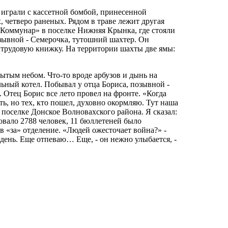
и играли с кассетной бомбой, принесенной
 четверо раненых. Рядом в траве лежит другая
«Коммунар» в поселке Нижняя Крынка, где стояли
зывной - Семерочка, тутошний шахтер. Он
 и трудовую книжку. На территории шахты две ямы:
ытым небом. Что-то вроде арбузов и дынь на
льный котел. Побывал у отца Бориса, позывной -
 Отец Борис все лето провел на фронте. «Когда
ь, но тех, кто пошел, духовно окормляю. Тут наша
 поселке Донское Волновахского района. Я сказал:
овало 2788 человек, 11 бюллетеней было
в «за» отделение. «Людей ожесточает война?» -
день. Еще отпеваю… Еще, - он нежно улыбается, -